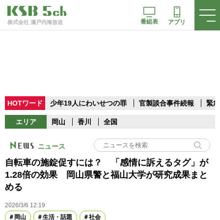
番組表
アプリ
株式会社 瀬戸内海放送
HOTワード
少年19人にわいせつの罪
官製談合事件続報
緊急
エリア
岡山
香川
全国
ニュース
自転車の施錠促すには？ 「感情に訴えるタグ」が
1.28倍の効果 岡山県警と福山大学が研究成果まと
める
2026/3/6 12:19
岡山
生活・話題
社会