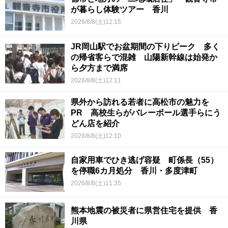
が暮らし体験ツアー 香川
2026/8/8(土)12:15
JR岡山駅でお盆期間の下りピーク 多く
の帰省客らで混雑 山陽新幹線は始発か
ら夕方まで満席
2026/8/8(土)12:11
県外から訪れる若者に高松市の魅力を
PR 高校生らがバレーボール選手らにう
どん店を紹介
2026/8/8(土)12:10
自家用車でひき逃げ容疑 町係長（55）
を停職6カ月処分 香川・多度津町
2026/8/8(土)11:35
熊本地震の被災者に県営住宅を提供 香
川県