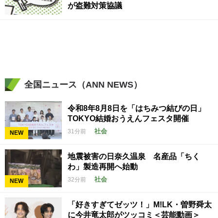
が盗難対策協議
全国ニュース（ANN NEWS）
令和8年8月8日を「はちみつ結びの日」
TOKYO結婚おうえんフェスタ開催
社会
31分前
NEW
地震被害の日奈久温泉 名産品「ちく
わ」製造再開へ始動
社会
32分前
NEW
「好きすぎてゼッツ！」M!LK・曽野舜太
に今井竜太郎がツッコミ＜芸能動画＞