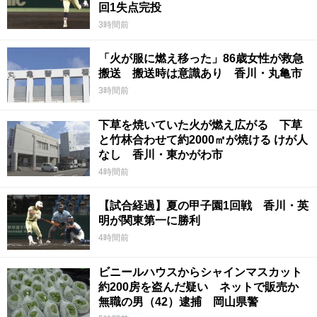
回1失点完投
3時間前
「火が服に燃え移った」86歳女性が救急
搬送 搬送時は意識あり 香川・丸亀市
3時間前
下草を焼いていた火が燃え広がる 下草
と竹林合わせて約2000㎡が焼ける けが人
なし 香川・東かがわ市
4時間前
【試合経過】夏の甲子園1回戦 香川・英
明が関東第一に勝利
4時間前
ビニールハウスからシャインマスカット
約200房を盗んだ疑い ネットで販売か
無職の男（42）逮捕 岡山県警