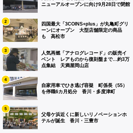
ニューアルオープンに向け9月28日で閉館
2
四国最大「3COINS+plus」が丸亀町グリ
ーンにオープン 大型店舗限定の商品
も 高松市
3
人気再燃「アナログレコード」の販売イ
ベント レアものから復刻盤まで…約3万
点集結 天満屋岡山店
4
自家用車でひき逃げ容疑 町係長（55）
を停職6カ月処分 香川・多度津町
5
父母ケ浜近くに新しいリノベーションホ
テルが誕生 香川・三豊市