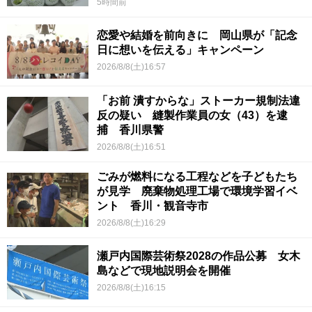
5時間前
恋愛や結婚を前向きに 岡山県が「記念
日に想いを伝える」キャンペーン
2026/8/8(土)16:57
「お前 潰すからな」ストーカー規制法違
反の疑い 縫製作業員の女（43）を逮
捕 香川県警
2026/8/8(土)16:51
ごみが燃料になる工程などを子どもたち
が見学 廃棄物処理工場で環境学習イベ
ント 香川・観音寺市
2026/8/8(土)16:29
瀬戸内国際芸術祭2028の作品公募 女木
島などで現地説明会を開催
2026/8/8(土)16:15