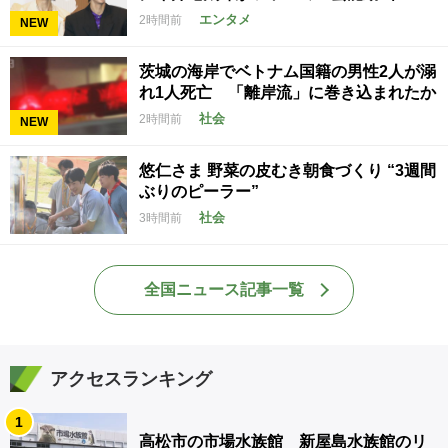
エンタメ
2時間前
NEW
茨城の海岸でベトナム国籍の男性2人が溺
れ1人死亡 「離岸流」に巻き込まれたか
社会
2時間前
NEW
悠仁さま 野菜の皮むき朝食づくり “3週間
ぶりのピーラー”
社会
3時間前
全国ニュース記事一覧
アクセスランキング
1
高松市の市場水族館 新屋島水族館のリ