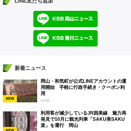
LINE友だち追加
新着ニュース
岡山・和気町が公式LINEアカウントの運
用開始 手軽に行政手続き・クーポン利
用
NEW
6分前
利用客が減少しているJR因美線 魅力再
発見で10月に観光列車「SAKU美SAKU
楽」を運行 岡山
NEW