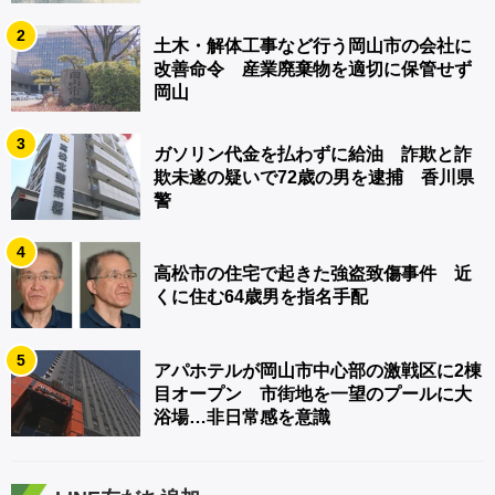
2
土木・解体工事など行う岡山市の会社に
改善命令 産業廃棄物を適切に保管せず
岡山
3
ガソリン代金を払わずに給油 詐欺と詐
欺未遂の疑いで72歳の男を逮捕 香川県
警
4
高松市の住宅で起きた強盗致傷事件 近
くに住む64歳男を指名手配
5
アパホテルが岡山市中心部の激戦区に2棟
目オープン 市街地を一望のプールに大
浴場…非日常感を意識