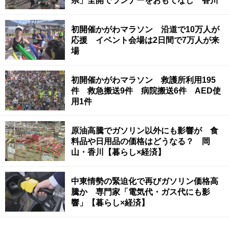
県」全開でランナーをおもてなし 香川
初開催かがわマラソン 沿道で10万人が
応援 イベント会場は2日間で7万人が来
場
初開催かがわマラソン 救護所利用195
件 救急搬送9件 病院搬送6件 AED使
用1件
原油高騰でガソリン以外にも影響が 食
料品や日用品の価格はどうなる？ 岡
山・香川【暮らし×経済】
中東情勢の緊迫化で再びガソリン価格高
騰か 専門家「電気代・ガス代にも影
響」【暮らし×経済】