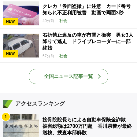
クレカ「券面盗撮」に注意 カード番号
知られ不正利用被害 動画で両面3秒
社会
40分前
NEW
右折禁止違反の車が市電と衝突 男女3人
降りて逃走 ドライブレコーダーに一部
終始
NEW
社会
57分前
全国ニュース記事一覧
アクセスランキング
1
接骨院院長らによる自動車保険金詐欺
被害総額は2700万円超 香川県警が最終
送検、捜査本部解散