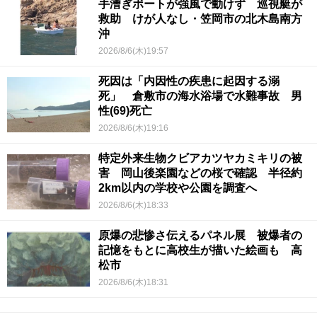
手漕ぎボートが強風で動けず 巡視艇が
救助 けが人なし・笠岡市の北木島南方
沖
2026/8/6(木)19:57
死因は「内因性の疾患に起因する溺
死」 倉敷市の海水浴場で水難事故 男
性(69)死亡
2026/8/6(木)19:16
特定外来生物クビアカツヤカミキリの被
害 岡山後楽園などの桜で確認 半径約
2km以内の学校や公園を調査へ
2026/8/6(木)18:33
原爆の悲惨さ伝えるパネル展 被爆者の
記憶をもとに高校生が描いた絵画も 高
松市
2026/8/6(木)18:31