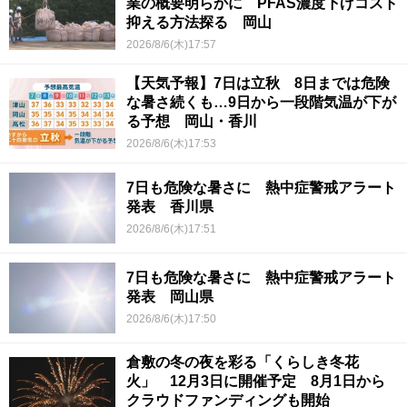
業の概要明らかに PFAS濃度下げコスト
抑える方法探る 岡山
2026/8/6(木)17:57
【天気予報】7日は立秋 8日までは危険
な暑さ続くも…9日から一段階気温が下が
る予想 岡山・香川
2026/8/6(木)17:53
7日も危険な暑さに 熱中症警戒アラート
発表 香川県
2026/8/6(木)17:51
7日も危険な暑さに 熱中症警戒アラート
発表 岡山県
2026/8/6(木)17:50
倉敷の冬の夜を彩る「くらしき冬花
火」 12月3日に開催予定 8月1日から
クラウドファンディングも開始