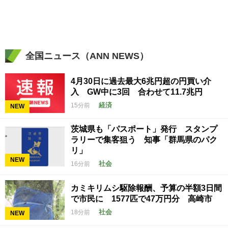
全国ニュース（ANN NEWS）
4月30日に過去最大6兆円超の円買い介
入 GW中に3回 合わせて11.7兆円
経済
15分前
NEW
茨城県も「パスポート」発行 スタンプ
ラリーで集客狙う 知事「群馬県のパク
リ」
NEW
社会
16分前
カミキリムシ駆除報酬、予算の半額3日間
で市民に 1577匹で47万円分 高崎市
社会
18分前
NEW