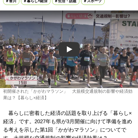
香川
暮らし×経済
生活・話題
スポーツ
Play
初開催された「かがわマラソン」 大規模交通規制の影響や経済効
果は？【暮らし×経済】
暮らしに密着した経済の話題を取り上げる「暮らし×
経済」です。2027年も県が3月開催に向けて準備を進め
る考えを示した第1回「かがわマラソン」についてで