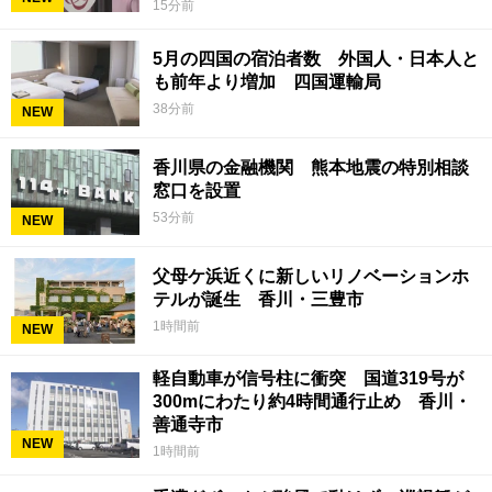
15分前
5月の四国の宿泊者数 外国人・日本人と
も前年より増加 四国運輸局
38分前
NEW
香川県の金融機関 熊本地震の特別相談
窓口を設置
53分前
NEW
父母ケ浜近くに新しいリノベーションホ
テルが誕生 香川・三豊市
1時間前
NEW
軽自動車が信号柱に衝突 国道319号が
300mにわたり約4時間通行止め 香川・
善通寺市
NEW
1時間前