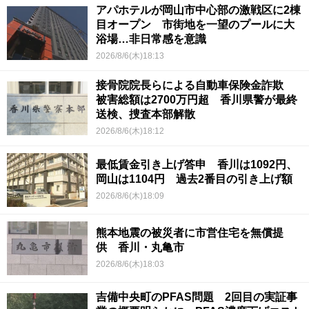
アパホテルが岡山市中心部の激戦区に2棟
目オープン 市街地を一望のプールに大
浴場…非日常感を意識
2026/8/6(木)18:13
接骨院院長らによる自動車保険金詐欺
被害総額は2700万円超 香川県警が最終
送検、捜査本部解散
2026/8/6(木)18:12
最低賃金引き上げ答申 香川は1092円、
岡山は1104円 過去2番目の引き上げ額
2026/8/6(木)18:09
熊本地震の被災者に市営住宅を無償提
供 香川・丸亀市
2026/8/6(木)18:03
吉備中央町のPFAS問題 2回目の実証事