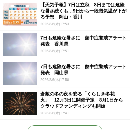
【天気予報】7日は立秋 8日までは危険
な暑さ続くも…9日から一段階気温が下が
る予想 岡山・香川
2026/8/6(木)17:53
7日も危険な暑さに 熱中症警戒アラート
発表 香川県
2026/8/6(木)17:51
7日も危険な暑さに 熱中症警戒アラート
発表 岡山県
2026/8/6(木)17:50
倉敷の冬の夜を彩る「くらしき冬花
火」 12月3日に開催予定 8月1日から
クラウドファンディングも開始
2026/8/6(木)17:41