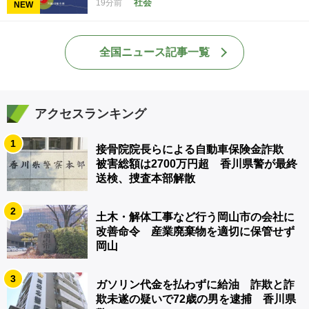
社会
19分前
NEW
全国ニュース記事一覧
アクセスランキング
1
接骨院院長らによる自動車保険金詐欺
被害総額は2700万円超 香川県警が最終
送検、捜査本部解散
2
土木・解体工事など行う岡山市の会社に
改善命令 産業廃棄物を適切に保管せず
岡山
3
ガソリン代金を払わずに給油 詐欺と詐
欺未遂の疑いで72歳の男を逮捕 香川県