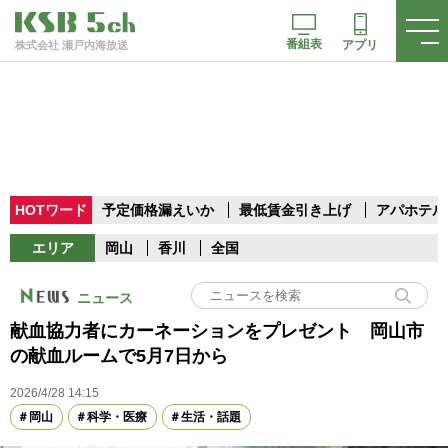
番組表
アプリ
株式会社 瀬戸内海放送
HOTワード
予定価格漏えいか
最低賃金引き上げ
アパホテル
エリア
岡山
香川
全国
ニュース
献血協力者にカーネーションをプレゼント 岡山市
の献血ルームで5月7日から
2026/4/28 14:15
岡山
科学・医療
生活・話題