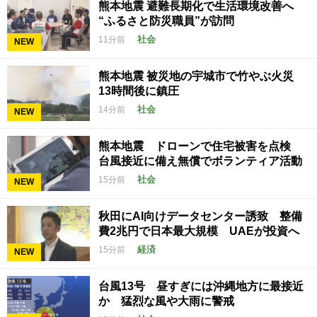
熊本地震 避難長期化で生活環境改善へ
“ふるさと防災職員”が訪問
社会
11分前
NEW
熊本地震 被災地の宇城市で竹やぶ火災
13時間後に鎮圧
社会
14分前
NEW
熊本地震 ドローンで住宅被害を点検
台風接近に備え無償でボランティア活動
社会
15分前
NEW
秋田にAI向けデータセンター誘致 整備
費2兆円で日本最大規模 UAEが投資へ
経済
15分前
NEW
台風13号 昼すぎには沖縄地方に最接近
か 猛烈な風や大雨に警戒