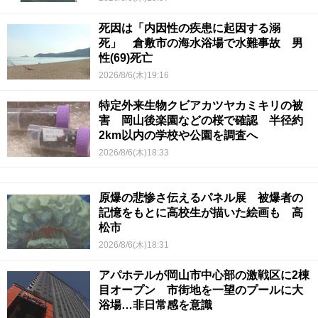
死因は「内因性の疾患に起因する溺
死」 倉敷市の海水浴場で水難事故 男
性(69)死亡
2026/8/6(木)19:16
特定外来生物クビアカツヤカミキリの被
害 岡山後楽園などの桜で確認 半径約
2km以内の学校や公園を調査へ
2026/8/6(木)18:33
原爆の悲惨さ伝えるパネル展 被爆者の
記憶をもとに高校生が描いた絵画も 高
松市
2026/8/6(木)18:31
アパホテルが岡山市中心部の激戦区に2棟
目オープン 市街地を一望のプールに大
浴場…非日常感を意識