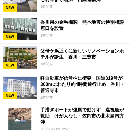
1時間前
NEW
香川県の金融機関 熊本地震の特別相談
窓口を設置
1時間前
NEW
父母ケ浜近くに新しいリノベーションホ
テルが誕生 香川・三豊市
1時間前
NEW
軽自動車が信号柱に衝突 国道319号が
300mにわたり約4時間通行止め 香川・
善通寺市
NEW
2時間前
手漕ぎボートが強風で動けず 巡視艇が
救助 けが人なし・笠岡市の北木島南方
沖
2026/8/6(木)19:57