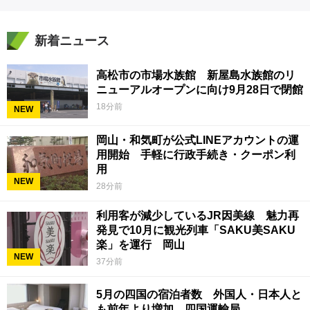
新着ニュース
高松市の市場水族館 新屋島水族館のリ
ニューアルオープンに向け9月28日で閉館
18分前
NEW
岡山・和気町が公式LINEアカウントの運
用開始 手軽に行政手続き・クーポン利
用
NEW
28分前
利用客が減少しているJR因美線 魅力再
発見で10月に観光列車「SAKU美SAKU
楽」を運行 岡山
NEW
37分前
5月の四国の宿泊者数 外国人・日本人と
も前年より増加 四国運輸局