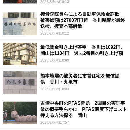
2026/8/6(木)18:13
接骨院院長らによる自動車保険金詐欺
被害総額は2700万円超 香川県警が最終
送検、捜査本部解散
2026/8/6(木)18:12
最低賃金引き上げ答申 香川は1092円、
岡山は1104円 過去2番目の引き上げ額
2026/8/6(木)18:09
熊本地震の被災者に市営住宅を無償提
供 香川・丸亀市
2026/8/6(木)18:03
吉備中央町のPFAS問題 2回目の実証事
業の概要明らかに PFAS濃度下げコスト
抑える方法探る 岡山
2026/8/6(木)17:57