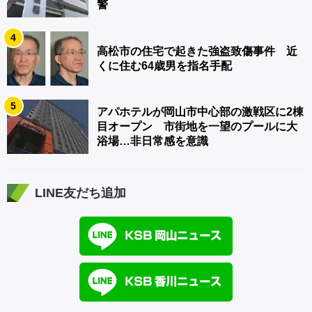
警
4
高松市の住宅で起きた強盗致傷事件 近
くに住む64歳男を指名手配
5
アパホテルが岡山市中心部の激戦区に2棟
目オープン 市街地を一望のプールに大
浴場…非日常感を意識
LINE友だち追加