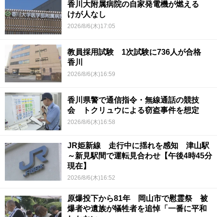
香川大附属病院の自家発電機が燃える
けが人なし
2026/8/6(木)17:05
教員採用試験 1次試験に736人が合格
香川
2026/8/6(木)16:59
香川県警で通信指令・無線通話の競技
会 トクリュウによる窃盗事件を想定
2026/8/6(木)16:58
JR姫新線 走行中に揺れを感知 津山駅
～新見駅間で運転見合わせ【午後4時45分
現在】
2026/8/6(木)16:52
原爆投下から81年 岡山市で慰霊祭 被
爆者や遺族が犠牲者を追悼「一番に平和