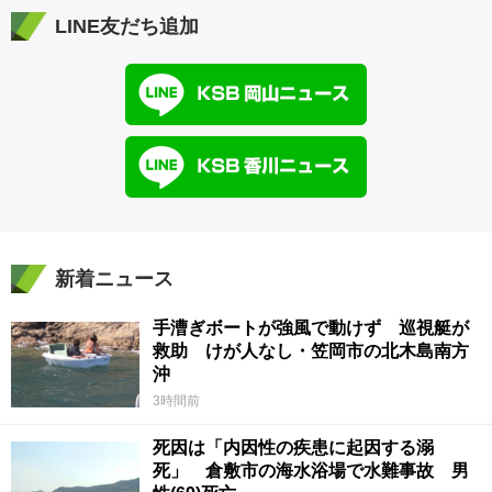
LINE友だち追加
新着ニュース
手漕ぎボートが強風で動けず 巡視艇が
救助 けが人なし・笠岡市の北木島南方
沖
3時間前
死因は「内因性の疾患に起因する溺
死」 倉敷市の海水浴場で水難事故 男