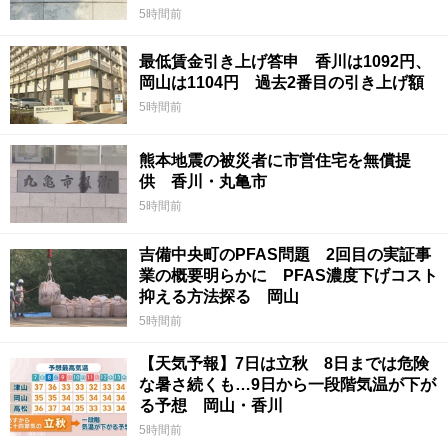
5時間前
最低賃金引き上げ答申 香川は1092円、
岡山は1104円 過去2番目の引き上げ額
5時間前
熊本地震の被災者に市営住宅を無償提
供 香川・丸亀市
5時間前
吉備中央町のPFAS問題 2回目の実証事
業の概要明らかに PFAS濃度下げコスト
抑える方法探る 岡山
5時間前
【天気予報】7日は立秋 8日までは危険
な暑さ続くも…9日から一段階気温が下が
る予想 岡山・香川
5時間前