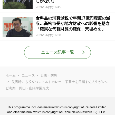
しかない」
2026/8/6(木)16:45
食料品の消費減税で年間17億円程度の減
収…高松市長が地方財政への影響を懸念
「確実な代替財源の確保、穴埋めを」
2026/8/6(木)16:38
ニュース記事一覧
ホーム
ニュース
災害・防災
災害時にも役立つレトルトカレー 栄養士を目指す短大生がレシ
ピ考案 岡山・山陽学園短大
This programme includes material which is copyright of Reuters Limited
and
other material which is copyright of Cable News Network LP, LLLP