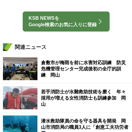
KSB NEWSを
Google検索のお気に入りに登録
関連ニュース
倉敷市が梅雨を前に水害対応訓練 防災
危機管理センター完成後初の全庁的訓
練 岡山
若手消防士が水難救助技術を磨く 年々
採用が増える女性消防士も訓練参加 岡
山
潜水救助隊員の命を守る器具を開発 岡
山市消防局の職員3人に「創意工夫功労者