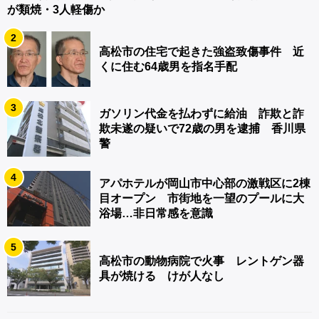
が類焼・3人軽傷か
2
高松市の住宅で起きた強盗致傷事件 近
くに住む64歳男を指名手配
3
ガソリン代金を払わずに給油 詐欺と詐
欺未遂の疑いで72歳の男を逮捕 香川県
警
4
アパホテルが岡山市中心部の激戦区に2棟
目オープン 市街地を一望のプールに大
浴場…非日常感を意識
5
高松市の動物病院で火事 レントゲン器
具が焼ける けが人なし