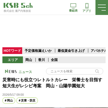
番組表
アプリ
株式会社 瀬戸内海放送
HOTワード
予定価格漏えいか
最低賃金引き上げ
アパホテル
エリア
岡山
香川
全国
ニュース
災害時にも役立つレトルトカレー 栄養士を目指す
短大生がレシピ考案 岡山・山陽学園短大
2026/5/17 09:00
岡山
災害・防災