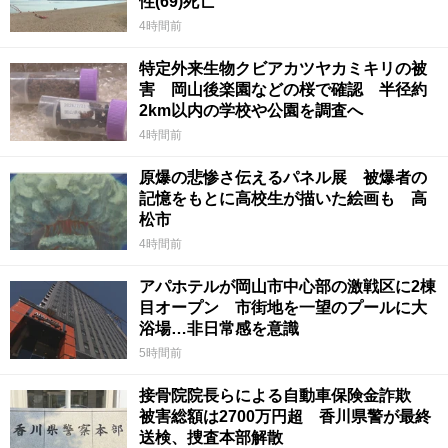
性(69)死亡
4時間前
特定外来生物クビアカツヤカミキリの被
害 岡山後楽園などの桜で確認 半径約
2km以内の学校や公園を調査へ
4時間前
原爆の悲惨さ伝えるパネル展 被爆者の
記憶をもとに高校生が描いた絵画も 高
松市
4時間前
アパホテルが岡山市中心部の激戦区に2棟
目オープン 市街地を一望のプールに大
浴場…非日常感を意識
5時間前
接骨院院長らによる自動車保険金詐欺
被害総額は2700万円超 香川県警が最終
送検、捜査本部解散