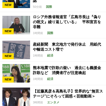
認
NEW
国際
50分前
ロシア外務省報道官「広島市長は『偽り
の呪文』繰り返している」 平和宣言を
非難
NEW
国際
1時間前
産経新聞 東北地方で発行休止 用紙代
や輸送コスト増で
経済
1時間前
NEW
熊本地震で詐欺の疑い 過去にも義援金
詐欺など 消費者庁が注意喚起
経済
1時間前
NEW
【近藤真彦＆高島礼子】世界的な“無言ス
テージ”にそろって困惑＜芸能動画＞
エンタメ
3時間前