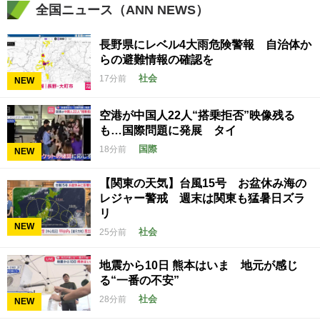
全国ニュース（ANN NEWS）
長野県にレベル4大雨危険警報 自治体か
らの避難情報の確認を
社会
17分前
NEW
空港が中国人22人“搭乗拒否”映像残る
も…国際問題に発展 タイ
国際
18分前
NEW
【関東の天気】台風15号 お盆休み海の
レジャー警戒 週末は関東も猛暑日ズラ
リ
NEW
社会
25分前
地震から10日 熊本はいま 地元が感じ
る“一番の不安”
社会
28分前
NEW