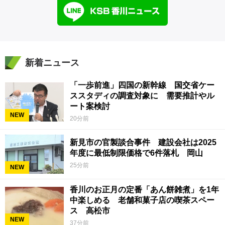
新着ニュース
「一歩前進」四国の新幹線 国交省ケー
ススタディの調査対象に 需要推計やル
ート案検討
NEW
20分前
新見市の官製談合事件 建設会社は2025
年度に最低制限価格で6件落札 岡山
25分前
NEW
香川のお正月の定番「あん餅雑煮」を1年
中楽しめる 老舗和菓子店の喫茶スペー
ス 高松市
NEW
37分前