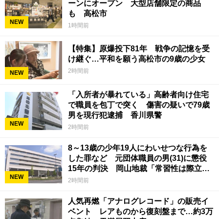
ーンにオープン 大型店舗限定の商品
も 高松市
NEW
1時間前
【特集】原爆投下81年 戦争の記憶を受
け継ぐ…平和を願う高松市の9歳の少女
2時間前
NEW
「入所者が暴れている」高齢者向け住宅
で職員を包丁で突く 傷害の疑いで79歳
男を現行犯逮捕 香川県警
NEW
2時間前
8～13歳の少年19人にわいせつな行為を
した罪など 元団体職員の男(31)に懲役
15年の判決 岡山地裁「常習性は際立っ
NEW
ていて被害結果も非常に重い」
2時間前
人気再燃「アナログレコード」の販売イ
ベント レアものから復刻盤まで…約3万