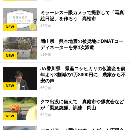
ミラーレス一眼カメラで撮影して「写真
絵日記」を作ろう 高松市
43分前
NEW
岡山県 熊本地震の被災地にDMATコー
ディネーターを第4次派遣
51分前
NEW
JA香川県 県産コシヒカリの仮渡金を前
年より3割減の1万8000円に 農家から不
安の声
NEW
55分前
クマ出没に備えて 真庭市や猟友会など
が「緊急銃猟」訓練 岡山
59分前
NEW