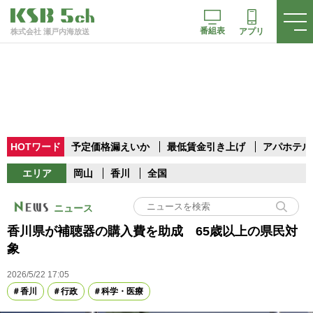
番組表
アプリ
株式会社 瀬戸内海放送
HOTワード
予定価格漏えいか
最低賃金引き上げ
アパホテル
エリア
岡山
香川
全国
ニュース
香川県が補聴器の購入費を助成 65歳以上の県民対
象
2026/5/22 17:05
香川
行政
科学・医療