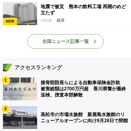
地震で被災 熊本の飲料工場 再開のめど
立たず
経済
29分前
NEW
全国ニュース記事一覧
アクセスランキング
1
接骨院院長らによる自動車保険金詐欺
被害総額は2700万円超 香川県警が最終
送検、捜査本部解散
2
高松市の市場水族館 新屋島水族館のリ
ニューアルオープンに向け9月28日で閉館