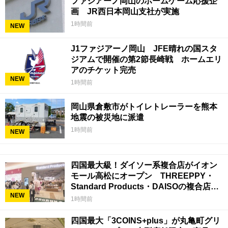
ファジアーノ岡山のホームゲーム応援企
画 JR西日本岡山支社が実施
1時間前
NEW
J1ファジアーノ岡山 JFE晴れの国スタ
ジアムで開催の第2節長崎戦 ホームエリ
アのチケット完売
NEW
1時間前
岡山県倉敷市がトイレトレーラーを熊本
地震の被災地に派遣
1時間前
NEW
四国最大級！ダイソー系複合店がイオン
モール高松にオープン THREEPPY・
Standard Products・DAISOの複合店は
NEW
香川県初
1時間前
四国最大「3COINS+plus」が丸亀町グリ