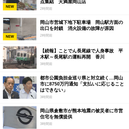
点集結 天満屋岡山店
NEW
2時間前
岡山市営城下地下駐車場 岡山駅方面の
出口を封鎖 消火設備の故障が原因
2時間前
NEW
【続報】ことでん長尾線で人身事故 平
木駅～長尾駅の運転再開 香川
3時間前
都市公園負担金巡り県と対立続く…岡山
市に8750万円通知「支払いに応じること
はできない」
3時間前
岡山県倉敷市が熊本地震の被災者に市営
住宅を無償提供
3時間前