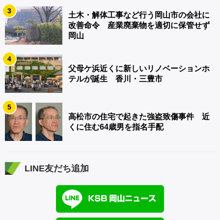
3
土木・解体工事など行う岡山市の会社に
改善命令 産業廃棄物を適切に保管せず
岡山
4
父母ケ浜近くに新しいリノベーションホ
テルが誕生 香川・三豊市
5
高松市の住宅で起きた強盗致傷事件 近
くに住む64歳男を指名手配
LINE友だち追加