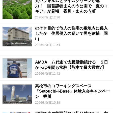
丸いフォルムとライムグリーンが魅
力！ 国営讃岐まんのう公園で「夏のコ
キア」が見頃 香川・まんのう町
2026/8/9(日)12:36
のぞき目的で他人の住宅の敷地内に侵入
したか 住居侵入の疑いで男を逮捕 岡
山
2026/8/9(日)11:54
AMDA 八代市で支援活動続ける ５日
からは夜間も常駐【熊本で最大震度7】
2026/8/9(日)11:42
高松市のコワーキングスペース
「Setouchi-i-Base」体験入会キャンペー
ン 香川
2026/8/9(日)10:38