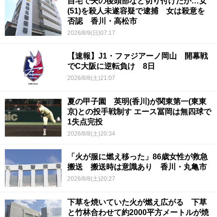
自宅で夫の後頭部など切り付けたか…女
(51)を殺人未遂容疑で逮捕 女は殺意を
否認 香川・高松市
2026/8/9(日)07:17
【速報】J1・ファジアーノ岡山 開幕戦
でC大阪に逆転負け 8日
2026/8/8(土)21:07
夏の甲子園 英明(香川)が関東第一(東東
京)との投手戦制す エース冨岡は無四球で
1失点完投
2026/8/8(土)20:34
「火が服に燃え移った」86歳女性が救急
搬送 搬送時は意識あり 香川・丸亀市
2026/8/8(土)20:27
下草を焼いていた火が燃え広がる 下草
と竹林合わせて約2000平方メートルが焼