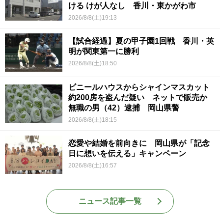
ける けが人なし 香川・東かがわ市
2026/8/8(土)19:13
【試合経過】夏の甲子園1回戦 香川・英
明が関東第一に勝利
2026/8/8(土)18:50
ビニールハウスからシャインマスカット
約200房を盗んだ疑い ネットで販売か
無職の男（42）逮捕 岡山県警
2026/8/8(土)18:15
恋愛や結婚を前向きに 岡山県が「記念
日に想いを伝える」キャンペーン
2026/8/8(土)16:57
ニュース記事一覧