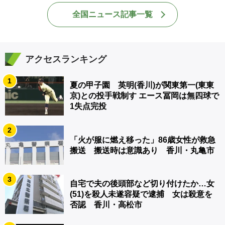
全国ニュース記事一覧
アクセスランキング
1
夏の甲子園 英明(香川)が関東第一(東東
京)との投手戦制す エース冨岡は無四球で
1失点完投
2
「火が服に燃え移った」86歳女性が救急
搬送 搬送時は意識あり 香川・丸亀市
3
自宅で夫の後頭部など切り付けたか…女
(51)を殺人未遂容疑で逮捕 女は殺意を
否認 香川・高松市