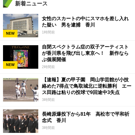
新着ニュース
女性のスカートの中にスマホを差し入れ
た疑い 男を逮捕 香川
1時間前
NEW
自閉スペクトラム症の双子アーティスト
が香川県を飛び出し東京へ！ 新作なら
ぶ個展開催
NEW
2時間前
【速報】夏の甲子園 岡山学芸館が小技
絡めた7得点で鳥取城北に逆転勝利 エー
ス田路は粘りの投球で9回途中3失点
3時間前
長崎原爆投下から81年 高松市で平和祈
念式 香川
3時間前