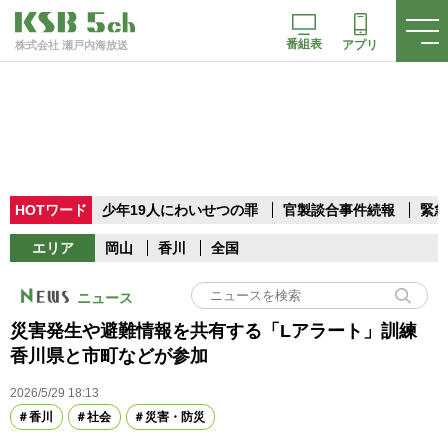
番組表
アプリ
株式会社 瀬戸内海放送
HOTワード
少年19人にわいせつの罪
官製談合事件続報
緊急
エリア
岡山
香川
全国
ニュース
災害発生や避難情報を共有する「Lアラート」訓練
香川県と市町などが参加
2026/5/29 18:13
香川
社会
災害・防災