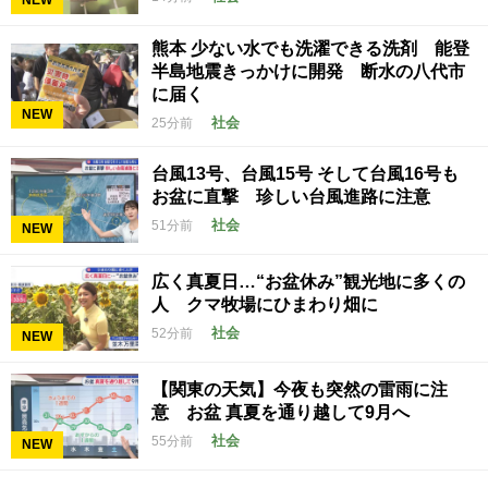
熊本 少ない水でも洗濯できる洗剤 能登
半島地震きっかけに開発 断水の八代市
に届く
NEW
社会
25分前
台風13号、台風15号 そして台風16号も
お盆に直撃 珍しい台風進路に注意
社会
51分前
NEW
広く真夏日…“お盆休み”観光地に多くの
人 クマ牧場にひまわり畑に
社会
52分前
NEW
【関東の天気】今夜も突然の雷雨に注
意 お盆 真夏を通り越して9月へ
社会
55分前
NEW