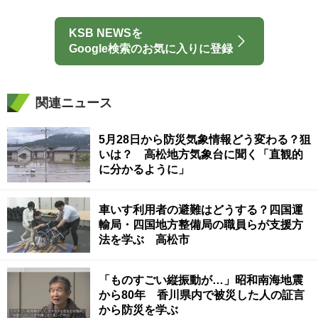
KSB NEWSを
Google検索のお気に入りに登録
関連ニュース
5月28日から防災気象情報どう変わる？狙
いは？ 高松地方気象台に聞く「直観的
に分かるように」
車いす利用者の避難はどうする？四国運
輸局・四国地方整備局の職員らが支援方
法を学ぶ 高松市
「ものすごい縦振動が…」昭和南海地震
から80年 香川県内で被災した人の証言
から防災を学ぶ