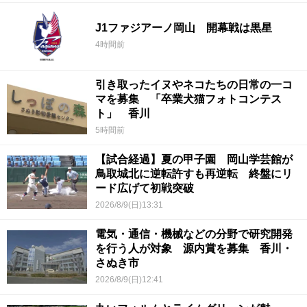
J1ファジアーノ岡山 開幕戦は黒星
4時間前
引き取ったイヌやネコたちの日常の一コ
マを募集 「卒業犬猫フォトコンテス
ト」 香川
5時間前
【試合経過】夏の甲子園 岡山学芸館が
鳥取城北に逆転許すも再逆転 終盤にリ
ード広げて初戦突破
2026/8/9(日)13:31
電気・通信・機械などの分野で研究開発
を行う人が対象 源内賞を募集 香川・
さぬき市
2026/8/9(日)12:41