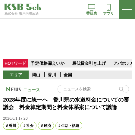
番組表
アプリ
株式会社 瀬戸内海放送
HOTワード
予定価格漏えいか
最低賃金引き上げ
アパホテル
エリア
岡山
香川
全国
ニュース
2028年度に統一へ 香川県の水道料金についての審
議会 料金算定期間と料金体系案について議論
2026/6/1 17:20
香川
社会
経済
生活・話題