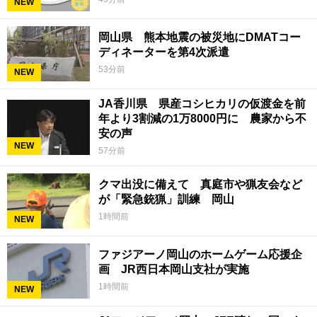
NEW
岡山県 熊本地震の被災地にDMATコー
ディネーターを第4次派遣
53分前
NEW
JA香川県 県産コシヒカリの仮渡金を前
年より3割減の1万8000円に 農家から不
安の声
NEW
57分前
クマ出没に備えて 真庭市や猟友会など
が「緊急銃猟」訓練 岡山
1時間前
NEW
ファジアーノ岡山のホームゲーム応援企
画 JR西日本岡山支社が実施
1時間前
NEW