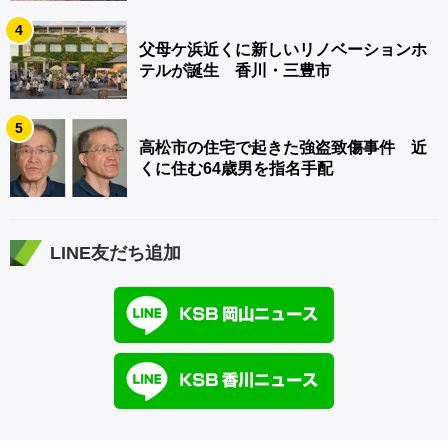
4
父母ケ浜近くに新しいリノベーションホ
テルが誕生 香川・三豊市
5
高松市の住宅で起きた強盗致傷事件 近
くに住む64歳男を指名手配
LINE友だち追加