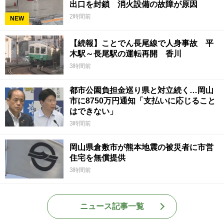
出口を封鎖 消火設備の故障が原因
2時間前
NEW
【続報】ことでん長尾線で人身事故 平
木駅～長尾駅の運転再開 香川
3時間前
都市公園負担金巡り県と対立続く…岡山
市に8750万円通知「支払いに応じること
はできない」
3時間前
岡山県倉敷市が熊本地震の被災者に市営
住宅を無償提供
3時間前
ニュース記事一覧