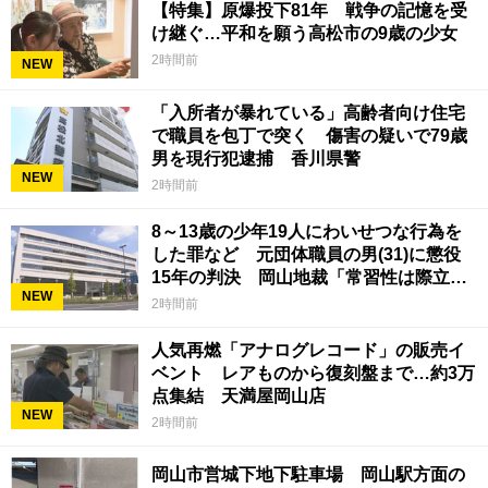
【特集】原爆投下81年 戦争の記憶を受
け継ぐ…平和を願う高松市の9歳の少女
2時間前
NEW
「入所者が暴れている」高齢者向け住宅
で職員を包丁で突く 傷害の疑いで79歳
男を現行犯逮捕 香川県警
NEW
2時間前
8～13歳の少年19人にわいせつな行為を
した罪など 元団体職員の男(31)に懲役
15年の判決 岡山地裁「常習性は際立っ
NEW
ていて被害結果も非常に重い」
2時間前
人気再燃「アナログレコード」の販売イ
ベント レアものから復刻盤まで…約3万
点集結 天満屋岡山店
NEW
2時間前
岡山市営城下地下駐車場 岡山駅方面の