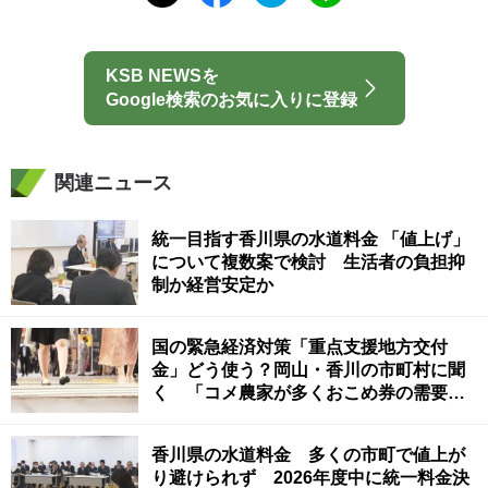
KSB NEWSを
Google検索のお気に入りに登録
関連ニュース
統一目指す香川県の水道料金 「値上げ」
について複数案で検討 生活者の負担抑
制か経営安定か
国の緊急経済対策「重点支援地方交付
金」どう使う？岡山・香川の市町村に聞
く 「コメ農家が多くおこめ券の需要あ
るか疑問」という声も
香川県の水道料金 多くの市町で値上が
り避けられず 2026年度中に統一料金決