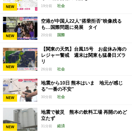
社会
19分前
NEW
空港が中国人22人“搭乗拒否”映像残る
も…国際問題に発展 タイ
国際
20分前
NEW
【関東の天気】台風15号 お盆休み海の
レジャー警戒 週末は関東も猛暑日ズラ
リ
NEW
社会
26分前
地震から10日 熊本はいま 地元が感じ
る“一番の不安”
社会
30分前
NEW
地震で被災 熊本の飲料工場 再開のめど
立たず
経済
31分前
NEW