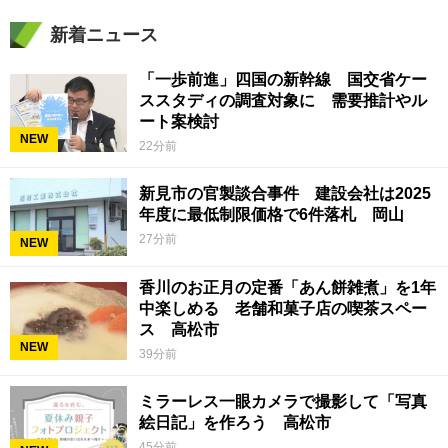
新着ニュース
「一歩前進」四国の新幹線 国交省ケー
ススタディの調査対象に 需要推計やル
ート案検討
NEW
22分前
新見市の官製談合事件 建設会社は2025
年度に最低制限価格で6件落札 岡山
27分前
NEW
香川のお正月の定番「あん餅雑煮」を1年
中楽しめる 老舗和菓子店の喫茶スペー
ス 高松市
NEW
39分前
ミラーレス一眼カメラで撮影して「写真
絵日記」を作ろう 高松市
45分前