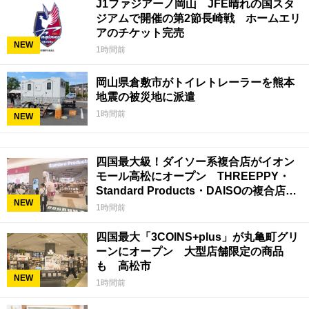
J1ファジアーノ岡山 JFE晴れの国スタ
ジアムで開催の第2節長崎戦 ホームエリ
アのチケット完売
NEW
1時間前
岡山県倉敷市がトイレトレーラーを熊本
地震の被災地に派遣
1時間前
NEW
四国最大級！ダイソー系複合店がイオン
モール高松にオープン THREEPPY・
Standard Products・DAISOの複合店は
NEW
香川県初
1時間前
四国最大「3COINS+plus」が丸亀町グリ
ーンにオープン 大型店舗限定の商品
も 高松市
NEW
1時間前