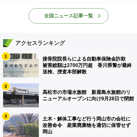
全国ニュース記事一覧
アクセスランキング
1
接骨院院長らによる自動車保険金詐欺
被害総額は2700万円超 香川県警が最終
送検、捜査本部解散
2
高松市の市場水族館 新屋島水族館のリ
ニューアルオープンに向け9月28日で閉館
3
土木・解体工事など行う岡山市の会社に
改善命令 産業廃棄物を適切に保管せず
岡山