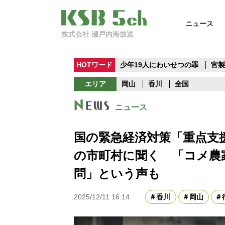
ニュース
株式会社 瀬戸内海放送
HOTワード
少年19人にわいせつの罪
官
エリア
岡山
香川
全国
ニュース
国の緊急経済対策「重点支
の市町村に聞く 「コメ農
問」という声も
2025/12/11 16:14
香川
岡山