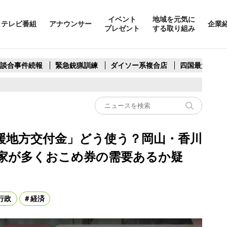
イベント
地域を元気に
テレビ番組
アナウンサー
企業
プレゼント
する取り組み
製談合事件続報
緊急銃猟訓練
ダイソー系複合店
四国最大スリ
援地方交付金」どう使う？岡山・香川
家が多くおこめ券の需要あるか疑
行政
経済