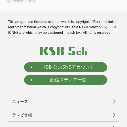
長らが献血に参加
This programme includes material which is copyright of Reuters Limited
and
other material which is copyright of Cable News Network LP, LLLP
(CNN) and
which may be captioned in each text. All rights reserved.
KSB 公式SNSアカウント
配信メディア一覧
ニュース
テレビ番組