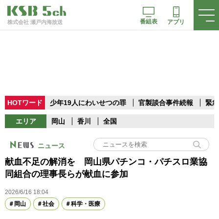
番組表
アプリ
株式会社 瀬戸内海放送
HOTワード
少年19人にわいせつの罪
官製談合事件続報
緊急
エリア
岡山
香川
全国
ニュース
献血不足の解消を 岡山県パチンコ・パチスロ業協
同組合の理事長らが献血に参加
2026/6/16 18:04
岡山
社会
科学・医療