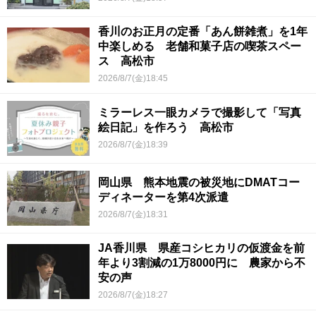
香川のお正月の定番「あん餅雑煮」を1年
中楽しめる 老舗和菓子店の喫茶スペー
ス 高松市
2026/8/7(金)18:45
ミラーレス一眼カメラで撮影して「写真
絵日記」を作ろう 高松市
2026/8/7(金)18:39
岡山県 熊本地震の被災地にDMATコー
ディネーターを第4次派遣
2026/8/7(金)18:31
JA香川県 県産コシヒカリの仮渡金を前
年より3割減の1万8000円に 農家から不
安の声
2026/8/7(金)18:27