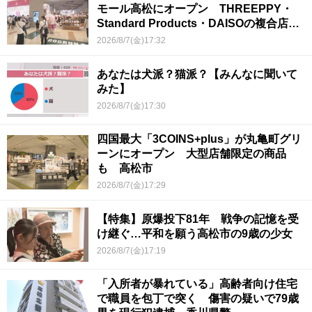
モール高松にオープン THREEPPY・
Standard Products・DAISOの複合店は
香川県初
2026/8/7(金)17:32
あなたは犬派？猫派？【みんなに聞いて
みた】
2026/8/7(金)17:30
四国最大「3COINS+plus」が丸亀町グリ
ーンにオープン 大型店舗限定の商品
も 高松市
2026/8/7(金)17:29
【特集】原爆投下81年 戦争の記憶を受
け継ぐ…平和を願う高松市の9歳の少女
2026/8/7(金)17:19
「入所者が暴れている」高齢者向け住宅
で職員を包丁で突く 傷害の疑いで79歳