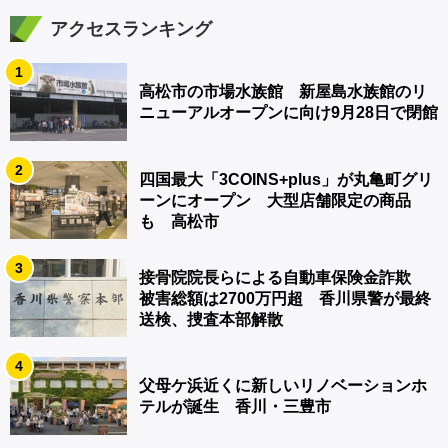
アクセスランキング
1
高松市の市場水族館 新屋島水族館のリ
ニューアルオープンに向け9月28日で閉館
2
四国最大「3COINS+plus」が丸亀町グリ
ーンにオープン 大型店舗限定の商品
も 高松市
3
接骨院院長らによる自動車保険金詐欺
被害総額は2700万円超 香川県警が最終
送検、捜査本部解散
4
父母ケ浜近くに新しいリノベーションホ
テルが誕生 香川・三豊市