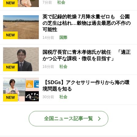
社会
7分前
NEW
英で記録的乾燥 7月降水量ゼロも 公園
の芝生は枯れ…穀物は過去最悪の不作の
可能性
NEW
国際
14分前
国税庁長官に青木孝徳氏が就任 「適正
かつ公平な課税・徴収を目指す」
社会
16分前
NEW
【SDGs】アクセサリー作りから海の環
境問題を知る
社会
30分前
NEW
全国ニュース記事一覧