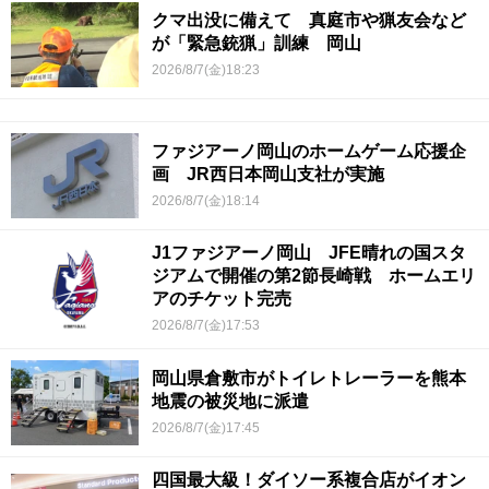
クマ出没に備えて 真庭市や猟友会など
が「緊急銃猟」訓練 岡山
2026/8/7(金)18:23
ファジアーノ岡山のホームゲーム応援企
画 JR西日本岡山支社が実施
2026/8/7(金)18:14
J1ファジアーノ岡山 JFE晴れの国スタ
ジアムで開催の第2節長崎戦 ホームエリ
アのチケット完売
2026/8/7(金)17:53
岡山県倉敷市がトイレトレーラーを熊本
地震の被災地に派遣
2026/8/7(金)17:45
四国最大級！ダイソー系複合店がイオン