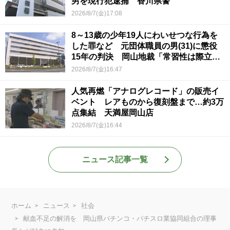
男を現行犯逮捕 香川県警
2026/8/7(金)17:08
8～13歳の少年19人にわいせつな行為を
した罪など 元団体職員の男(31)に懲役
15年の判決 岡山地裁「常習性は際立っ
ていて被害結果も非常に重い」
2026/8/7(金)16:47
人気再燃「アナログレコード」の販売イ
ベント レアものから復刻盤まで…約3万
点集結 天満屋岡山店
2026/8/7(金)16:44
ニュース記事一覧
ホーム
ニュース
社会
献血不足の解消を 岡山県パチンコ・パチスロ業協同組合の理事