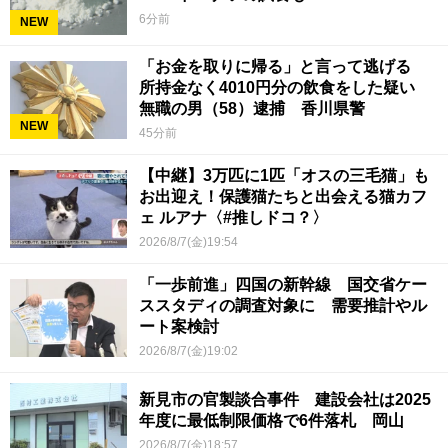
6分前
NEW
「お金を取りに帰る」と言って逃げる
所持金なく4010円分の飲食をした疑い
無職の男（58）逮捕 香川県警
NEW
45分前
【中継】3万匹に1匹「オスの三毛猫」も
お出迎え！保護猫たちと出会える猫カフ
ェ ルアナ〈#推しドコ？〉
2026/8/7(金)19:54
「一歩前進」四国の新幹線 国交省ケー
ススタディの調査対象に 需要推計やル
ート案検討
2026/8/7(金)19:02
新見市の官製談合事件 建設会社は2025
年度に最低制限価格で6件落札 岡山
2026/8/7(金)18:57