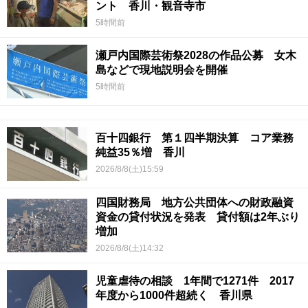
ント 香川・観音寺市
5時間前
瀬戸内国際芸術祭2028の作品公募 女木
島などで現地説明会を開催
5時間前
百十四銀行 第１四半期決算 コア業務
純益35％増 香川
2026/8/8(土)15:59
四国財務局 地方公共団体への財政融資
資金の貸付状況を発表 貸付額は2年ぶり
増加
2026/8/8(土)14:32
児童虐待の相談 1年間で1271件 2017
年度から1000件超続く 香川県