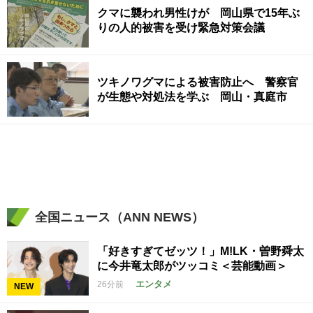
クマに襲われ男性けが 岡山県で15年ぶ
りの人的被害を受け緊急対策会議
ツキノワグマによる被害防止へ 警察官
が生態や対処法を学ぶ 岡山・真庭市
全国ニュース（ANN NEWS）
「好きすぎてゼッツ！」M!LK・曽野舜太
に今井竜太郎がツッコミ＜芸能動画＞
エンタメ
26分前
NEW