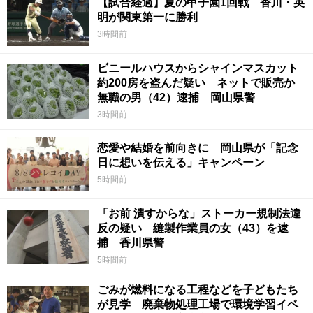
【試合経過】夏の甲子園1回戦 香川・英
明が関東第一に勝利
3時間前
ビニールハウスからシャインマスカット
約200房を盗んだ疑い ネットで販売か
無職の男（42）逮捕 岡山県警
3時間前
恋愛や結婚を前向きに 岡山県が「記念
日に想いを伝える」キャンペーン
5時間前
「お前 潰すからな」ストーカー規制法違
反の疑い 縫製作業員の女（43）を逮
捕 香川県警
5時間前
ごみが燃料になる工程などを子どもたち
が見学 廃棄物処理工場で環境学習イベ