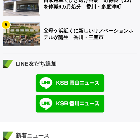
自家用車でひき逃げ容疑 町係長（55）
を停職6カ月処分 香川・多度津町
5
父母ケ浜近くに新しいリノベーションホ
テルが誕生 香川・三豊市
LINE友だち追加
新着ニュース