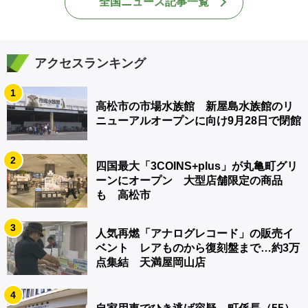
全国ニュース記事一覧
アクセスランキング
1
高松市の市場水族館 新屋島水族館のリ
ニューアルオープンに向け9月28日で閉館
2
四国最大「3COINS+plus」が丸亀町グリ
ーンにオープン 大型店舗限定の商品
も 高松市
3
人気再燃「アナログレコード」の販売イ
ベント レアものから復刻盤まで…約3万
点集結 天満屋岡山店
4