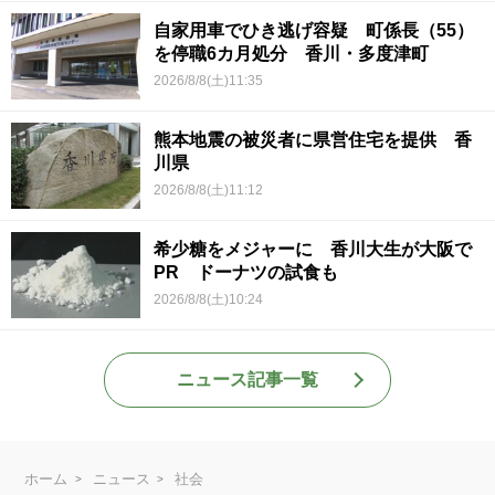
自家用車でひき逃げ容疑 町係長（55）
を停職6カ月処分 香川・多度津町
2026/8/8(土)11:35
熊本地震の被災者に県営住宅を提供 香
川県
2026/8/8(土)11:12
希少糖をメジャーに 香川大生が大阪で
PR ドーナツの試食も
2026/8/8(土)10:24
ニュース記事一覧
ホーム
ニュース
社会