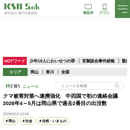
番組表
アプリ
株式会社 瀬戸内海放送
HOTワード
少年19人にわいせつの罪
官製談合事件続報
緊急
エリア
岡山
香川
全国
ニュース
クマ被害対策へ連携強化 中四国で初の連絡会議
2026年4～5月は岡山県で過去2番目の出没数
2026/6/16 18:09
岡山
社会
自然・いきもの