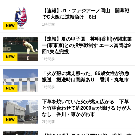
【速報】J1・ファジアーノ岡山 開幕戦
でC大阪に逆転負け 8日
1時間前
NEW
【速報】夏の甲子園 英明(香川)が関東第
一(東東京)との投手戦制す エース冨岡は9
回1失点完投
NEW
1時間前
「火が服に燃え移った」86歳女性が救急
搬送 搬送時は意識あり 香川・丸亀市
1時間前
NEW
下草を焼いていた火が燃え広がる 下草
と竹林合わせて約2000㎡が焼ける けが人
なし 香川・東かがわ市
NEW
2時間前