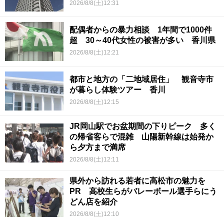
2026/8/8(土)12:31
配偶者からの暴力相談 1年間で1000件
超 30～40代女性の被害が多い 香川県
2026/8/8(土)12:21
都市と地方の「二地域居住」 観音寺市
が暮らし体験ツアー 香川
2026/8/8(土)12:15
JR岡山駅でお盆期間の下りピーク 多く
の帰省客らで混雑 山陽新幹線は始発か
ら夕方まで満席
2026/8/8(土)12:11
県外から訪れる若者に高松市の魅力を
PR 高校生らがバレーボール選手らにう
どん店を紹介
2026/8/8(土)12:10