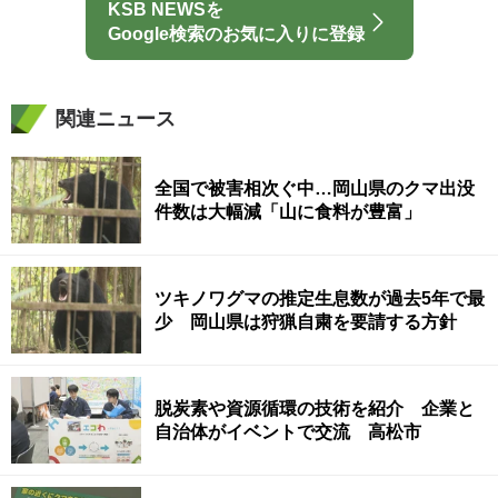
KSB NEWSを
Google検索のお気に入りに登録
関連ニュース
全国で被害相次ぐ中…岡山県のクマ出没
件数は大幅減「山に食料が豊富」
ツキノワグマの推定生息数が過去5年で最
少 岡山県は狩猟自粛を要請する方針
脱炭素や資源循環の技術を紹介 企業と
自治体がイベントで交流 高松市