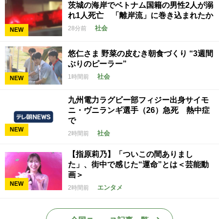
茨城の海岸でベトナム国籍の男性2人が溺
れ1人死亡 「離岸流」に巻き込まれたか
社会
28分前
NEW
悠仁さま 野菜の皮むき朝食づくり “3週間
ぶりのピーラー”
社会
1時間前
NEW
九州電力ラグビー部フィジー出身サイモ
ニ・ヴニランギ選手（26）急死 熱中症
で
NEW
社会
2時間前
【指原莉乃】「ついこの間ありまし
た」、街中で感じた“運命”とは＜芸能動
画＞
NEW
エンタメ
2時間前