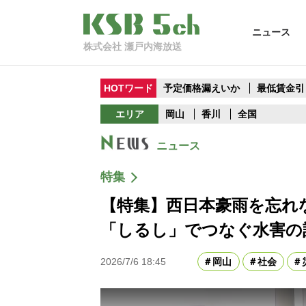
ニュース
株式会社 瀬戸内海放送
HOTワード
予定価格漏えいか
最低賃金引
エリア
岡山
香川
全国
ニュース
特集
【特集】西日本豪雨を忘
「しるし」でつなぐ水害の
2026/7/6 18:45
岡山
社会