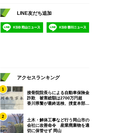
LINE友だち追加
アクセスランキング
1
接骨院院長らによる自動車保険金
詐欺 被害総額は2700万円超
香川県警が最終送検、捜査本部解
散
2
土木・解体工事など行う岡山市の
会社に改善命令 産業廃棄物を適
切に保管せず 岡山