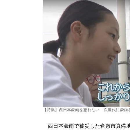
【特集】西日本豪雨を忘れない 次世代に豪雨
西日本豪雨で被災した倉敷市真備地