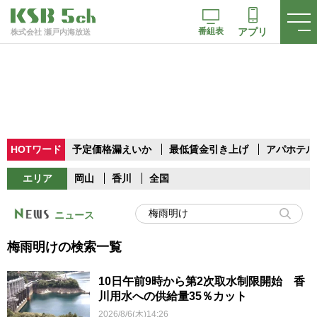
番組表
アプリ
株式会社 瀬戸内海放送
HOTワード
予定価格漏えいか
最低賃金引き上げ
アパホテル
エリア
岡山
香川
全国
ニュース
梅雨明けの検索一覧
10日午前9時から第2次取水制限開始 香
川用水への供給量35％カット
2026/8/6(木)14:26