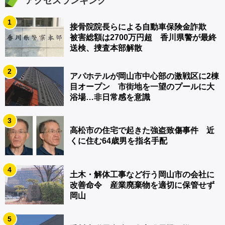
アクセスランキング
1
接骨院院長らによる自動車保険金詐欺
被害総額は2700万円超 香川県警が最終
送検、捜査本部解散
2
アパホテルが岡山市中心部の激戦区に2棟
目オープン 市街地を一望のプールに大
浴場…非日常感を意識
3
高松市の住宅で起きた強盗致傷事件 近
くに住む64歳男を指名手配
4
土木・解体工事など行う岡山市の会社に
改善命令 産業廃棄物を適切に保管せず
岡山
5