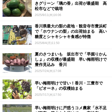
きグリーン「璃の香」出荷が最盛期 高
松市などで栽培
2025/9/11(木)16:06
香川県最大の梨の産地・観音寺市豊浜町
で「ホウナンの梨」の出荷始まる 高い
糖度とシャキシャキ食感が特徴
2025/8/4(月)11:50
夏のさつまいも 坂出市で「早掘りかん
しょ」の収穫が最盛期 早い梅雨明けで
豊作見込み 香川
2025/7/24(木)17:08
早い梅雨明けで甘い！香川・三豊市で
「ピオーネ」の収穫始まる
2025/7/17(木)17:50
早い梅雨明けに戸惑うコメ農家「水不足