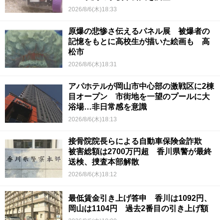
2026/8/6(木)18:33
原爆の悲惨さ伝えるパネル展 被爆者の
記憶をもとに高校生が描いた絵画も 高
松市
2026/8/6(木)18:31
アパホテルが岡山市中心部の激戦区に2棟
目オープン 市街地を一望のプールに大
浴場…非日常感を意識
2026/8/6(木)18:13
接骨院院長らによる自動車保険金詐欺
被害総額は2700万円超 香川県警が最終
送検、捜査本部解散
2026/8/6(木)18:12
最低賃金引き上げ答申 香川は1092円、
岡山は1104円 過去2番目の引き上げ額