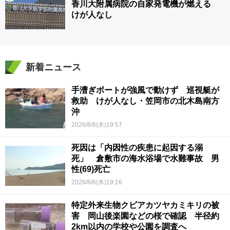
香川大附属病院の自家発電機が燃える
けが人なし
新着ニュース
手漕ぎボートが強風で動けず 巡視艇が
救助 けが人なし・笠岡市の北木島南方
沖
2026/8/6(木)19:57
死因は「内因性の疾患に起因する溺
死」 倉敷市の海水浴場で水難事故 男
性(69)死亡
2026/8/6(木)19:16
特定外来生物クビアカツヤカミキリの被
害 岡山後楽園などの桜で確認 半径約
2km以内の学校や公園を調査へ