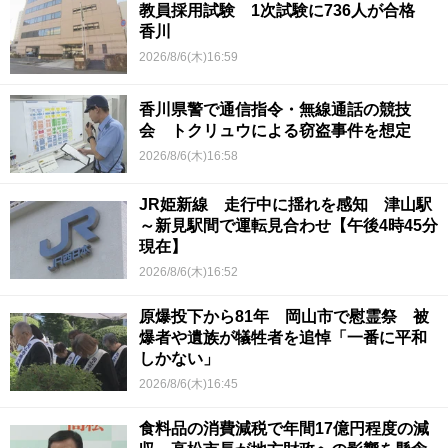
教員採用試験 1次試験に736人が合格
香川
2026/8/6(木)16:59
香川県警で通信指令・無線通話の競技
会 トクリュウによる窃盗事件を想定
2026/8/6(木)16:58
JR姫新線 走行中に揺れを感知 津山駅
～新見駅間で運転見合わせ【午後4時45分
現在】
2026/8/6(木)16:52
原爆投下から81年 岡山市で慰霊祭 被
爆者や遺族が犠牲者を追悼「一番に平和
しかない」
2026/8/6(木)16:45
食料品の消費減税で年間17億円程度の減