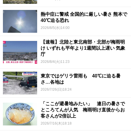
熱中症に警戒 全国的に厳しい暑さ 熊本で
40℃迫る恐れ
2026/8/5(水)14:00
【速報】北陸と東北南部・北部が梅雨明
け いずれも平年より1週間以上遅い 気象
庁
2026/8/4(火)11:23
東京ではゲリラ雷雨も 40℃に迫る暑
さ…各地は
2026/7/26(日)18:24
「ここが避暑地みたい」 連日の暑さで
ところてんが人気 梅雨明け直後からお
客さんが2倍以上
2026/7/16(木)18:18