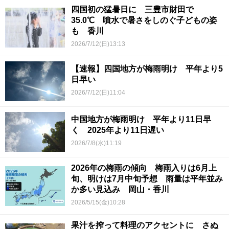
四国初の猛暑日に 三豊市財田で
35.0℃ 噴水で暑さをしのぐ子どもの姿
も 香川
2026/7/12(日)13:13
【速報】四国地方が梅雨明け 平年より5
日早い
2026/7/12(日)11:04
中国地方が梅雨明け 平年より11日早
く 2025年より11日遅い
2026/7/8(水)11:19
2026年の梅雨の傾向 梅雨入りは6月上
旬、明けは7月中旬予想 雨量は平年並み
か多い見込み 岡山・香川
2026/5/15(金)10:28
果汁を搾って料理のアクセントに さぬ