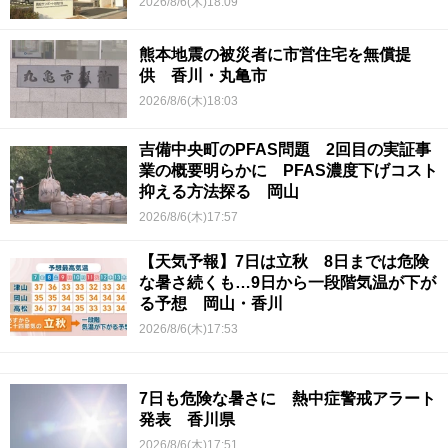
2026/8/6(木)18:09
熊本地震の被災者に市営住宅を無償提
供 香川・丸亀市
2026/8/6(木)18:03
吉備中央町のPFAS問題 2回目の実証事
業の概要明らかに PFAS濃度下げコスト
抑える方法探る 岡山
2026/8/6(木)17:57
【天気予報】7日は立秋 8日までは危険
な暑さ続くも…9日から一段階気温が下が
る予想 岡山・香川
2026/8/6(木)17:53
7日も危険な暑さに 熱中症警戒アラート
発表 香川県
2026/8/6(木)17:51