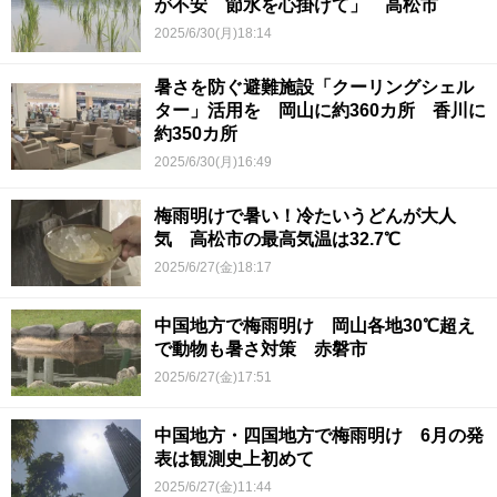
が不安 節水を心掛けて」 高松市
2025/6/30(月)18:14
暑さを防ぐ避難施設「クーリングシェル
ター」活用を 岡山に約360カ所 香川に
約350カ所
2025/6/30(月)16:49
梅雨明けで暑い！冷たいうどんが大人
気 高松市の最高気温は32.7℃
2025/6/27(金)18:17
中国地方で梅雨明け 岡山各地30℃超え
で動物も暑さ対策 赤磐市
2025/6/27(金)17:51
中国地方・四国地方で梅雨明け 6月の発
表は観測史上初めて
2025/6/27(金)11:44