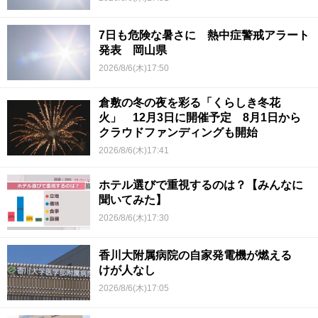
7日も危険な暑さに 熱中症警戒アラート
発表 岡山県
2026/8/6(木)17:50
倉敷の冬の夜を彩る「くらしき冬花
火」 12月3日に開催予定 8月1日から
クラウドファンディングも開始
2026/8/6(木)17:41
ホテル選びで重視するのは？【みんなに
聞いてみた】
2026/8/6(木)17:30
香川大附属病院の自家発電機が燃える
けが人なし
2026/8/6(木)17:05