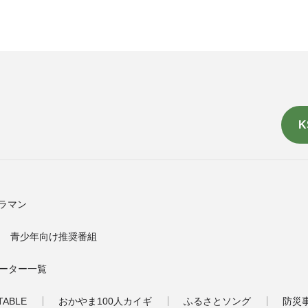
K
ラマン
青少年向け推奨番組
ーター一覧
TABLE
おかやま100人カイギ
ふるさとソング
防災