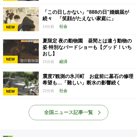
「この日しかない」“888の日”婚姻届が
続々 「笑顔がたえない家庭に」
社会
14分前
NEW
夏限定 夜の動物園 昼間とは違う動物の
姿 特別なバードショーも【グッド！いち
おし】
NEW
経済
15分前
震度7観測の氷川町 お盆前に墓石の修理
希望も…「難しい」断水の影響続く
社会
22分前
NEW
全国ニュース記事一覧