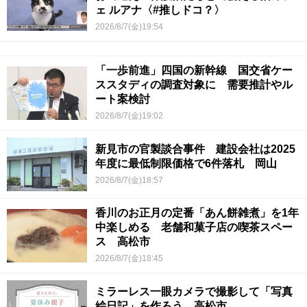
ェ ルアナ〈#推しドコ？〉
2026/8/7(金)19:54
「一歩前進」四国の新幹線 国交省ケー
ススタディの調査対象に 需要推計やル
ート案検討
2026/8/7(金)19:02
新見市の官製談合事件 建設会社は2025
年度に最低制限価格で6件落札 岡山
2026/8/7(金)18:57
香川のお正月の定番「あん餅雑煮」を1年
中楽しめる 老舗和菓子店の喫茶スペー
ス 高松市
2026/8/7(金)18:45
ミラーレス一眼カメラで撮影して「写真
絵日記」を作ろう 高松市