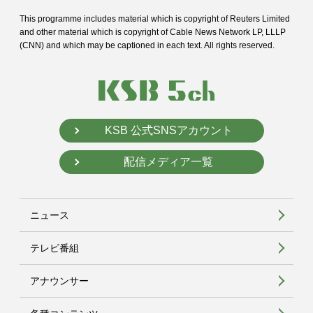
This programme includes material which is copyright of Reuters Limited
and
other material which is copyright of Cable News Network LP, LLLP
(CNN) and
which may be captioned in each text. All rights reserved.
KSB 公式SNSアカウント
配信メディア一覧
ニュース
テレビ番組
アナウンサー