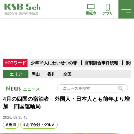
番組表
アプリ
株式会社 瀬戸内海放送
HOTワード
少年19人にわいせつの罪
官製談合事件続報
緊急
エリア
岡山
香川
全国
ニュース
4月の四国の宿泊者 外国人・日本人とも前年より増
加 四国運輸局
2026/7/8 15:49
香川
おでかけ・グルメ