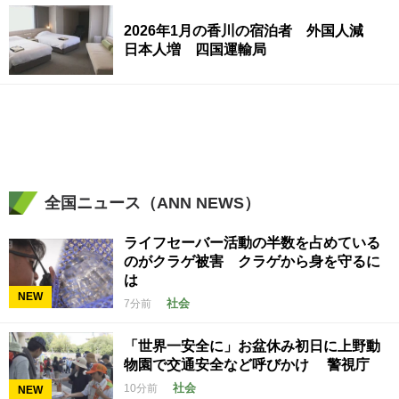
2026年1月の香川の宿泊者 外国人減
日本人増 四国運輸局
全国ニュース（ANN NEWS）
ライフセーバー活動の半数を占めている
のがクラゲ被害 クラゲから身を守るに
は
NEW
社会
7分前
「世界一安全に」お盆休み初日に上野動
物園で交通安全など呼びかけ 警視庁
社会
10分前
NEW