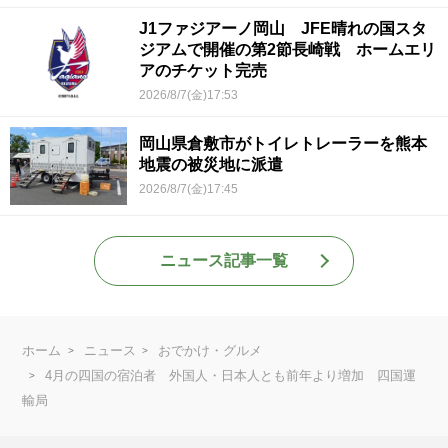
J1ファジアーノ岡山 JFE晴れの国スタ
ジアムで開催の第2節長崎戦 ホームエリ
アのチケット完売
2026/8/7(金)17:53
岡山県倉敷市がトイレトレーラーを熊本
地震の被災地に派遣
2026/8/7(金)17:45
ニュース記事一覧
ホーム
ニュース
おでかけ・グルメ
4月の四国の宿泊者 外国人・日本人とも前年より増加 四国運
輸局