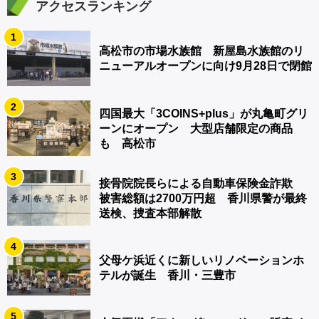
アクセスランキング
1
高松市の市場水族館 新屋島水族館のリ
ニューアルオープンに向け9月28日で閉館
2
四国最大「3COINS+plus」が丸亀町グリ
ーンにオープン 大型店舗限定の商品
も 高松市
3
接骨院院長らによる自動車保険金詐欺
被害総額は2700万円超 香川県警が最終
送検、捜査本部解散
4
父母ケ浜近くに新しいリノベーションホ
テルが誕生 香川・三豊市
5