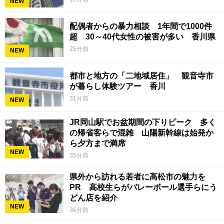
NEW
配偶者からの暴力相談 1年間で1000件
超 30～40代女性の被害が多い 香川県
25分前
NEW
都市と地方の「二地域居住」 観音寺市
が暮らし体験ツアー 香川
31分前
NEW
JR岡山駅でお盆期間の下りピーク 多く
の帰省客らで混雑 山陽新幹線は始発か
ら夕方まで満席
NEW
35分前
県外から訪れる若者に高松市の魅力を
PR 高校生らがバレーボール選手らにう
どん店を紹介
NEW
36分前