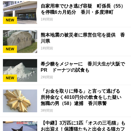
自家用車でひき逃げ容疑 町係長（55）
を停職6カ月処分 香川・多度津町
1時間前
NEW
熊本地震の被災者に県営住宅を提供 香
川県
1時間前
NEW
希少糖をメジャーに 香川大生が大阪で
PR ドーナツの試食も
2時間前
NEW
「お金を取りに帰る」と言って逃げる
所持金なく4010円分の飲食をした疑い
無職の男（58）逮捕 香川県警
3時間前
【中継】3万匹に1匹「オスの三毛猫」も
お出迎え！保護猫たちと出会える猫カフ