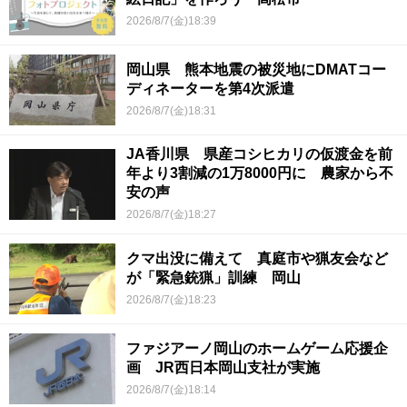
2026/8/7(金)18:39
岡山県 熊本地震の被災地にDMATコー
ディネーターを第4次派遣
2026/8/7(金)18:31
JA香川県 県産コシヒカリの仮渡金を前
年より3割減の1万8000円に 農家から不
安の声
2026/8/7(金)18:27
クマ出没に備えて 真庭市や猟友会など
が「緊急銃猟」訓練 岡山
2026/8/7(金)18:23
ファジアーノ岡山のホームゲーム応援企
画 JR西日本岡山支社が実施
2026/8/7(金)18:14