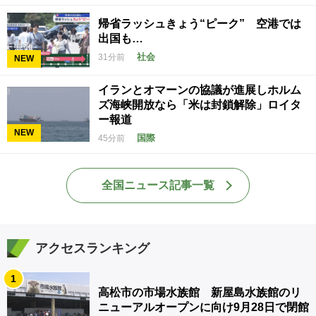
帰省ラッシュきょう“ピーク” 空港では
出国も…
社会
31分前
NEW
イランとオマーンの協議が進展しホルム
ズ海峡開放なら「米は封鎖解除」ロイタ
ー報道
NEW
国際
45分前
全国ニュース記事一覧
アクセスランキング
1
高松市の市場水族館 新屋島水族館のリ
ニューアルオープンに向け9月28日で閉館