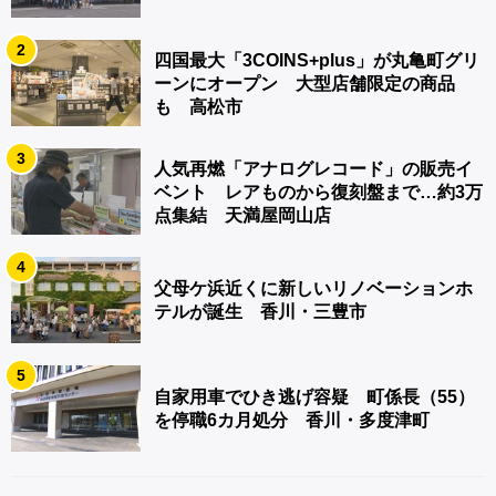
2
四国最大「3COINS+plus」が丸亀町グリ
ーンにオープン 大型店舗限定の商品
も 高松市
3
人気再燃「アナログレコード」の販売イ
ベント レアものから復刻盤まで…約3万
点集結 天満屋岡山店
4
父母ケ浜近くに新しいリノベーションホ
テルが誕生 香川・三豊市
5
自家用車でひき逃げ容疑 町係長（55）
を停職6カ月処分 香川・多度津町