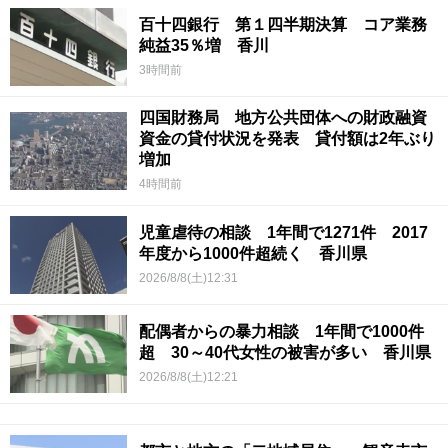
百十四銀行 第１四半期決算 コア業務
純益35％増 香川
3時間前
四国財務局 地方公共団体への財政融資
資金の貸付状況を発表 貸付額は2年ぶり
増加
4時間前
児童虐待の相談 1年間で1271件 2017
年度から1000件超続く 香川県
2026/8/8(土)12:31
配偶者からの暴力相談 1年間で1000件
超 30～40代女性の被害が多い 香川県
2026/8/8(土)12:21