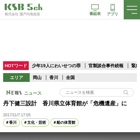
番組表
アプリ
株式会社 瀬戸内海放送
HOTワード
少年19人にわいせつの罪
官製談合事件続報
緊急
エリア
岡山
香川
全国
ニュース
丹下健三設計 香川県立体育館が「危機遺産」に
2017/11/7 17:05
香川
文化・芸術
船の体育館