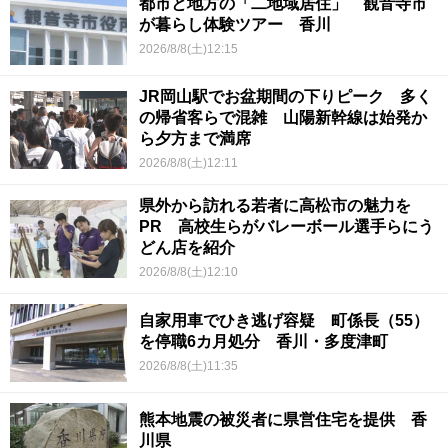
都市と地方の「二地域居住」 観音寺市
が暮らし体験ツアー 香川
2026/8/8(土)12:15
JR岡山駅でお盆期間の下りピーク 多く
の帰省客らで混雑 山陽新幹線は始発か
ら夕方まで満席
2026/8/8(土)12:11
県外から訪れる若者に高松市の魅力を
PR 高校生らがバレーボール選手らにう
どん店を紹介
2026/8/8(土)12:10
自家用車でひき逃げ容疑 町係長（55）
を停職6カ月処分 香川・多度津町
2026/8/8(土)11:35
熊本地震の被災者に県営住宅を提供 香
川県