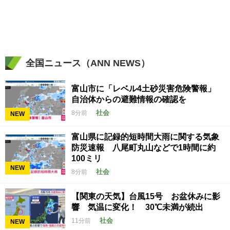
全国ニュース（ANN NEWS）
富山市に「レベル4土砂災害危険警報」
自治体からの避難情報の確認を
社会
8分前
NEW
富山県に記録的短時間大雨に関する気象
防災速報 八尾町丸山などで1時間に約
100ミリ
NEW
社会
8分前
【関東の天気】台風15号 お盆休みに影
響 気温に変化！ 30℃未満が続出
社会
11分前
NEW