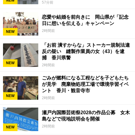
NEW
57分前
恋愛や結婚を前向きに 岡山県が「記念
日に想いを伝える」キャンペーン
2時間前
NEW
「お前 潰すからな」ストーカー規制法違
反の疑い 縫製作業員の女（43）を逮
捕 香川県警
NEW
2時間前
ごみが燃料になる工程などを子どもたち
が見学 廃棄物処理工場で環境学習イベ
ント 香川・観音寺市
NEW
2時間前
瀬戸内国際芸術祭2028の作品公募 女木
島などで現地説明会を開催
2時間前
NEW