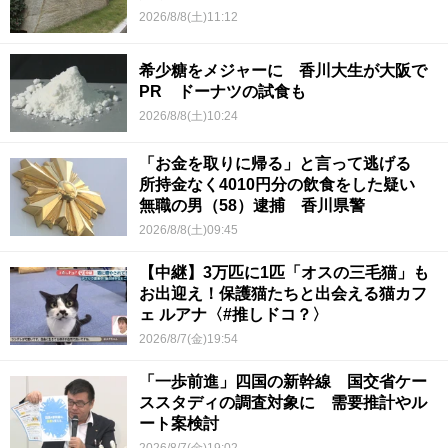
2026/8/8(土)11:12
希少糖をメジャーに 香川大生が大阪で
PR ドーナツの試食も
2026/8/8(土)10:24
「お金を取りに帰る」と言って逃げる
所持金なく4010円分の飲食をした疑い
無職の男（58）逮捕 香川県警
2026/8/8(土)09:45
【中継】3万匹に1匹「オスの三毛猫」も
お出迎え！保護猫たちと出会える猫カフ
ェ ルアナ〈#推しドコ？〉
2026/8/7(金)19:54
「一歩前進」四国の新幹線 国交省ケー
ススタディの調査対象に 需要推計やル
ート案検討