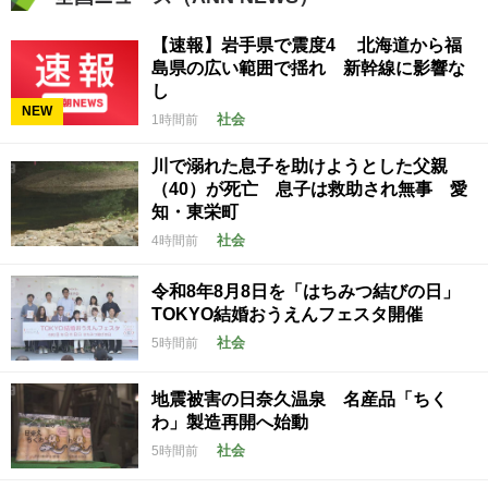
【速報】岩手県で震度4 北海道から福
島県の広い範囲で揺れ 新幹線に影響な
し
NEW
社会
1時間前
川で溺れた息子を助けようとした父親
（40）が死亡 息子は救助され無事 愛
知・東栄町
社会
4時間前
令和8年8月8日を「はちみつ結びの日」
TOKYO結婚おうえんフェスタ開催
社会
5時間前
地震被害の日奈久温泉 名産品「ちく
わ」製造再開へ始動
社会
5時間前