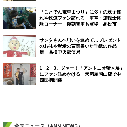
「ことでん電車まつり」に多くの親子連
れや鉄道ファン訪れる 車掌・運転士体
験コーナー、復刻電車も登場 高松市
サンタさんへ思いを込めて…プレゼント
のお礼や親愛の言葉書いた手紙の作品
展 高松中央郵便局
1、2、3、ダァー！「アントニオ猪木展」
にファン詰めかける 天満屋岡山店で中
四国初開催
全国ニュース（ANN NEWS）