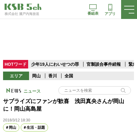
番組表
アプリ
株式会社 瀬戸内海放送
HOTワード
少年19人にわいせつの罪
官製談合事件続報
緊急
エリア
岡山
香川
全国
ニュース
サプライズにファンが歓喜 浅田真央さんが岡山
に！岡山高島屋
2018/3/12 18:30
岡山
生活・話題