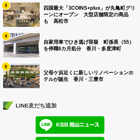
3
四国最大「3COINS+plus」が丸亀町グリ
ーンにオープン 大型店舗限定の商品
も 高松市
4
自家用車でひき逃げ容疑 町係長（55）
を停職6カ月処分 香川・多度津町
5
父母ケ浜近くに新しいリノベーションホ
テルが誕生 香川・三豊市
LINE友だち追加