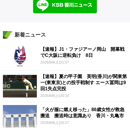
新着ニュース
【速報】J1・ファジアーノ岡山 開幕戦
でC大阪に逆転負け 8日
2026/8/8(土)21:07
【速報】夏の甲子園 英明(香川)が関東第
一(東東京)との投手戦制す エース冨岡は9
回1失点完投
2026/8/8(土)20:34
「火が服に燃え移った」86歳女性が救急
搬送 搬送時は意識あり 香川・丸亀市
2026/8/8(土)20:27