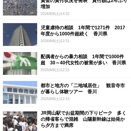
資金の貸付状況を発表 貸付額は2年ぶり
増加
2026/8/8(土)14:32
児童虐待の相談 1年間で1271件 2017
年度から1000件超続く 香川県
2026/8/8(土)12:31
配偶者からの暴力相談 1年間で1000件
超 30～40代女性の被害が多い 香川県
2026/8/8(土)12:21
都市と地方の「二地域居住」 観音寺市
が暮らし体験ツアー 香川
2026/8/8(土)12:15
JR岡山駅でお盆期間の下りピーク 多く
の帰省客らで混雑 山陽新幹線は始発か
ら夕方まで満席