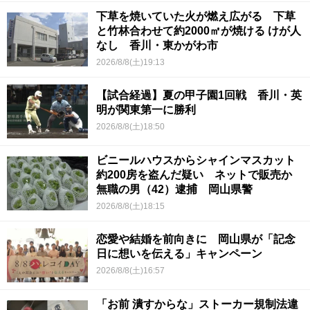
下草を焼いていた火が燃え広がる 下草
と竹林合わせて約2000㎡が焼ける けが人
なし 香川・東かがわ市
2026/8/8(土)19:13
【試合経過】夏の甲子園1回戦 香川・英
明が関東第一に勝利
2026/8/8(土)18:50
ビニールハウスからシャインマスカット
約200房を盗んだ疑い ネットで販売か
無職の男（42）逮捕 岡山県警
2026/8/8(土)18:15
恋愛や結婚を前向きに 岡山県が「記念
日に想いを伝える」キャンペーン
2026/8/8(土)16:57
「お前 潰すからな」ストーカー規制法違