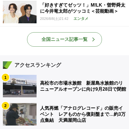
「好きすぎてゼッツ！」M!LK・曽野舜太
に今井竜太郎がツッコミ＜芸能動画＞
エンタメ
2026/8/8(土)21:42
全国ニュース記事一覧
アクセスランキング
1
高松市の市場水族館 新屋島水族館のリ
ニューアルオープンに向け9月28日で閉館
2
人気再燃「アナログレコード」の販売イ
ベント レアものから復刻盤まで…約3万
点集結 天満屋岡山店