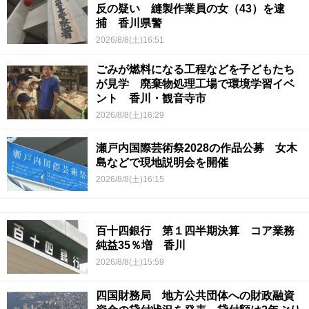
反の疑い 縫製作業員の女（43）を逮
捕 香川県警
2026/8/8(土)16:51
ごみが燃料になる工程などを子どもたち
が見学 廃棄物処理工場で環境学習イベ
ント 香川・観音寺市
2026/8/8(土)16:29
瀬戸内国際芸術祭2028の作品公募 女木
島などで現地説明会を開催
2026/8/8(土)16:15
百十四銀行 第１四半期決算 コア業務
純益35％増 香川
2026/8/8(土)15:59
四国財務局 地方公共団体への財政融資