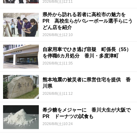
2026/8/8(土)12:11
県外から訪れる若者に高松市の魅力を
PR 高校生らがバレーボール選手らにう
どん店を紹介
2026/8/8(土)12:10
自家用車でひき逃げ容疑 町係長（55）
を停職6カ月処分 香川・多度津町
2026/8/8(土)11:35
熊本地震の被災者に県営住宅を提供 香
川県
2026/8/8(土)11:12
希少糖をメジャーに 香川大生が大阪で
PR ドーナツの試食も
2026/8/8(土)10:24