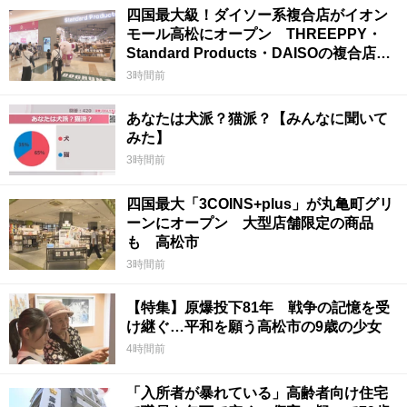
四国最大級！ダイソー系複合店がイオン
モール高松にオープン THREEPPY・
Standard Products・DAISOの複合店は
香川県初
3時間前
あなたは犬派？猫派？【みんなに聞いて
みた】
3時間前
四国最大「3COINS+plus」が丸亀町グリ
ーンにオープン 大型店舗限定の商品
も 高松市
3時間前
【特集】原爆投下81年 戦争の記憶を受
け継ぐ…平和を願う高松市の9歳の少女
4時間前
「入所者が暴れている」高齢者向け住宅