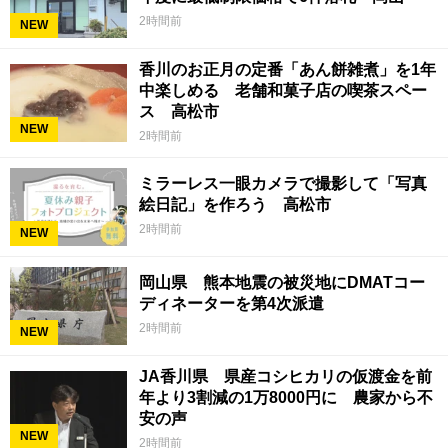
2時間前
NEW
香川のお正月の定番「あん餅雑煮」を1年
中楽しめる 老舗和菓子店の喫茶スペー
ス 高松市
NEW
2時間前
ミラーレス一眼カメラで撮影して「写真
絵日記」を作ろう 高松市
2時間前
NEW
岡山県 熊本地震の被災地にDMATコー
ディネーターを第4次派遣
2時間前
NEW
JA香川県 県産コシヒカリの仮渡金を前
年より3割減の1万8000円に 農家から不
安の声
NEW
2時間前