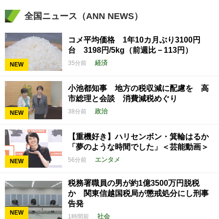
全国ニュース（ANN NEWS）
コメ平均価格 1年10カ月ぶり3100円
台 3198円/5kg（前週比－113円）
経済
35分前
NEW
小池都知事 地方の税収減に配慮を 高
市総理と会談 消費減税めぐり
政治
38分前
NEW
【重機好き】ハリセンボン・箕輪はるか
「夢のような時間でした」＜芸能動画＞
エンタメ
56分前
NEW
税務署職員の男が約1億3500万円脱税
か 関東信越国税局が懲戒処分にし刑事
告発
NEW
社会
1時間前