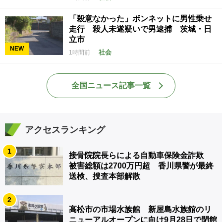
「殺意なかった」ボンネットに男性乗せ
走行 殺人未遂疑いで男逮捕 茨城・日
立市
NEW
社会
1時間前
全国ニュース記事一覧
アクセスランキング
1
接骨院院長らによる自動車保険金詐欺
被害総額は2700万円超 香川県警が最終
送検、捜査本部解散
2
高松市の市場水族館 新屋島水族館のリ
ニューアルオープンに向け9月28日で閉館