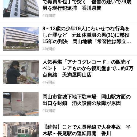
で職員を包丁で突く 傷害の疑いで79歳
男を現行犯逮捕 香川県警
4時間前
8～13歳の少年19人にわいせつな行為を
した罪など 元団体職員の男(31)に懲役
15年の判決 岡山地裁「常習性は際立っ
ていて被害結果も非常に重い」
4時間前
人気再燃「アナログレコード」の販売イ
ベント レアものから復刻盤まで…約3万
点集結 天満屋岡山店
4時間前
岡山市営城下地下駐車場 岡山駅方面の
出口を封鎖 消火設備の故障が原因
4時間前
【続報】ことでん長尾線で人身事故 平
木駅～長尾駅の運転再開 香川