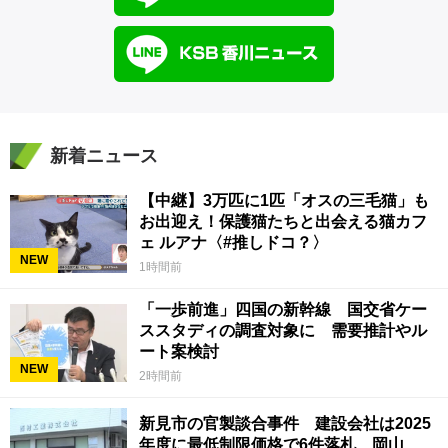
新着ニュース
【中継】3万匹に1匹「オスの三毛猫」も
お出迎え！保護猫たちと出会える猫カフ
ェ ルアナ〈#推しドコ？〉
NEW
1時間前
「一歩前進」四国の新幹線 国交省ケー
ススタディの調査対象に 需要推計やル
ート案検討
NEW
2時間前
新見市の官製談合事件 建設会社は2025
年度に最低制限価格で6件落札 岡山