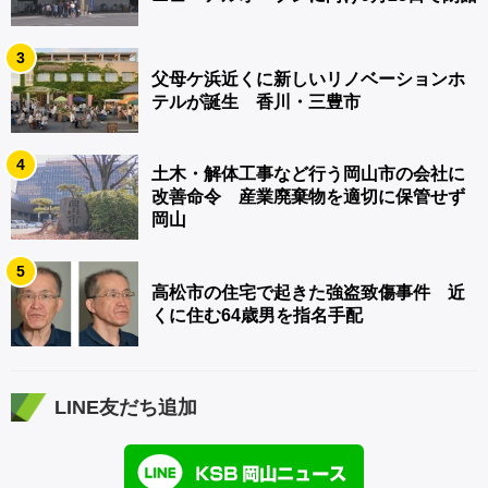
3
父母ケ浜近くに新しいリノベーションホ
テルが誕生 香川・三豊市
4
土木・解体工事など行う岡山市の会社に
改善命令 産業廃棄物を適切に保管せず
岡山
5
高松市の住宅で起きた強盗致傷事件 近
くに住む64歳男を指名手配
LINE友だち追加