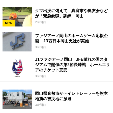
クマ出没に備えて 真庭市や猟友会など
が「緊急銃猟」訓練 岡山
2時間前
NEW
ファジアーノ岡山のホームゲーム応援企
画 JR西日本岡山支社が実施
3時間前
J1ファジアーノ岡山 JFE晴れの国スタ
ジアムで開催の第2節長崎戦 ホームエリ
アのチケット完売
3時間前
岡山県倉敷市がトイレトレーラーを熊本
地震の被災地に派遣
3時間前