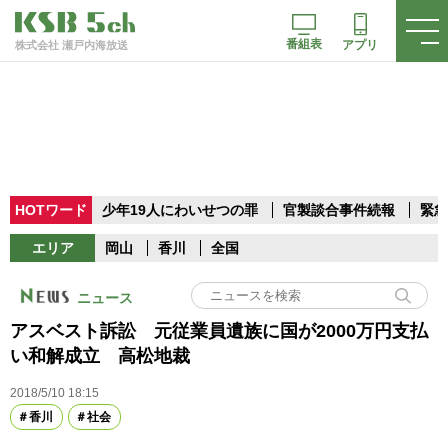
番組表
アプリ
株式会社 瀬戸内海放送
HOTワード
少年19人にわいせつの罪
官製談合事件続報
緊急
エリア
岡山
香川
全国
ニュース
アスベスト訴訟 元従業員遺族に国が2000万円支払
い和解成立 高松地裁
2018/5/10 18:15
香川
社会