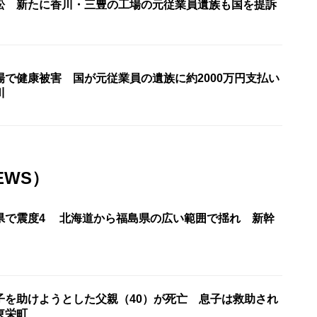
訟 新たに香川・三豊の工場の元従業員遺族も国を提訴
場で健康被害 国が元従業員の遺族に約2000万円支払い
川
EWS）
県で震度4 北海道から福島県の広い範囲で揺れ 新幹
子を助けようとした父親（40）が死亡 息子は救助され
東栄町