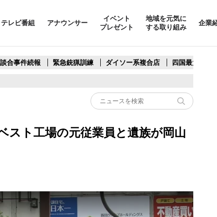
イベント
地域を元気に
テレビ番組
アナウンサー
企業
プレゼント
する取り組み
製談合事件続報
緊急銃猟訓練
ダイソー系複合店
四国最大スリ
ベスト工場の元従業員と遺族が岡山