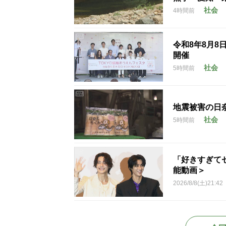
社会
4時間前
令和8年8月8
開催
社会
5時間前
地震被害の日
社会
5時間前
「好きすぎて
能動画＞
2026/8/8(土)21:42