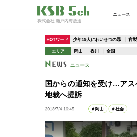
ニュース
株式会社 瀬戸内海放送
HOTワード
少年19人にわいせつの罪
官
エリア
岡山
香川
全国
ニュース
国からの通知を受け…アス
地裁へ提訴
2018/7/4 16:45
岡山
社会