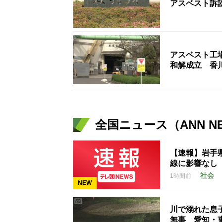
アスベスト訴
アスベスト工
和解成立 香
全国ニュース（ANN N
【速報】岩手
線に影響なし
社会
1時間前
NEW
川で溺れた息
無事 愛知・