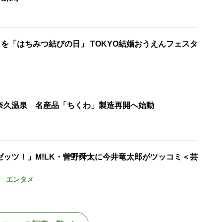
日を「はちみつ結びの日」 TOKYO結婚おうえんフェスタ
奈久温泉 名産品「ちくわ」製造再開へ始動
ゼッツ！」M!LK・曽野舜太に今井竜太郎がツッコミ＜芸
エンタメ