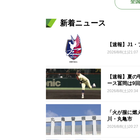
全
新着ニュース
【速報】J1
2026/8/8(土)21:07
【速報】夏の甲
ース冨岡は9回
2026/8/8(土)20:34
「火が服に燃
川・丸亀市
2026/8/8(土)20:27