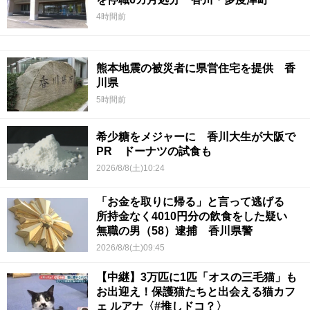
4時間前
熊本地震の被災者に県営住宅を提供 香
川県
5時間前
希少糖をメジャーに 香川大生が大阪で
PR ドーナツの試食も
2026/8/8(土)10:24
「お金を取りに帰る」と言って逃げる
所持金なく4010円分の飲食をした疑い
無職の男（58）逮捕 香川県警
2026/8/8(土)09:45
【中継】3万匹に1匹「オスの三毛猫」も
お出迎え！保護猫たちと出会える猫カフ
ェ ルアナ〈#推しドコ？〉