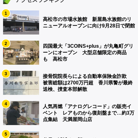
1
高松市の市場水族館 新屋島水族館のリ
ニューアルオープンに向け9月28日で閉館
2
四国最大「3COINS+plus」が丸亀町グリ
ーンにオープン 大型店舗限定の商品
も 高松市
3
接骨院院長らによる自動車保険金詐欺
被害総額は2700万円超 香川県警が最終
送検、捜査本部解散
4
人気再燃「アナログレコード」の販売イ
ベント レアものから復刻盤まで…約3万
点集結 天満屋岡山店
5