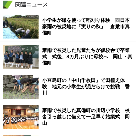
関連ニュース
小学生が鎌を使って稲刈り体験 西日本
豪雨の被災地に「実りの秋」 倉敷市真
備町
豪雨で被災した児童たちが仮校舎で卒業
式 式後、8カ月ぶりに母校へ 岡山・真
備町
小豆島町の「中山千枚田」で田植え体
験 地元の小学生が泥だらけで挑戦 香
川
豪雨で被災した真備町の川辺小学校 校
舎引っ越しに備えて一足早く始業式 岡
山