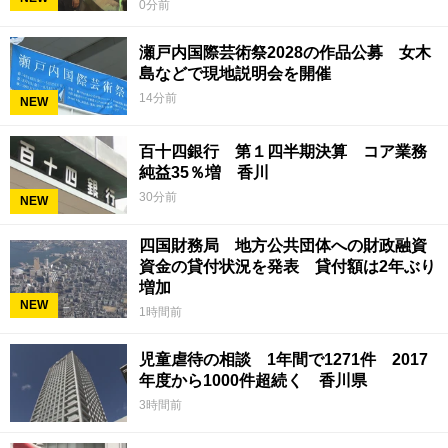
0分前
瀬戸内国際芸術祭2028の作品公募 女木
島などで現地説明会を開催
14分前
NEW
百十四銀行 第１四半期決算 コア業務
純益35％増 香川
30分前
NEW
四国財務局 地方公共団体への財政融資
資金の貸付状況を発表 貸付額は2年ぶり
増加
NEW
1時間前
児童虐待の相談 1年間で1271件 2017
年度から1000件超続く 香川県
3時間前