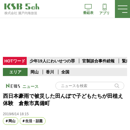
番組表
アプリ
株式会社 瀬戸内海放送
HOTワード
少年19人にわいせつの罪
官製談合事件続報
緊急
エリア
岡山
香川
全国
ニュース
西日本豪雨で被災した田んぼで子どもたちが田植え
体験 倉敷市真備町
2019/6/14 18:15
岡山
生活・話題