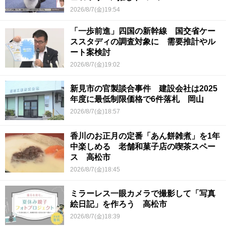
2026/8/7(金)19:54
「一歩前進」四国の新幹線 国交省ケー
ススタディの調査対象に 需要推計やル
ート案検討
2026/8/7(金)19:02
新見市の官製談合事件 建設会社は2025
年度に最低制限価格で6件落札 岡山
2026/8/7(金)18:57
香川のお正月の定番「あん餅雑煮」を1年
中楽しめる 老舗和菓子店の喫茶スペー
ス 高松市
2026/8/7(金)18:45
ミラーレス一眼カメラで撮影して「写真
絵日記」を作ろう 高松市
2026/8/7(金)18:39