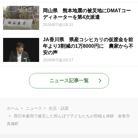
岡山県 熊本地震の被災地にDMATコー
ディネーターを第4次派遣
2026/8/7(金)18:31
JA香川県 県産コシヒカリの仮渡金を前
年より3割減の1万8000円に 農家から不
安の声
2026/8/7(金)18:27
ニュース記事一覧
ホーム
ニュース
生活・話題
西日本豪雨で被災した田んぼで子どもたちが田植え体験 倉敷市
真備町