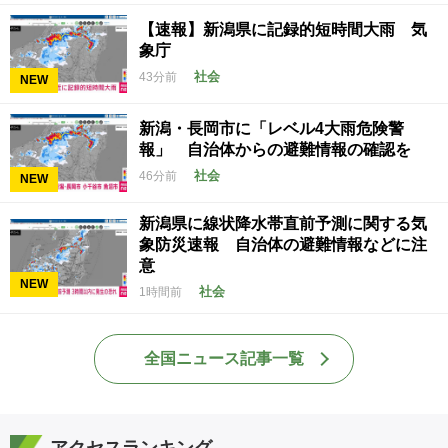
【速報】新潟県に記録的短時間大雨 気
象庁
社会
43分前
NEW
新潟・長岡市に「レベル4大雨危険警
報」 自治体からの避難情報の確認を
社会
46分前
NEW
新潟県に線状降水帯直前予測に関する気
象防災速報 自治体の避難情報などに注
意
NEW
社会
1時間前
全国ニュース記事一覧
アクセスランキング