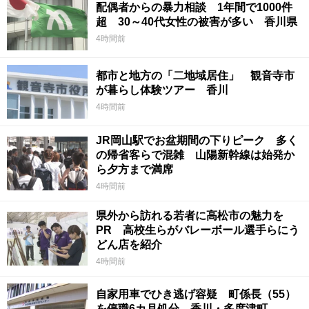
配偶者からの暴力相談 1年間で1000件
超 30～40代女性の被害が多い 香川県
4時間前
都市と地方の「二地域居住」 観音寺市
が暮らし体験ツアー 香川
4時間前
JR岡山駅でお盆期間の下りピーク 多く
の帰省客らで混雑 山陽新幹線は始発か
ら夕方まで満席
4時間前
県外から訪れる若者に高松市の魅力を
PR 高校生らがバレーボール選手らにう
どん店を紹介
4時間前
自家用車でひき逃げ容疑 町係長（55）
を停職6カ月処分 香川・多度津町