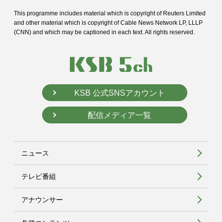
This programme includes material which is copyright of Reuters Limited
and
other material which is copyright of Cable News Network LP, LLLP
(CNN) and
which may be captioned in each text. All rights reserved.
KSB 公式SNSアカウント
配信メディア一覧
ニュース
テレビ番組
アナウンサー