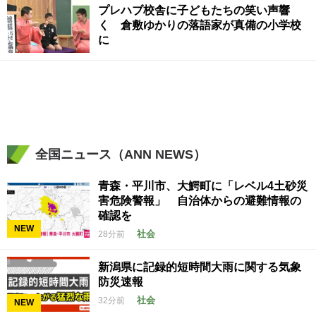
プレハブ校舎に子どもたちの笑い声響
く 倉敷ゆかりの落語家が真備の小学校
に
全国ニュース（ANN NEWS）
青森・平川市、大鰐町に「レベル4土砂災
害危険警報」 自治体からの避難情報の
確認を
NEW
社会
28分前
新潟県に記録的短時間大雨に関する気象
防災速報
社会
32分前
NEW