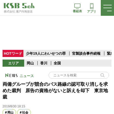
番組表
アプリ
株式会社 瀬戸内海放送
HOTワード
少年19人にわいせつの罪
官製談合事件続報
緊急
エリア
岡山
香川
全国
ニュース
両備グループが競合のバス路線の認可取り消しを求
めた裁判 原告の資格がないと訴えを却下 東京地
裁
2019/8/30 18:15
岡山
社会