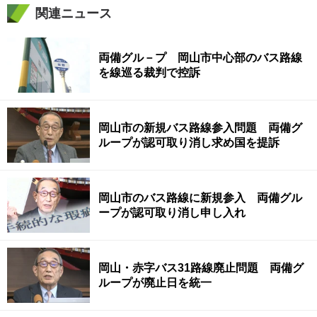
関連ニュース
両備グル－プ 岡山市中心部のバス路線
を線巡る裁判で控訴
岡山市の新規バス路線参入問題 両備グ
ループが認可取り消し求め国を提訴
岡山市のバス路線に新規参入 両備グル
ープが認可取り消し申し入れ
岡山・赤字バス31路線廃止問題 両備グ
ループが廃止日を統一