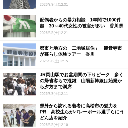
2026/8/8(土)12:31
配偶者からの暴力相談 1年間で1000件
超 30～40代女性の被害が多い 香川県
2026/8/8(土)12:21
都市と地方の「二地域居住」 観音寺市
が暮らし体験ツアー 香川
2026/8/8(土)12:15
JR岡山駅でお盆期間の下りピーク 多く
の帰省客らで混雑 山陽新幹線は始発か
ら夕方まで満席
2026/8/8(土)12:11
県外から訪れる若者に高松市の魅力を
PR 高校生らがバレーボール選手らにう
どん店を紹介
2026/8/8(土)12:10