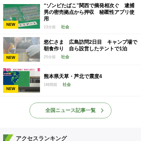
“ゾンビたばこ”関西で摘発相次ぐ 逮捕
男の密売拠点から押収 秘匿性アプリ使
用
NEW
社会
23分前
悠仁さま 広島訪問2日目 キャンプ場で
朝食作り 自ら設営したテントで1泊
社会
25分前
NEW
熊本県天草・芦北で震度4
社会
1時間前
NEW
全国ニュース記事一覧
アクセスランキング