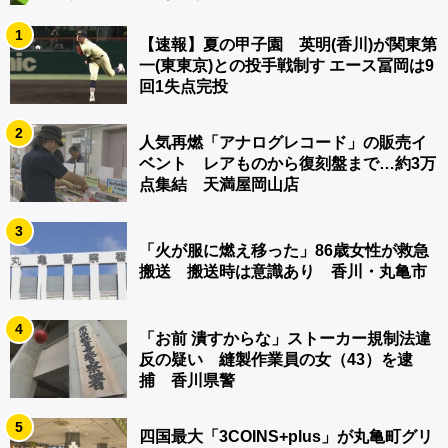
1
【速報】夏の甲子園 英明(香川)が関東第
一(東東京)との投手戦制す エース冨岡は9
回1失点完投
2
人気再燃「アナログレコード」の販売イ
ベント レアものから復刻盤まで…約3万
点集結 天満屋岡山店
3
「火が服に燃え移った」86歳女性が救急
搬送 搬送時は意識あり 香川・丸亀市
4
「お前 潰すからな」ストーカー規制法違
反の疑い 縫製作業員の女（43）を逮
捕 香川県警
5
四国最大「3COINS+plus」が丸亀町グリ