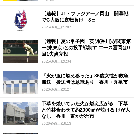
【速報】J1・ファジアーノ岡山 開幕戦
でC大阪に逆転負け 8日
2026/8/8(土)21:07
【速報】夏の甲子園 英明(香川)が関東第
一(東東京)との投手戦制す エース冨岡は9
回1失点完投
2026/8/8(土)20:34
「火が服に燃え移った」86歳女性が救急
搬送 搬送時は意識あり 香川・丸亀市
2026/8/8(土)20:27
下草を焼いていた火が燃え広がる 下草
と竹林合わせて約2000㎡が焼ける けが人
なし 香川・東かがわ市
2026/8/8(土)19:13