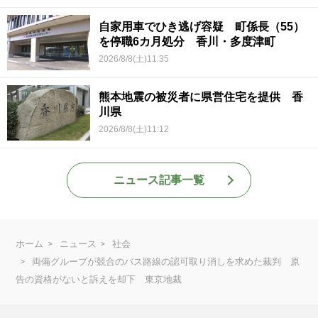
自家用車でひき逃げ容疑 町係長（55）
を停職6カ月処分 香川・多度津町
2026/8/8(土)11:35
熊本地震の被災者に県営住宅を提供 香
川県
2026/8/8(土)11:12
ニュース記事一覧
ホーム
ニュース
社会
両備グループが競合のバス路線の認可取り消しを求めた裁判 原
告の資格がないと訴えを却下 東京地裁