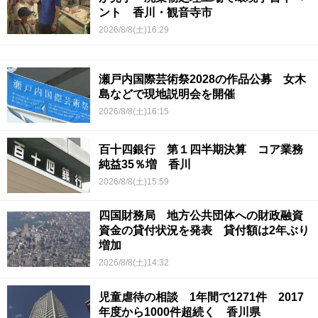
ント 香川・観音寺市
2026/8/8(土)16:29
瀬戸内国際芸術祭2028の作品公募 女木
島などで現地説明会を開催
2026/8/8(土)16:15
百十四銀行 第１四半期決算 コア業務
純益35％増 香川
2026/8/8(土)15:59
四国財務局 地方公共団体への財政融資
資金の貸付状況を発表 貸付額は2年ぶり
増加
2026/8/8(土)14:32
児童虐待の相談 1年間で1271件 2017
年度から1000件超続く 香川県