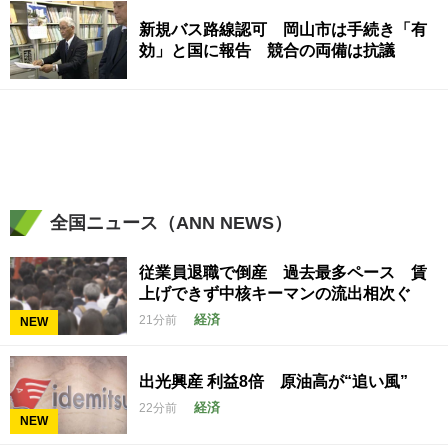
新規バス路線認可 岡山市は手続き「有
効」と国に報告 競合の両備は抗議
全国ニュース（ANN NEWS）
従業員退職で倒産 過去最多ペース 賃
上げできず中核キーマンの流出相次ぐ
経済
21分前
NEW
出光興産 利益8倍 原油高が“追い風”
経済
22分前
NEW