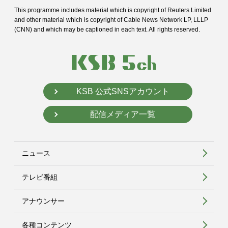
This programme includes material which is copyright of Reuters Limited
and
other material which is copyright of Cable News Network LP, LLLP
(CNN) and
which may be captioned in each text. All rights reserved.
KSB 公式SNSアカウント
配信メディア一覧
ニュース
テレビ番組
アナウンサー
各種コンテンツ