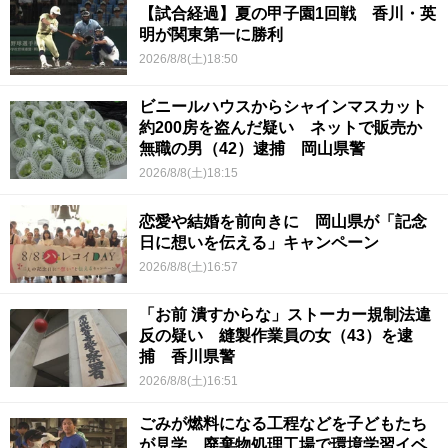
【試合経過】夏の甲子園1回戦 香川・英
明が関東第一に勝利
2026/8/8(土)18:50
ビニールハウスからシャインマスカット
約200房を盗んだ疑い ネットで販売か
無職の男（42）逮捕 岡山県警
2026/8/8(土)18:15
恋愛や結婚を前向きに 岡山県が「記念
日に想いを伝える」キャンペーン
2026/8/8(土)16:57
「お前 潰すからな」ストーカー規制法違
反の疑い 縫製作業員の女（43）を逮
捕 香川県警
2026/8/8(土)16:51
ごみが燃料になる工程などを子どもたち
が見学 廃棄物処理工場で環境学習イベ