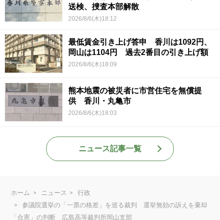
送検、捜査本部解散
2026/8/6(木)18:12
最低賃金引き上げ答申 香川は1092円、
岡山は1104円 過去2番目の引き上げ額
2026/8/6(木)18:09
熊本地震の被災者に市営住宅を無償提
供 香川・丸亀市
2026/8/6(木)18:03
ニュース記事一覧
ホーム
ニュース
行政
参議院選挙の「一票の格差」を巡る裁判 選挙無効の訴えを棄却
「合憲」の判断 広島高等裁判所岡山支部