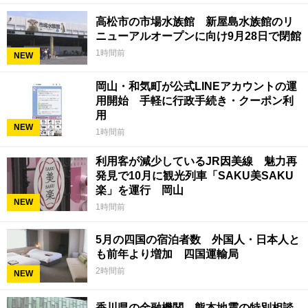
高松市の市場水族館 新屋島水族館のリ
ニューアルオープンに向け9月28日で閉館
1時間前
NEW
岡山・和気町が公式LINEアカウントの運
用開始 手軽に行政手続き・クーポン利
用
NEW
1時間前
利用客が減少しているJR因美線 魅力再
発見で10月に観光列車「SAKU美SAKU
楽」を運行 岡山
NEW
1時間前
5月の四国の宿泊者数 外国人・日本人と
も前年より増加 四国運輸局
2時間前
NEW
香川県の金融機関 熊本地震の特別相談