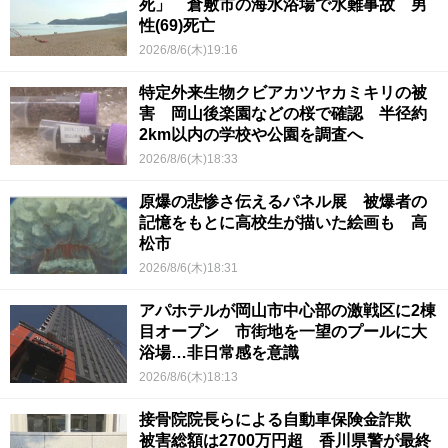
死」 倉敷市の海水浴場で水難事故 男
性(69)死亡
2026/8/6(木)19:16
特定外来生物クビアカツヤカミキリの被
害 岡山後楽園などの桜で確認 半径約
2km以内の学校や公園を調査へ
2026/8/6(木)18:33
原爆の悲惨さ伝えるパネル展 被爆者の
記憶をもとに高校生が描いた絵画も 高
松市
2026/8/6(木)18:31
アパホテルが岡山市中心部の激戦区に2棟
目オープン 市街地を一望のプールに大
浴場…非日常感を意識
2026/8/6(木)18:13
接骨院院長らによる自動車保険金詐欺
被害総額は2700万円超 香川県警が最終