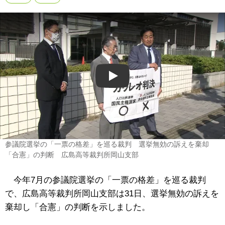
Play
参議院選挙の「一票の格差」を巡る裁判 選挙無効の訴えを棄却
「合憲」の判断 広島高等裁判所岡山支部
今年7月の参議院選挙の「一票の格差」を巡る裁判
で、広島高等裁判所岡山支部は31日、選挙無効の訴えを
棄却し「合憲」の判断を示しました。