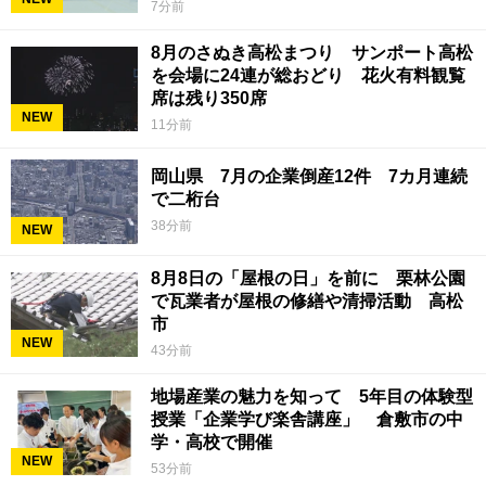
7分前
8月のさぬき高松まつり サンポート高松
を会場に24連が総おどり 花火有料観覧
席は残り350席
NEW
11分前
岡山県 7月の企業倒産12件 7カ月連続
で二桁台
38分前
NEW
8月8日の「屋根の日」を前に 栗林公園
で瓦業者が屋根の修繕や清掃活動 高松
市
NEW
43分前
地場産業の魅力を知って 5年目の体験型
授業「企業学び楽舎講座」 倉敷市の中
学・高校で開催
NEW
53分前