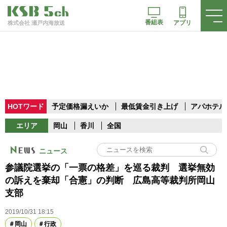
番組表
アプリ
株式会社 瀬戸内海放送
HOTワード
予定価格漏えいか
最低賃金引き上げ
アパホテル
エリア
岡山
香川
全国
ニュース
参議院選挙の「一票の格差」を巡る裁判 選挙無効
の訴えを棄却「合憲」の判断 広島高等裁判所岡山
支部
2019/10/31 18:15
岡山
行政