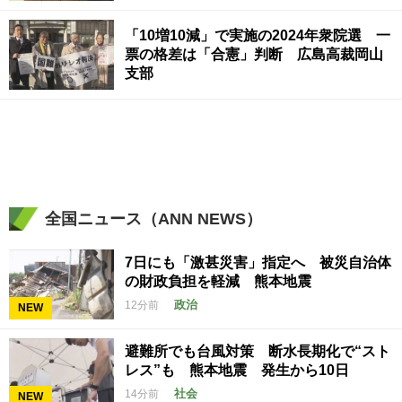
「10増10減」で実施の2024年衆院選 一
票の格差は「合憲」判断 広島高裁岡山
支部
全国ニュース（ANN NEWS）
7日にも「激甚災害」指定へ 被災自治体
の財政負担を軽減 熊本地震
政治
12分前
NEW
避難所でも台風対策 断水長期化で“スト
レス”も 熊本地震 発生から10日
社会
14分前
NEW