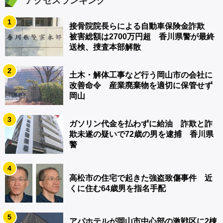
アクセスランキング
1
接骨院院長らによる自動車保険金詐欺
被害総額は2700万円超 香川県警が最終
送検、捜査本部解散
2
土木・解体工事など行う岡山市の会社に
改善命令 産業廃棄物を適切に保管せず
岡山
3
ガソリン代金を払わずに給油 詐欺と詐
欺未遂の疑いで72歳の男を逮捕 香川県
警
4
高松市の住宅で起きた強盗致傷事件 近
くに住む64歳男を指名手配
5
アパホテルが岡山市中心部の激戦区に2棟