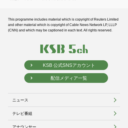
This programme includes material which is copyright of Reuters Limited
and
other material which is copyright of Cable News Network LP, LLLP
(CNN) and
which may be captioned in each text. All rights reserved.
KSB 公式SNSアカウント
配信メディア一覧
ニュース
テレビ番組
アナウンサー