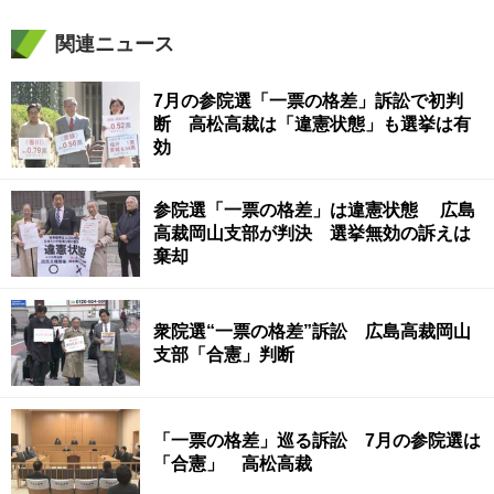
関連ニュース
7月の参院選「一票の格差」訴訟で初判
断 高松高裁は「違憲状態」も選挙は有
効
参院選「一票の格差」は違憲状態 広島
高裁岡山支部が判決 選挙無効の訴えは
棄却
衆院選“一票の格差”訴訟 広島高裁岡山
支部「合憲」判断
「一票の格差」巡る訴訟 7月の参院選は
「合憲」 高松高裁