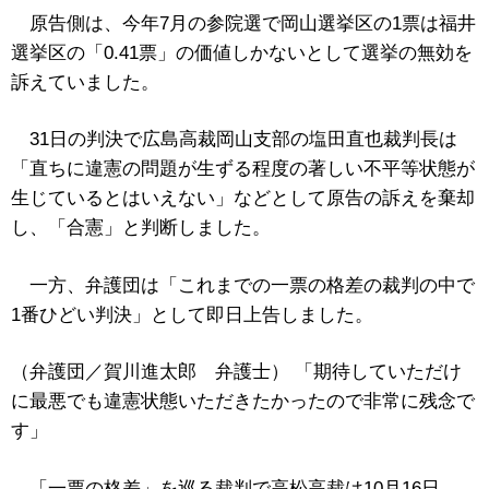
原告側は、今年7月の参院選で岡山選挙区の1票は福井
選挙区の「0.41票」の価値しかないとして選挙の無効を
訴えていました。
31日の判決で広島高裁岡山支部の塩田直也裁判長は
「直ちに違憲の問題が生ずる程度の著しい不平等状態が
生じているとはいえない」などとして原告の訴えを棄却
し、「合憲」と判断しました。
一方、弁護団は「これまでの一票の格差の裁判の中で
1番ひどい判決」として即日上告しました。
（弁護団／賀川進太郎 弁護士） 「期待していただけ
に最悪でも違憲状態いただきたかったので非常に残念で
す」
「一票の格差」を巡る裁判で高松高裁は10月16日、