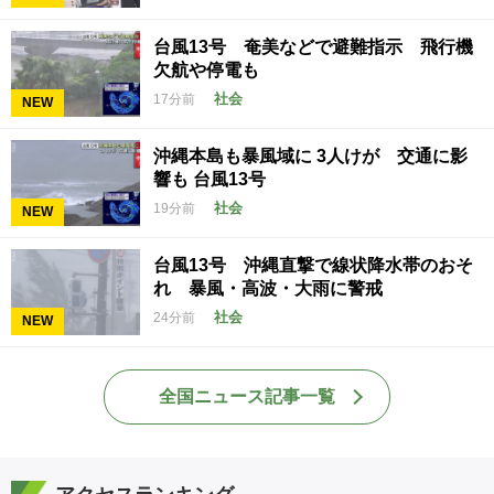
台風13号 奄美などで避難指示 飛行機
欠航や停電も
社会
17分前
NEW
沖縄本島も暴風域に 3人けが 交通に影
響も 台風13号
社会
19分前
NEW
台風13号 沖縄直撃で線状降水帯のおそ
れ 暴風・高波・大雨に警戒
社会
24分前
NEW
全国ニュース記事一覧