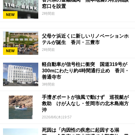
窓口を設置
2時間前
NEW
父母ケ浜近くに新しいリノベーションホ
テルが誕生 香川・三豊市
2時間前
NEW
軽自動車が信号柱に衝突 国道319号が
300mにわたり約4時間通行止め 香川・
善通寺市
3時間前
手漕ぎボートが強風で動けず 巡視艇が
救助 けが人なし・笠岡市の北木島南方
沖
2026/8/6(木)19:57
死因は「内因性の疾患に起因する溺