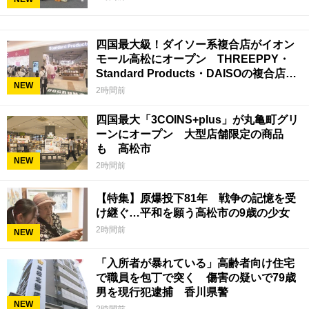
四国最大級！ダイソー系複合店がイオン
モール高松にオープン THREEPPY・
Standard Products・DAISOの複合店は
NEW
香川県初
2時間前
四国最大「3COINS+plus」が丸亀町グリ
ーンにオープン 大型店舗限定の商品
も 高松市
NEW
2時間前
【特集】原爆投下81年 戦争の記憶を受
け継ぐ…平和を願う高松市の9歳の少女
2時間前
NEW
「入所者が暴れている」高齢者向け住宅
で職員を包丁で突く 傷害の疑いで79歳
男を現行犯逮捕 香川県警
NEW
2時間前