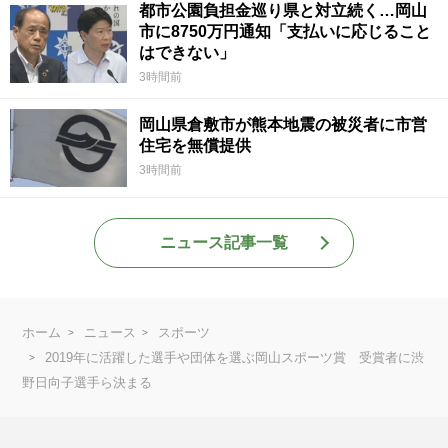
都市公園負担金巡り県と対立続く…岡山
市に8750万円通知「支払いに応じること
はできない」
3時間前
岡山県倉敷市が熊本地震の被災者に市営
住宅を無償提供
3時間前
ニュース記事一覧
ホーム
ニュース
スポーツ
2019年に活躍した選手や団体を選ぶ岡山スポーツ賞 受賞者に渋
野日向子選手ら決まる