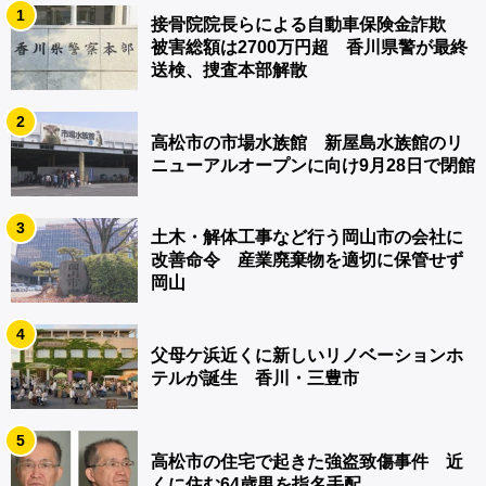
1
接骨院院長らによる自動車保険金詐欺
被害総額は2700万円超 香川県警が最終
送検、捜査本部解散
2
高松市の市場水族館 新屋島水族館のリ
ニューアルオープンに向け9月28日で閉館
3
土木・解体工事など行う岡山市の会社に
改善命令 産業廃棄物を適切に保管せず
岡山
4
父母ケ浜近くに新しいリノベーションホ
テルが誕生 香川・三豊市
5
高松市の住宅で起きた強盗致傷事件 近
くに住む64歳男を指名手配