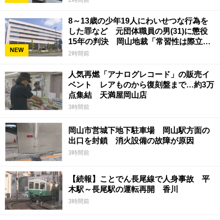
8～13歳の少年19人にわいせつな行為を
した罪など 元団体職員の男(31)に懲役
15年の判決 岡山地裁「常習性は際立っ
NEW
ていて被害結果も非常に重い」
2時間前
人気再燃「アナログレコード」の販売イ
ベント レアものから復刻盤まで…約3万
点集結 天満屋岡山店
3時間前
岡山市営城下地下駐車場 岡山駅方面の
出口を封鎖 消火設備の故障が原因
3時間前
【続報】ことでん長尾線で人身事故 平
木駅～長尾駅の運転再開 香川
3時間前