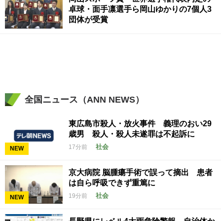
卓球・面手凛選手ら岡山ゆかりの7個人3
団体が受賞
全国ニュース（ANN NEWS）
東広島市殺人・放火事件 義理のおい29
歳男 殺人・殺人未遂罪は不起訴に
社会
17分前
NEW
京大病院 脳腫瘍手術で誤って摘出 患者
は自ら呼吸できず重篤に
社会
19分前
NEW