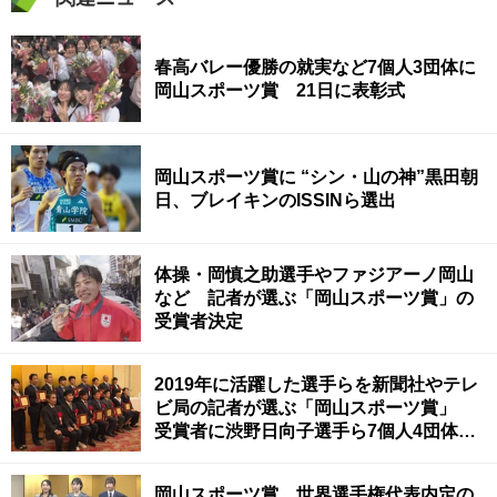
春高バレー優勝の就実など7個人3団体に
岡山スポーツ賞 21日に表彰式
岡山スポーツ賞に “シン・山の神”黒田朝
日、ブレイキンのISSINら選出
体操・岡慎之助選手やファジアーノ岡山
など 記者が選ぶ「岡山スポーツ賞」の
受賞者決定
2019年に活躍した選手らを新聞社やテレ
ビ局の記者が選ぶ「岡山スポーツ賞」
受賞者に渋野日向子選手ら7個人4団体決
まる
岡山スポーツ賞 世界選手権代表内定の