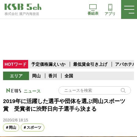
番組表
アプリ
株式会社 瀬戸内海放送
HOTワード
予定価格漏えいか
最低賃金引き上げ
アパホテル
エリア
岡山
香川
全国
ニュース
2019年に活躍した選手や団体を選ぶ岡山スポーツ
賞 受賞者に渋野日向子選手ら決まる
2020/2/6 18:15
岡山
スポーツ