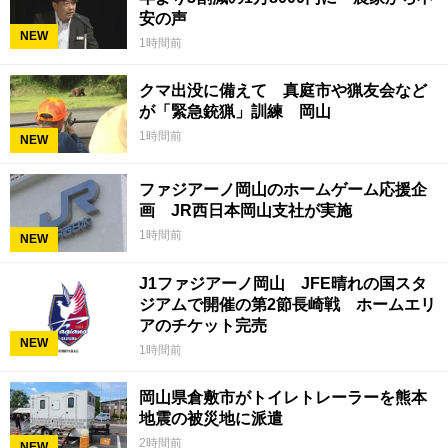
安の声
NEW
1時間前
クマ出没に備えて 真庭市や猟友会など
が「緊急銃猟」訓練 岡山
1時間前
NEW
ファジアーノ岡山のホームゲーム応援企
画 JR西日本岡山支社が実施
1時間前
NEW
J1ファジアーノ岡山 JFE晴れの国スタ
ジアムで開催の第2節長崎戦 ホームエリ
アのチケット完売
NEW
1時間前
岡山県倉敷市がトイレトレーラーを熊本
地震の被災地に派遣
2時間前
NEW