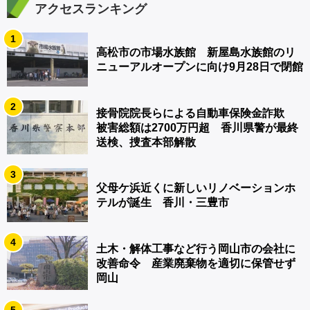
アクセスランキング
1
高松市の市場水族館 新屋島水族館のリ
ニューアルオープンに向け9月28日で閉館
2
接骨院院長らによる自動車保険金詐欺
被害総額は2700万円超 香川県警が最終
送検、捜査本部解散
3
父母ケ浜近くに新しいリノベーションホ
テルが誕生 香川・三豊市
4
土木・解体工事など行う岡山市の会社に
改善命令 産業廃棄物を適切に保管せず
岡山