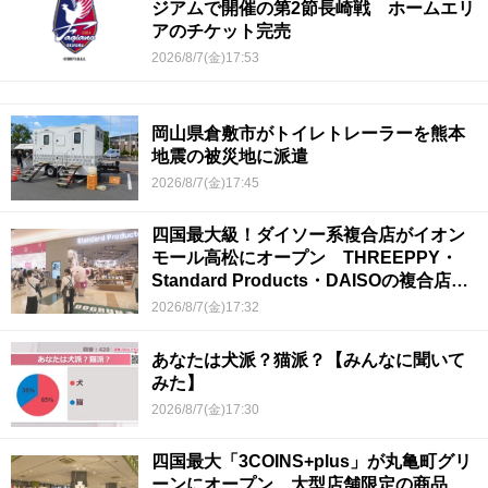
ジアムで開催の第2節長崎戦 ホームエリ
アのチケット完売
2026/8/7(金)17:53
岡山県倉敷市がトイレトレーラーを熊本
地震の被災地に派遣
2026/8/7(金)17:45
四国最大級！ダイソー系複合店がイオン
モール高松にオープン THREEPPY・
Standard Products・DAISOの複合店は
香川県初
2026/8/7(金)17:32
あなたは犬派？猫派？【みんなに聞いて
みた】
2026/8/7(金)17:30
四国最大「3COINS+plus」が丸亀町グリ
ーンにオープン 大型店舗限定の商品