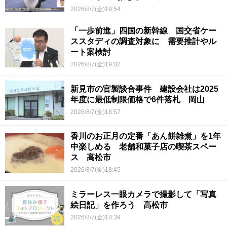
2026/8/7(金)19:54
「一歩前進」四国の新幹線 国交省ケー
ススタディの調査対象に 需要推計やル
ート案検討
2026/8/7(金)19:02
新見市の官製談合事件 建設会社は2025
年度に最低制限価格で6件落札 岡山
2026/8/7(金)18:57
香川のお正月の定番「あん餅雑煮」を1年
中楽しめる 老舗和菓子店の喫茶スペー
ス 高松市
2026/8/7(金)18:45
ミラーレス一眼カメラで撮影して「写真
絵日記」を作ろう 高松市
2026/8/7(金)18:39