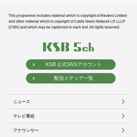
This programme includes material which is copyright of Reuters Limited
and
other material which is copyright of Cable News Network LP, LLLP
(CNN) and
which may be captioned in each text. All rights reserved.
KSB 公式SNSアカウント
配信メディア一覧
ニュース
テレビ番組
アナウンサー