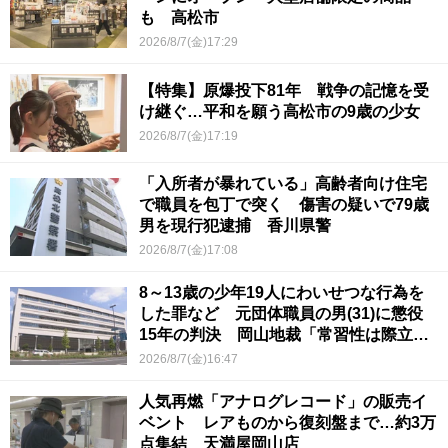
も 高松市
2026/8/7(金)17:29
【特集】原爆投下81年 戦争の記憶を受
け継ぐ…平和を願う高松市の9歳の少女
2026/8/7(金)17:19
「入所者が暴れている」高齢者向け住宅
で職員を包丁で突く 傷害の疑いで79歳
男を現行犯逮捕 香川県警
2026/8/7(金)17:08
8～13歳の少年19人にわいせつな行為を
した罪など 元団体職員の男(31)に懲役
15年の判決 岡山地裁「常習性は際立っ
ていて被害結果も非常に重い」
2026/8/7(金)16:47
人気再燃「アナログレコード」の販売イ
ベント レアものから復刻盤まで…約3万
点集結 天満屋岡山店