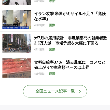
政治
4時間前
イラン攻撃 米国がミサイル不足？「危険
な水準」
国際
4時間前
米7月の雇用統計 非農業部門の就業者数
2.3万人減 市場予想を大幅に下回る
国際
4時間前
食料自給率37％ 過去最低に コメなど
値上がりで生産額ベースは上昇
経済
4時間前
全国ニュース記事一覧