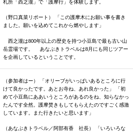
札所「西之瀧」で「護摩行」を体験します。
（野口真菜リポート） 「この護摩木にお願い事を書き
ました。願いを込めてこれから燃やします」
西之瀧は800年以上の歴史を持つ小豆島で最も古い山
岳霊場です。 あなぶきトラベルは8月にも同じツアー
を企画しているということです。
（参加者はー） 「オリーブがいっぱいあるところに行
けて良かったです。あとお寺ね、あれ良かった」 「初
めて小豆島にああいうところがあるのをね、知らなかっ
たんです全然。護摩焚きもしてもらえたのですごく感激
しています。また行きたいと思います」
（あなぶきトラベル／阿部有香 社長） 「いろいろな