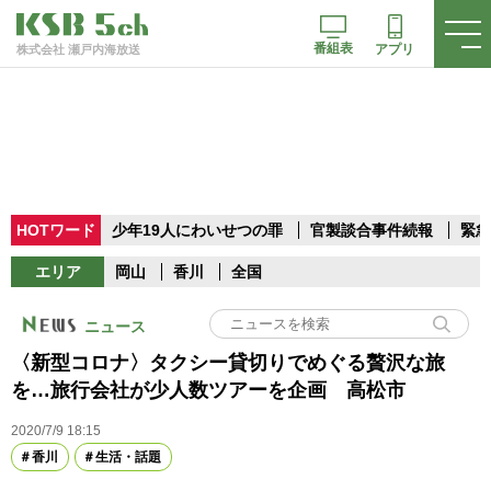
番組表
アプリ
株式会社 瀬戸内海放送
HOTワード
少年19人にわいせつの罪
官製談合事件続報
緊急
エリア
岡山
香川
全国
ニュース
〈新型コロナ〉タクシー貸切りでめぐる贅沢な旅
を…旅行会社が少人数ツアーを企画 高松市
2020/7/9 18:15
香川
生活・話題