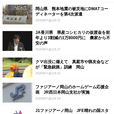
岡山県 熊本地震の被災地にDMATコー
ディネーターを第4次派遣
2026/8/7(金)18:31
JA香川県 県産コシヒカリの仮渡金を前
年より3割減の1万8000円に 農家から不
安の声
2026/8/7(金)18:27
クマ出没に備えて 真庭市や猟友会など
が「緊急銃猟」訓練 岡山
2026/8/7(金)18:23
ファジアーノ岡山のホームゲーム応援企
画 JR西日本岡山支社が実施
2026/8/7(金)18:14
J1ファジアーノ岡山 JFE晴れの国スタ