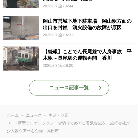
2026/8/7(金)16:44
岡山市営城下地下駐車場 岡山駅方面の
出口を封鎖 消火設備の故障が原因
2026/8/7(金)16:31
【続報】ことでん長尾線で人身事故 平
木駅～長尾駅の運転再開 香川
2026/8/7(金)16:20
ニュース記事一覧
ホーム
ニュース
生活・話題
〈新型コロナ〉タクシー貸切りでめぐる贅沢な旅を…旅行会社が
少人数ツアーを企画 高松市