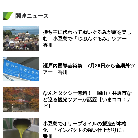
関連ニュース
持ち主に代わってぬいぐるみが旅を楽し
む 小豆島で「じぶんぐるみ」ツアー
香川
瀬戸内国際芸術祭 7月26日から会期外ツ
アー 香川
なんとタクシー無料！ 岡山・井原市な
ど巡る観光ツアーが話題【いまココ！ナ
ビ】
小豆島でオリーブオイルの製造が本格
化 「インパクトの強い仕上がりに」
香川