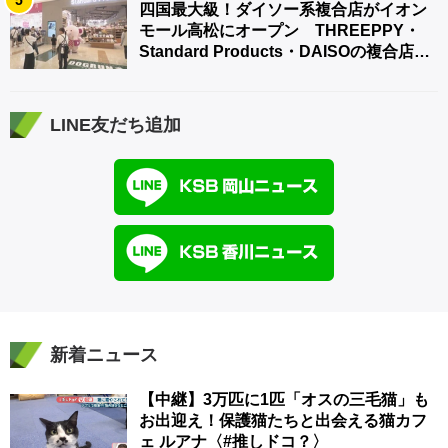
5
四国最大級！ダイソー系複合店がイオン
モール高松にオープン THREEPPY・
Standard Products・DAISOの複合店は
香川県初
LINE友だち追加
新着ニュース
【中継】3万匹に1匹「オスの三毛猫」も
お出迎え！保護猫たちと出会える猫カフ
ェ ルアナ〈#推しドコ？〉