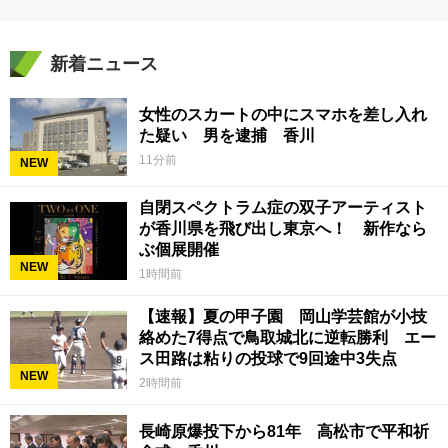
新着ニュース
女性のスカートの中にスマホを差し入れ
た疑い 男を逮捕 香川
11分前
NEW
自閉スペクトラム症の双子アーティスト
が香川県を飛び出し東京へ！ 新作なら
ぶ個展開催
NEW
1時間前
【速報】夏の甲子園 岡山学芸館が小技
絡めた7得点で鳥取城北に逆転勝利 エー
ス田路は粘りの投球で9回途中3失点
NEW
2時間前
長崎原爆投下から81年 高松市で平和祈