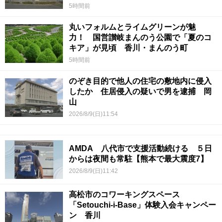
5時間前
丸いフォルムとライムグリーンが魅
力！ 国営讃岐まんのう公園で「夏のコ
キア」が見頃 香川・まんのう町
5時間前
のぞき目的で他人の住宅の敷地内に侵入
したか 住居侵入の疑いで男を逮捕 岡
山
2026/8/9(日)11:54
AMDA 八代市で支援活動続ける ５日
からは夜間も常駐【熊本で最大震度7】
2026/8/9(日)11:42
高松市のコワーキングスペース
「Setouchi-i-Base」体験入会キャンペー
ン 香川