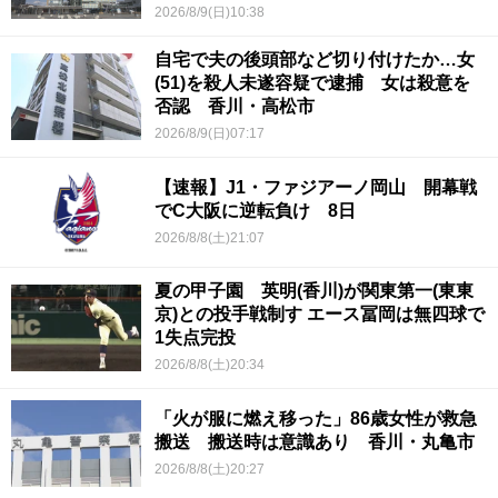
2026/8/9(日)10:38
自宅で夫の後頭部など切り付けたか…女
(51)を殺人未遂容疑で逮捕 女は殺意を
否認 香川・高松市
2026/8/9(日)07:17
【速報】J1・ファジアーノ岡山 開幕戦
でC大阪に逆転負け 8日
2026/8/8(土)21:07
夏の甲子園 英明(香川)が関東第一(東東
京)との投手戦制す エース冨岡は無四球で
1失点完投
2026/8/8(土)20:34
「火が服に燃え移った」86歳女性が救急
搬送 搬送時は意識あり 香川・丸亀市
2026/8/8(土)20:27