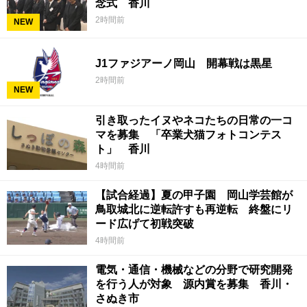
念式 香川
2時間前
NEW
J1ファジアーノ岡山 開幕戦は黒星
2時間前
NEW
引き取ったイヌやネコたちの日常の一コ
マを募集 「卒業犬猫フォトコンテス
ト」 香川
4時間前
【試合経過】夏の甲子園 岡山学芸館が
鳥取城北に逆転許すも再逆転 終盤にリ
ード広げて初戦突破
4時間前
電気・通信・機械などの分野で研究開発
を行う人が対象 源内賞を募集 香川・
さぬき市