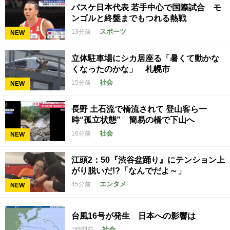
バスケ日本代表 若手中心で国際試合 モ
ンゴルと終盤までもつれる熱戦
スポーツ
13分前
NEW
立体駐車場にシカ居座る「暑くて動かな
くなったのかな」 札幌市
社会
15分前
NEW
長野 土石流で橋流されて 登山客ら一
時“孤立状態” 簡易の橋で下山へ
社会
16分前
NEW
江頭2：50『渋谷盆踊り』にテンション上
がり脱いだ!?「なんでだよ～」
エンタメ
45分前
NEW
台風16号が発生 日本への影響は
社会
1時間前