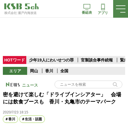
番組表
アプリ
株式会社 瀬戸内海放送
HOTワード
少年19人にわいせつの罪
官製談合事件続報
緊急
エリア
岡山
香川
全国
ニュース
密を避けて楽しむ「ドライブインシアター」 会場
には飲食ブースも 香川・丸亀市のテーマパーク
2020/7/23 18:15
香川
生活・話題