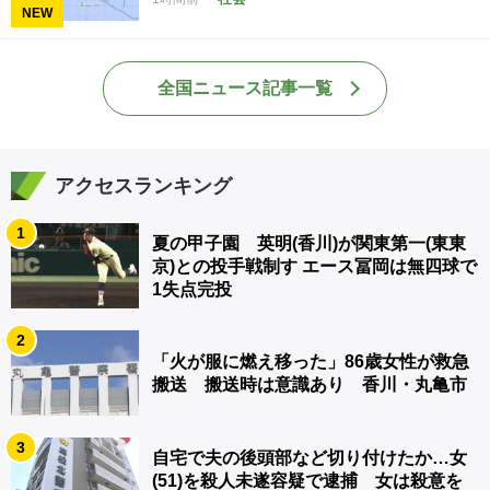
NEW
全国ニュース記事一覧
アクセスランキング
1
夏の甲子園 英明(香川)が関東第一(東東
京)との投手戦制す エース冨岡は無四球で
1失点完投
2
「火が服に燃え移った」86歳女性が救急
搬送 搬送時は意識あり 香川・丸亀市
3
自宅で夫の後頭部など切り付けたか…女
(51)を殺人未遂容疑で逮捕 女は殺意を