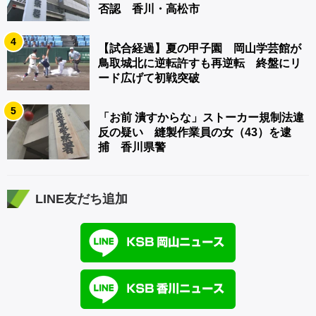
否認 香川・高松市
4
【試合経過】夏の甲子園 岡山学芸館が
鳥取城北に逆転許すも再逆転 終盤にリ
ード広げて初戦突破
5
「お前 潰すからな」ストーカー規制法違
反の疑い 縫製作業員の女（43）を逮
捕 香川県警
LINE友だち追加