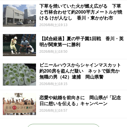
下草を焼いていた火が燃え広がる 下草
と竹林合わせて約2000平方メートルが焼
ける けが人なし 香川・東かがわ市
2026/8/8(土)19:13
【試合経過】夏の甲子園1回戦 香川・英
明が関東第一に勝利
2026/8/8(土)18:50
ビニールハウスからシャインマスカット
約200房を盗んだ疑い ネットで販売か
無職の男（42）逮捕 岡山県警
2026/8/8(土)18:15
恋愛や結婚を前向きに 岡山県が「記念
日に想いを伝える」キャンペーン
2026/8/8(土)16:57