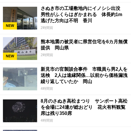
さぬき市の工場敷地内にイノシシ出没
男性がふくらはぎかまれる 体長約1m
逃げた方向は不明 香川
NEW
2時間前
熊本地震の被災者に県営住宅を6カ月無償
提供 岡山県
2時間前
NEW
新見市の官製談合事件 市職員ら男2人を
送検 2人は遠縁関係…以前から価格漏洩
繰り返していたか 岡山
4時間前
8月のさぬき高松まつり サンポート高松
を会場に24連が総おどり 花火有料観覧
席は残り350席
4時間前