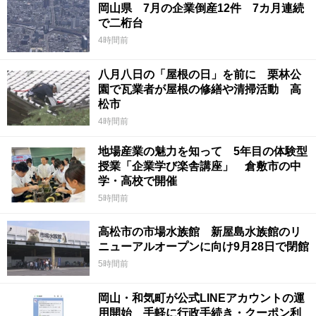
岡山県 7月の企業倒産12件 7カ月連続
で二桁台
4時間前
八月八日の「屋根の日」を前に 栗林公
園で瓦業者が屋根の修繕や清掃活動 高
松市
4時間前
地場産業の魅力を知って 5年目の体験型
授業「企業学び楽舎講座」 倉敷市の中
学・高校で開催
5時間前
高松市の市場水族館 新屋島水族館のリ
ニューアルオープンに向け9月28日で閉館
5時間前
岡山・和気町が公式LINEアカウントの運
用開始 手軽に行政手続き・クーポン利