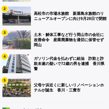
2
高松市の市場水族館 新屋島水族館のリ
ニューアルオープンに向け9月28日で閉館
3
土木・解体工事など行う岡山市の会社に
改善命令 産業廃棄物を適切に保管せず
岡山
4
ガソリン代金を払わずに給油 詐欺と詐
欺未遂の疑いで72歳の男を逮捕 香川県
警
5
父母ケ浜近くに新しいリノベーションホ
テルが誕生 香川・三豊市