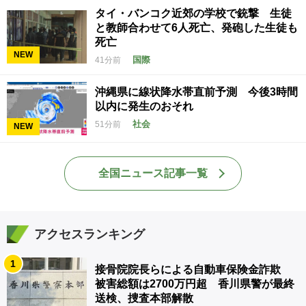
タイ・バンコク近郊の学校で銃撃 生徒
と教師合わせて6人死亡、発砲した生徒も
死亡
NEW
国際
41分前
沖縄県に線状降水帯直前予測 今後3時間
以内に発生のおそれ
社会
51分前
NEW
全国ニュース記事一覧
アクセスランキング
1
接骨院院長らによる自動車保険金詐欺
被害総額は2700万円超 香川県警が最終
送検、捜査本部解散