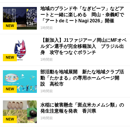
地域のブランド牛「なぎビーフ」などア
ートと一緒に楽しめる 岡山・奈義町で
「アートdeミートNagi 2026」開催
NEW
1時間前
【新加入】J1ファジアーノ岡山にMFオベ
ルダン選手が完全移籍加入 ブラジル出
身 攻守をつなぐボランチ
NEW
1時間前
部活動を地域展開 新たな地域クラブ活
動「たかまる」の専用ホームページ開
設 高松市
NEW
1時間前
水稲に被害懸念「斑点米カメムシ類」の
発生注意報を発表 香川県
1時間前
NEW