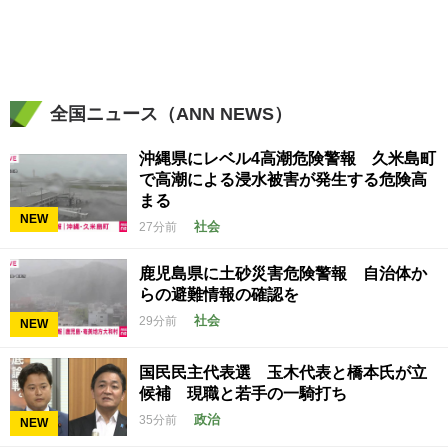
全国ニュース（ANN NEWS）
沖縄県にレベル4高潮危険警報 久米島町
で高潮による浸水被害が発生する危険高
まる
NEW
社会
27分前
鹿児島県に土砂災害危険警報 自治体か
らの避難情報の確認を
社会
29分前
NEW
国民民主代表選 玉木代表と橋本氏が立
候補 現職と若手の一騎打ち
政治
35分前
NEW