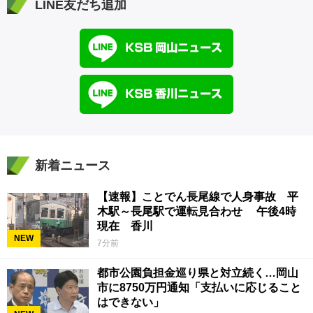
LINE友だち追加
新着ニュース
【速報】ことでん長尾線で人身事故 平
木駅～長尾駅で運転見合わせ 午後4時
現在 香川
NEW
7分前
都市公園負担金巡り県と対立続く…岡山
市に8750万円通知「支払いに応じること
はできない」