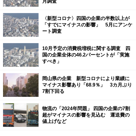
月調査
〈新型コロナ〉四国の企業の半数以上が
「すでにマイナスの影響」 5月にアンケ
ート調査
10月予定の消費税増税に関する調査 四
国の企業全体の46.2パーセントが「実施
すべき」
岡山県の企業 新型コロナにより業績に
マイナス影響あり「68.9％」 3カ月ぶり
7割下回る
物流の「2024年問題」 四国の企業の7割
超がマイナスの影響を見込む 運送費の
値上げなど