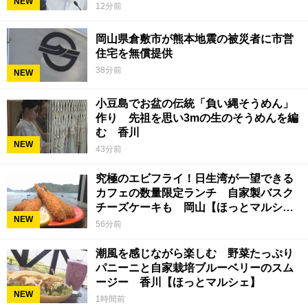
NEW
12分前
岡山県倉敷市が熊本地震の被災者に市営
住宅を無償提供
38分前
NEW
小豆島でお盆の伝統「負い縄そうめん」
作り 先祖を思い3mの生のそうめんを編
む 香川
NEW
43分前
究極のエビフライ！日生湾が一望できる
カフェの数量限定ランチ 自家製バスク
チーズケーキも 岡山【ほっとマルシ
NEW
ェ】
56分前
潮風を感じながら楽しむ 野菜たっぷり
パニーニと自家栽培ブルーベリーのスム
ージー 香川【ほっとマルシェ】
NEW
1時間前