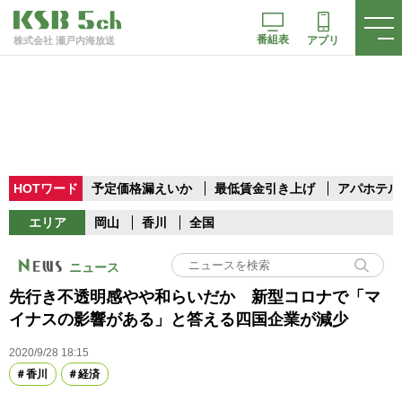
番組表
アプリ
株式会社 瀬戸内海放送
HOTワード
予定価格漏えいか
最低賃金引き上げ
アパホテル
エリア
岡山
香川
全国
ニュース
先行き不透明感やや和らいだか 新型コロナで「マ
イナスの影響がある」と答える四国企業が減少
2020/9/28 18:15
香川
経済