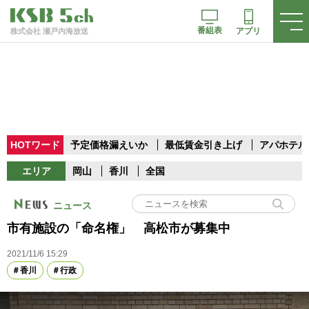
番組表
アプリ
株式会社 瀬戸内海放送
HOTワード
予定価格漏えいか
最低賃金引き上げ
アパホテル
エリア
岡山
香川
全国
ニュース
市有施設の「命名権」 高松市が募集中
2021/11/6 15:29
香川
行政