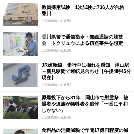
教員採用試験 1次試験に736人が合格
香川
2026/8/6(木)16:59
香川県警で通信指令・無線通話の競技
会 トクリュウによる窃盗事件を想定
2026/8/6(木)16:58
JR姫新線 走行中に揺れを感知 津山駅
～新見駅間で運転見合わせ【午後4時45分
現在】
2026/8/6(木)16:52
原爆投下から81年 岡山市で慰霊祭 被
爆者や遺族が犠牲者を追悼「一番に平和
しかない」
2026/8/6(木)16:45
食料品の消費減税で年間17億円程度の減