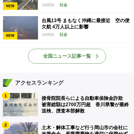
社会
1時間前
NEW
台風13号 まもなく沖縄に最接近 空の便
欠航 4万人以上に影響
社会
1時間前
NEW
全国ニュース記事一覧
アクセスランキング
1
接骨院院長らによる自動車保険金詐欺
被害総額は2700万円超 香川県警が最終
送検、捜査本部解散
2
土木・解体工事など行う岡山市の会社に
改善命令 産業廃棄物を適切に保管せず