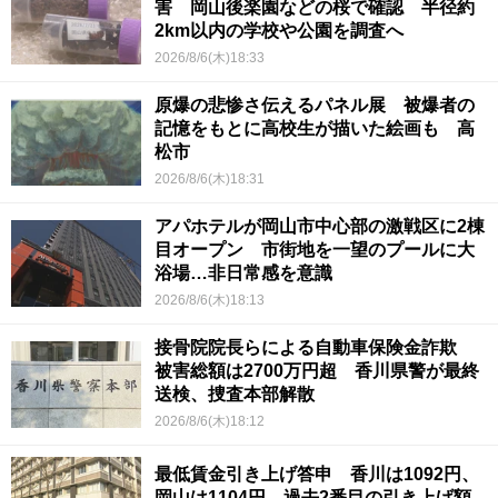
害 岡山後楽園などの桜で確認 半径約
2km以内の学校や公園を調査へ
2026/8/6(木)18:33
原爆の悲惨さ伝えるパネル展 被爆者の
記憶をもとに高校生が描いた絵画も 高
松市
2026/8/6(木)18:31
アパホテルが岡山市中心部の激戦区に2棟
目オープン 市街地を一望のプールに大
浴場…非日常感を意識
2026/8/6(木)18:13
接骨院院長らによる自動車保険金詐欺
被害総額は2700万円超 香川県警が最終
送検、捜査本部解散
2026/8/6(木)18:12
最低賃金引き上げ答申 香川は1092円、
岡山は1104円 過去2番目の引き上げ額