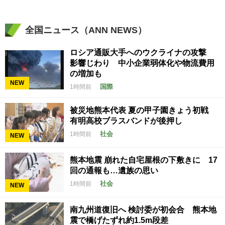
全国ニュース（ANN NEWS）
ロシア通販大手へのウクライナの攻撃
影響じわり 中小企業弱体化や物流費用
の増加も
NEW
国際
1時間前
被災地熊本代表 夏の甲子園きょう初戦
有明高校ブラスバンドが後押し
社会
1時間前
NEW
熊本地震 崩れた自宅屋根の下敷きに 17
回の通報も…遺族の思い
社会
1時間前
NEW
南九州道復旧へ 検討委が初会合 熊本地
震で橋げたずれ約1.5m段差