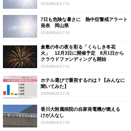
2026/8/6(木)17:51
7日も危険な暑さに 熱中症警戒アラート
発表 岡山県
2026/8/6(木)17:50
倉敷の冬の夜を彩る「くらしき冬花
火」 12月3日に開催予定 8月1日から
クラウドファンディングも開始
2026/8/6(木)17:41
ホテル選びで重視するのは？【みんなに
聞いてみた】
2026/8/6(木)17:30
香川大附属病院の自家発電機が燃える
けが人なし
2026/8/6(木)17:05