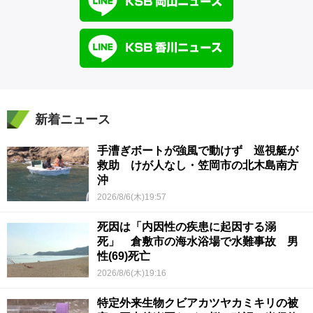
新着ニュース
手漕ぎボートが強風で動けず 巡視艇が
救助 けが人なし・笠岡市の北木島南方
沖
2026/8/6(木)19:57
死因は「内因性の疾患に起因する溺
死」 倉敷市の海水浴場で水難事故 男
性(69)死亡
2026/8/6(木)19:16
特定外来生物クビアカツヤカミキリの被