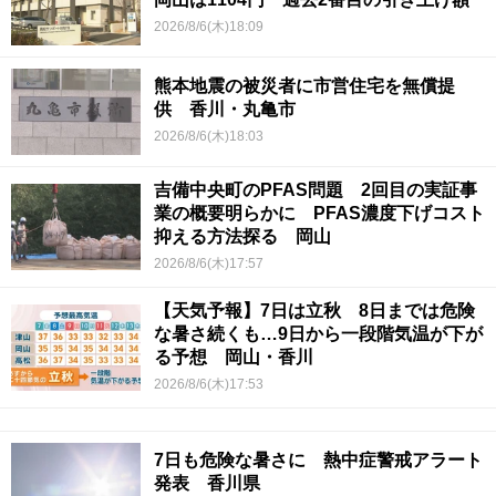
2026/8/6(木)18:09
熊本地震の被災者に市営住宅を無償提
供 香川・丸亀市
2026/8/6(木)18:03
吉備中央町のPFAS問題 2回目の実証事
業の概要明らかに PFAS濃度下げコスト
抑える方法探る 岡山
2026/8/6(木)17:57
【天気予報】7日は立秋 8日までは危険
な暑さ続くも…9日から一段階気温が下が
る予想 岡山・香川
2026/8/6(木)17:53
7日も危険な暑さに 熱中症警戒アラート
発表 香川県