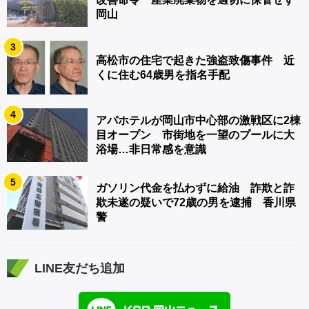
岡山
3
高松市の住宅で起きた強盗致傷事件 近
くに住む64歳男を指名手配
4
アパホテルが岡山市中心部の激戦区に2棟
目オープン 市街地を一望のプールに大
浴場…非日常感を意識
5
ガソリン代金を払わずに給油 詐欺と詐
欺未遂の疑いで72歳の男を逮捕 香川県
警
LINE友だち追加