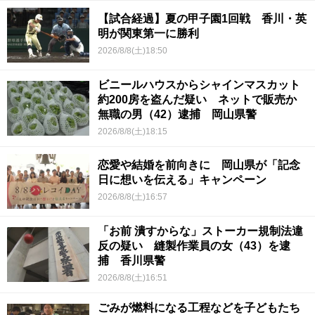
【試合経過】夏の甲子園1回戦 香川・英
明が関東第一に勝利
2026/8/8(土)18:50
ビニールハウスからシャインマスカット
約200房を盗んだ疑い ネットで販売か
無職の男（42）逮捕 岡山県警
2026/8/8(土)18:15
恋愛や結婚を前向きに 岡山県が「記念
日に想いを伝える」キャンペーン
2026/8/8(土)16:57
「お前 潰すからな」ストーカー規制法違
反の疑い 縫製作業員の女（43）を逮
捕 香川県警
2026/8/8(土)16:51
ごみが燃料になる工程などを子どもたち