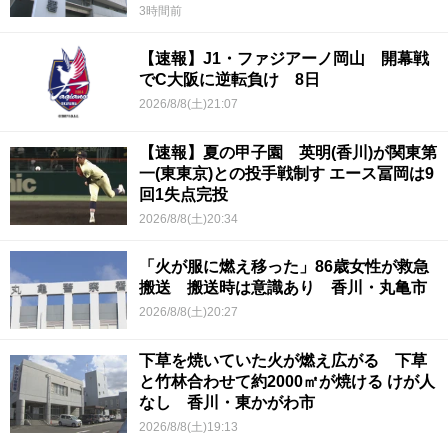
3時間前
【速報】J1・ファジアーノ岡山 開幕戦
でC大阪に逆転負け 8日
2026/8/8(土)21:07
【速報】夏の甲子園 英明(香川)が関東第
一(東東京)との投手戦制す エース冨岡は9
回1失点完投
2026/8/8(土)20:34
「火が服に燃え移った」86歳女性が救急
搬送 搬送時は意識あり 香川・丸亀市
2026/8/8(土)20:27
下草を焼いていた火が燃え広がる 下草
と竹林合わせて約2000㎡が焼ける けが人
なし 香川・東かがわ市
2026/8/8(土)19:13