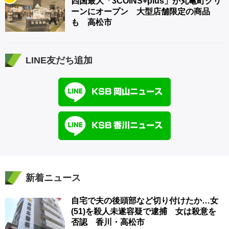
四国最大「3COINS+plus」が丸亀町グリ
ーンにオープン 大型店舗限定の商品
も 高松市
LINE友だち追加
新着ニュース
自宅で夫の後頭部など切り付けたか…女
(51)を殺人未遂容疑で逮捕 女は殺意を
否認 香川・高松市