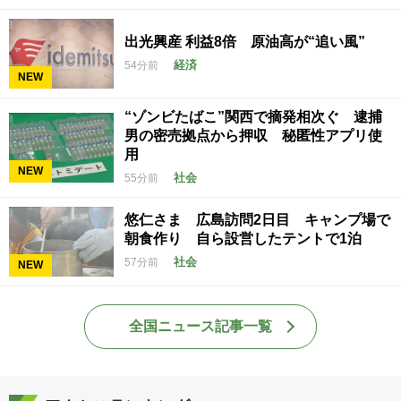
出光興産 利益8倍 原油高が“追い風”
経済
54分前
NEW
“ゾンビたばこ”関西で摘発相次ぐ 逮捕
男の密売拠点から押収 秘匿性アプリ使
用
NEW
社会
55分前
悠仁さま 広島訪問2日目 キャンプ場で
朝食作り 自ら設営したテントで1泊
社会
57分前
NEW
全国ニュース記事一覧