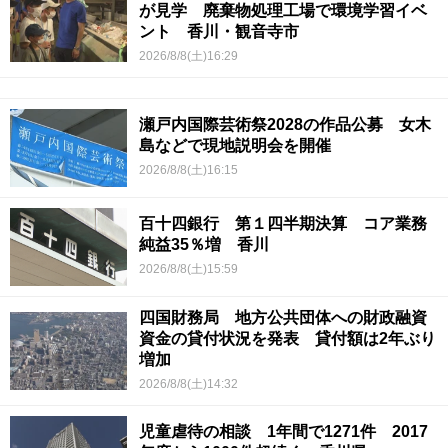
が見学 廃棄物処理工場で環境学習イベ
ント 香川・観音寺市
2026/8/8(土)16:29
瀬戸内国際芸術祭2028の作品公募 女木
島などで現地説明会を開催
2026/8/8(土)16:15
百十四銀行 第１四半期決算 コア業務
純益35％増 香川
2026/8/8(土)15:59
四国財務局 地方公共団体への財政融資
資金の貸付状況を発表 貸付額は2年ぶり
増加
2026/8/8(土)14:32
児童虐待の相談 1年間で1271件 2017