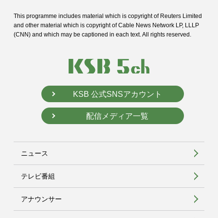
This programme includes material which is copyright of Reuters Limited
and
other material which is copyright of Cable News Network LP, LLLP
(CNN) and
which may be captioned in each text. All rights reserved.
KSB 公式SNSアカウント
配信メディア一覧
ニュース
テレビ番組
アナウンサー