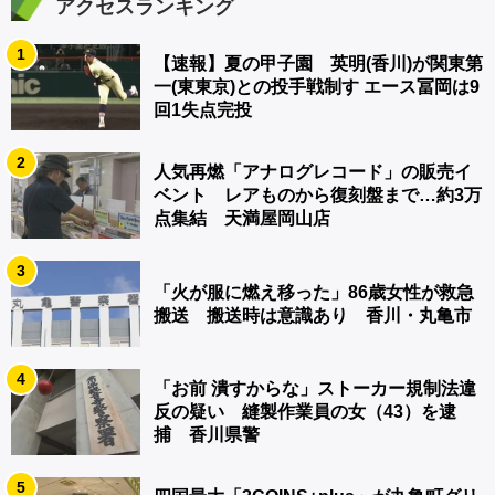
アクセスランキング
1
【速報】夏の甲子園 英明(香川)が関東第
一(東東京)との投手戦制す エース冨岡は9
回1失点完投
2
人気再燃「アナログレコード」の販売イ
ベント レアものから復刻盤まで…約3万
点集結 天満屋岡山店
3
「火が服に燃え移った」86歳女性が救急
搬送 搬送時は意識あり 香川・丸亀市
4
「お前 潰すからな」ストーカー規制法違
反の疑い 縫製作業員の女（43）を逮
捕 香川県警
5