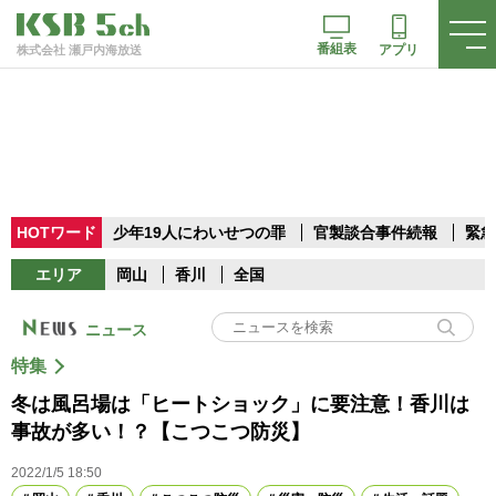
番組表
アプリ
株式会社 瀬戸内海放送
HOTワード
少年19人にわいせつの罪
官製談合事件続報
緊急
エリア
岡山
香川
全国
ニュース
特集
冬は風呂場は「ヒートショック」に要注意！香川は
事故が多い！？【こつこつ防災】
2022/1/5 18:50