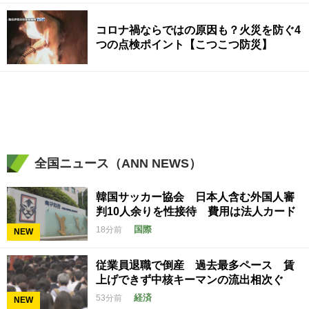
コロナ禍ならではの原因も？火災を防ぐ4
つの点検ポイント【こつこつ防災】
全国ニュース（ANN NEWS）
韓国サッカー協会 日本人含む外国人審
判10人余りを性接待 費用は法人カード
国際
18分前
NEW
従業員退職で倒産 過去最多ペース 賃
上げできず中核キーマンの流出相次ぐ
経済
53分前
NEW