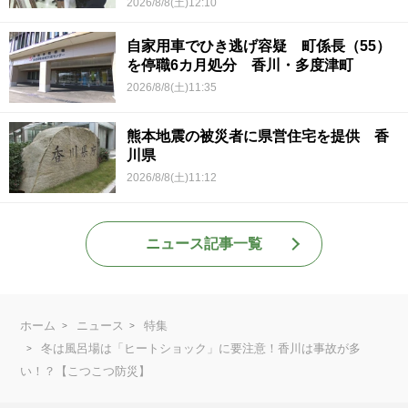
2026/8/8(土)12:10
自家用車でひき逃げ容疑 町係長（55）
を停職6カ月処分 香川・多度津町
2026/8/8(土)11:35
熊本地震の被災者に県営住宅を提供 香
川県
2026/8/8(土)11:12
ニュース記事一覧
ホーム
ニュース
特集
冬は風呂場は「ヒートショック」に要注意！香川は事故が多
い！？【こつこつ防災】