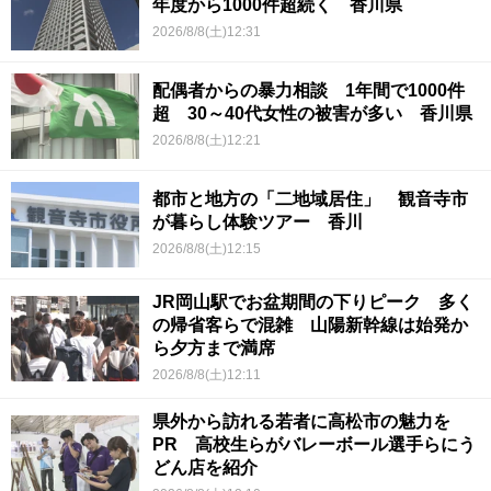
年度から1000件超続く 香川県
2026/8/8(土)12:31
配偶者からの暴力相談 1年間で1000件
超 30～40代女性の被害が多い 香川県
2026/8/8(土)12:21
都市と地方の「二地域居住」 観音寺市
が暮らし体験ツアー 香川
2026/8/8(土)12:15
JR岡山駅でお盆期間の下りピーク 多く
の帰省客らで混雑 山陽新幹線は始発か
ら夕方まで満席
2026/8/8(土)12:11
県外から訪れる若者に高松市の魅力を
PR 高校生らがバレーボール選手らにう
どん店を紹介