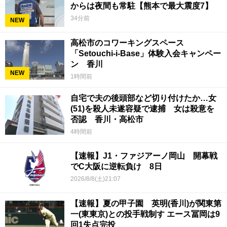
からは夜間も常駐【熊本で最大震度7】
34分前
NEW
高松市のコワーキングスペース
「Setouchi-i-Base」体験入会キャンペー
ン 香川
NEW
1時間前
自宅で夫の後頭部など切り付けたか…女
(51)を殺人未遂容疑で逮捕 女は殺意を
否認 香川・高松市
4時間前
【速報】J1・ファジアーノ岡山 開幕戦
でC大阪に逆転負け 8日
2026/8/8(土)21:07
【速報】夏の甲子園 英明(香川)が関東第
一(東東京)との投手戦制す エース冨岡は9
回1失点完投