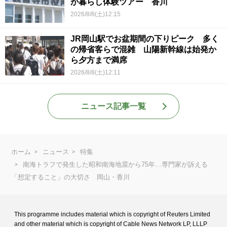
が暮らし体験ツアー 香川
2026/8/8(土)12:15
JR岡山駅でお盆期間の下りピーク 多く
の帰省客らで混雑 山陽新幹線は始発か
ら夕方まで満席
2026/8/8(土)12:11
ニュース記事一覧
ホーム
ニュース
特集
南海トラフで発生した昭和南海地震から75年…専門家が訴える
「想定すること」の大切さ 岡山・香川
This programme includes material which is copyright of Reuters Limited
and
other material which is copyright of Cable News Network LP, LLLP