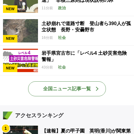
進」 非核三原則は現状説明のみ
政治
11分前
NEW
土砂崩れで道路寸断 登山者ら390人が孤
立状態 長野・安曇野市
社会
16分前
NEW
岩手県宮古市に「レベル4 土砂災害危険
警報」
社会
43分前
NEW
全国ニュース記事一覧
アクセスランキング
1
【速報】夏の甲子園 英明(香川)が関東第