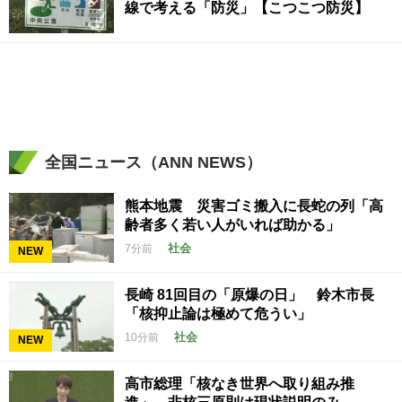
線で考える「防災」【こつこつ防災】
全国ニュース（ANN NEWS）
熊本地震 災害ゴミ搬入に長蛇の列「高
齢者多く若い人がいれば助かる」
社会
7分前
NEW
長崎 81回目の「原爆の日」 鈴木市長
「核抑止論は極めて危うい」
社会
10分前
NEW
高市総理「核なき世界へ取り組み推