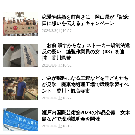
恋愛や結婚を前向きに 岡山県が「記念
日に想いを伝える」キャンペーン
2026/8/8(土)16:57
「お前 潰すからな」ストーカー規制法違
反の疑い 縫製作業員の女（43）を逮
捕 香川県警
2026/8/8(土)16:51
ごみが燃料になる工程などを子どもたち
が見学 廃棄物処理工場で環境学習イベ
ント 香川・観音寺市
2026/8/8(土)16:29
瀬戸内国際芸術祭2028の作品公募 女木
島などで現地説明会を開催
2026/8/8(土)16:15