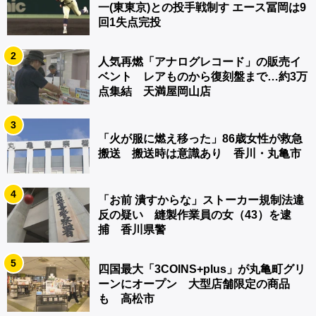
一(東東京)との投手戦制す エース冨岡は9
回1失点完投
2
人気再燃「アナログレコード」の販売イ
ベント レアものから復刻盤まで…約3万
点集結 天満屋岡山店
3
「火が服に燃え移った」86歳女性が救急
搬送 搬送時は意識あり 香川・丸亀市
4
「お前 潰すからな」ストーカー規制法違
反の疑い 縫製作業員の女（43）を逮
捕 香川県警
5
四国最大「3COINS+plus」が丸亀町グリ
ーンにオープン 大型店舗限定の商品
も 高松市