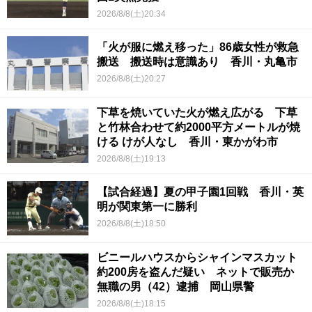
2026/8/8(土)20:34
「火が服に燃え移った」86歳女性が救急
搬送 搬送時は意識あり 香川・丸亀市
2026/8/8(土)20:27
下草を焼いていた火が燃え広がる 下草
と竹林合わせて約2000平方メートルが焼
ける けが人なし 香川・東かがわ市
2026/8/8(土)19:13
【試合経過】夏の甲子園1回戦 香川・英
明が関東第一に勝利
2026/8/8(土)18:50
ビニールハウスからシャインマスカット
約200房を盗んだ疑い ネットで販売か
無職の男（42）逮捕 岡山県警
2026/8/8(土)18:15