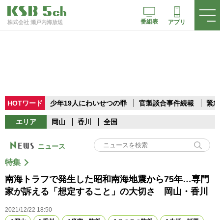
番組表
アプリ
株式会社 瀬戸内海放送
HOTワード
少年19人にわいせつの罪
官製談合事件続報
緊急
エリア
岡山
香川
全国
ニュース
特集
南海トラフで発生した昭和南海地震から75年…専門
家が訴える「想定すること」の大切さ 岡山・香川
2021/12/22 18:50