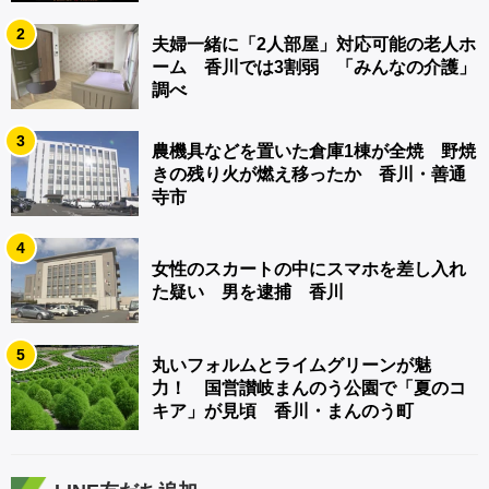
2
夫婦一緒に「2人部屋」対応可能の老人ホ
ーム 香川では3割弱 「みんなの介護」
調べ
3
農機具などを置いた倉庫1棟が全焼 野焼
きの残り火が燃え移ったか 香川・善通
寺市
4
女性のスカートの中にスマホを差し入れ
た疑い 男を逮捕 香川
5
丸いフォルムとライムグリーンが魅
力！ 国営讃岐まんのう公園で「夏のコ
キア」が見頃 香川・まんのう町