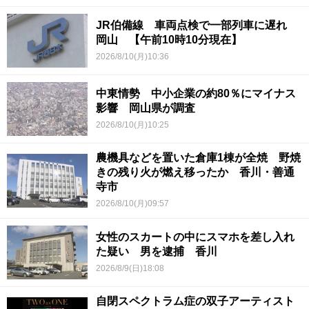
JR伯備線 車両点検で一部列車に遅れ
岡山 【午前10時10分現在】
2026/8/10(月)10:36
中東情勢 中小企業の約80％にマイナス
影響 岡山県が調査
2026/8/10(月)10:25
農機具などを置いた倉庫1棟が全焼 野焼
きの残り火が燃え移ったか 香川・善通
寺市
2026/8/10(月)09:57
女性のスカートの中にスマホを差し入れ
た疑い 男を逮捕 香川
2026/8/9(日)18:08
自閉スペクトラム症の双子アーティスト