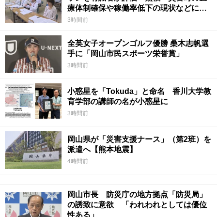
療体制確保や稼働率低下の現状などに意
見 岡山
3時間前
全英女子オープンゴルフ優勝 桑木志帆選
手に「岡山市民スポーツ栄誉賞」
3時間前
小惑星を「Tokuda」と命名 香川大学教
育学部の講師の名が小惑星に
3時間前
岡山県が「災害支援ナース」（第2班）を
派遣へ【熊本地震】
4時間前
岡山市長 防災庁の地方拠点「防災局」
の誘致に意欲 「われわれとしては優位
性ある」