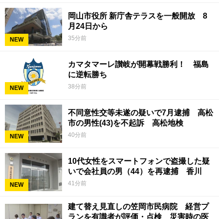
岡山市役所 新庁舎テラスを一般開放 8
月24日から
35分前
NEW
カマタマーレ讃岐が開幕戦勝利！ 福島
に逆転勝ち
38分前
NEW
不同意性交等未遂の疑いで7月逮捕 高松
市の男性(43)を不起訴 高松地検
40分前
NEW
10代女性をスマートフォンで盗撮した疑
いで会社員の男（44）を再逮捕 香川
41分前
NEW
建て替え見直しの笠岡市民病院 経営プ
ランを有識者が評価・点検 災害時の医