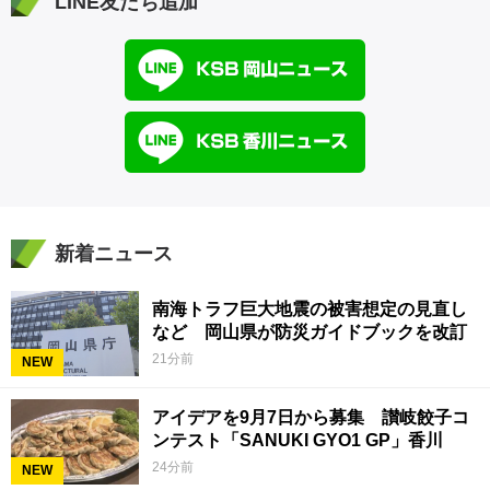
LINE友だち追加
新着ニュース
南海トラフ巨大地震の被害想定の見直し
など 岡山県が防災ガイドブックを改訂
21分前
NEW
アイデアを9月7日から募集 讃岐餃子コ
ンテスト「SANUKI GYO1 GP」香川
24分前
NEW