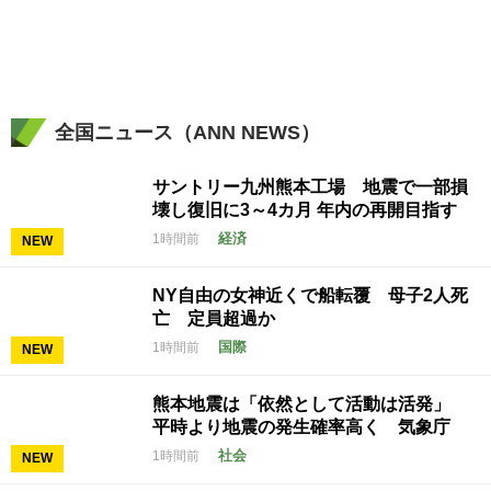
全国ニュース（ANN NEWS）
サントリー九州熊本工場 地震で一部損
壊し復旧に3～4カ月 年内の再開目指す
経済
1時間前
NEW
NY自由の女神近くで船転覆 母子2人死
亡 定員超過か
国際
1時間前
NEW
熊本地震は「依然として活動は活発」
平時より地震の発生確率高く 気象庁
社会
1時間前
NEW