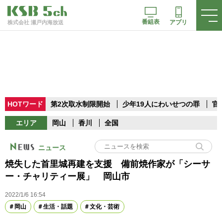
番組表
アプリ
株式会社 瀬戸内海放送
HOTワード
第2次取水制限開始
少年19人にわいせつの罪
官
エリア
岡山
香川
全国
ニュース
焼失した首里城再建を支援 備前焼作家が「シーサ
ー・チャリティー展」 岡山市
2022/1/6 16:54
岡山
生活・話題
文化・芸術