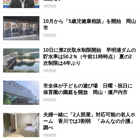
4時間前
10月から「5歳児健康相談」を開始 岡山
市
5時間前
10日に第2次取水制限開始 早明浦ダムの
貯水率は50.2％（午前11時時点） 夏の2
次制限は4年ぶり
5時間前
市全体が子どもの遊び場 日曜・祝日に
保育園の園庭を開放 岡山・瀬戸内市
5時間前
夫婦一緒に「2人部屋」対応可能の老人ホ
ーム 香川では3割弱 「みんなの介護」
調べ
5時間前