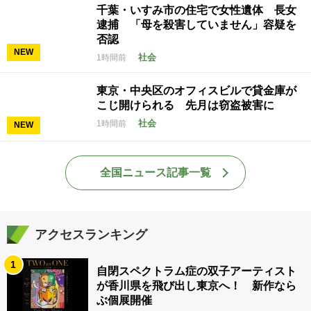
千葉・いすみ市の住宅で女性遺体 長女
逮捕 「母を殺害していません」容疑を
否認
NEW
社会
1時間前
東京・中央区のオフィスビルで貸金庫が
こじ開けられる 先月は窃盗被害に
社会
1時間前
NEW
全国ニュース記事一覧
アクセスランキング
1
自閉スペクトラム症の双子アーティスト
が香川県を飛び出し東京へ！ 新作なら
ぶ個展開催