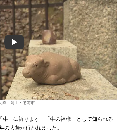
Play
大祭 岡山・備前市
「牛」に祈ります。「牛の神様」として知られる
新年の大祭が行われました。