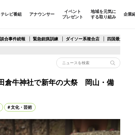
イベント
地域を元気に
テレビ番組
アナウンサー
企業
プレゼント
する取り組み
製談合事件続報
緊急銃猟訓練
ダイソー系複合店
四国最大スリ
田倉牛神社で新年の大祭 岡山・備
文化・芸術