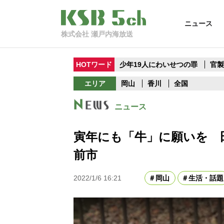
ニュース
株式会社 瀬戸内海放送
HOTワード
少年19人にわいせつの罪
官
エリア
岡山
香川
全国
ニュース
寅年にも「牛」に願いを 
前市
2022/1/6 16:21
岡山
生活・話題