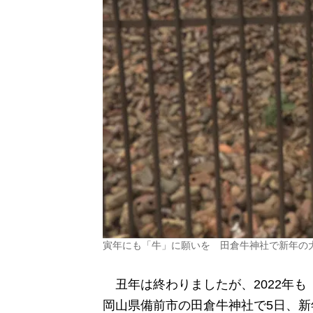
寅年にも「牛」に願いを 田倉牛神社で新年の
丑年は終わりましたが、2022年も
岡山県備前市の田倉牛神社で5日、