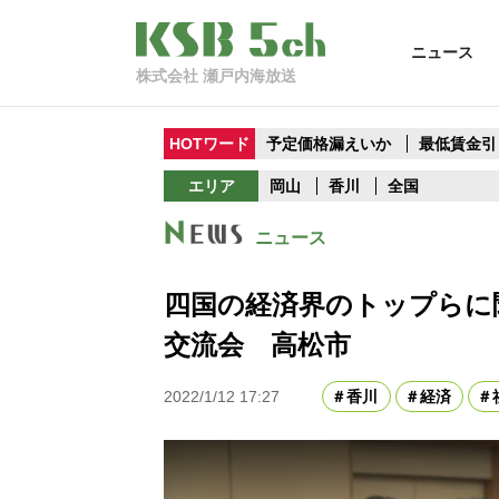
ニュース
株式会社 瀬戸内海放送
HOTワード
予定価格漏えいか
最低賃金引
エリア
岡山
香川
全国
ニュース
四国の経済界のトップらに
交流会 高松市
2022/1/12 17:27
香川
経済