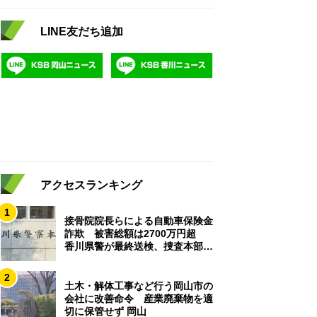
LINE友だち追加
アクセスランキング
1
接骨院院長らによる自動車保険金
詐欺 被害総額は2700万円超
香川県警が最終送検、捜査本部解
散
2
土木・解体工事など行う岡山市の
会社に改善命令 産業廃棄物を適
切に保管せず 岡山