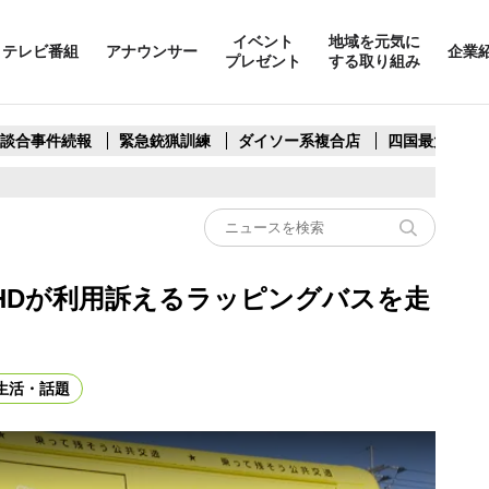
イベント
地域を元気に
テレビ番組
アナウンサー
企業
プレゼント
する取り組み
製談合事件続報
緊急銃猟訓練
ダイソー系複合店
四国最大スリ
HDが利用訴えるラッピングバスを走
生活・話題