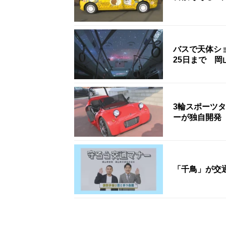
バスで天体シ
25日まで 岡
3輪スポーツ
ーが独自開発
「千鳥」が交