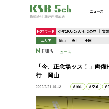
ニュース
株式会社 瀬戸内海放送
HOTワード
少年19人にわいせつの罪
官
エリア
岡山
香川
全国
ニュース
「今、正念場ッス！」両備
行 岡山
2022/2/21 19:12
岡山
交通