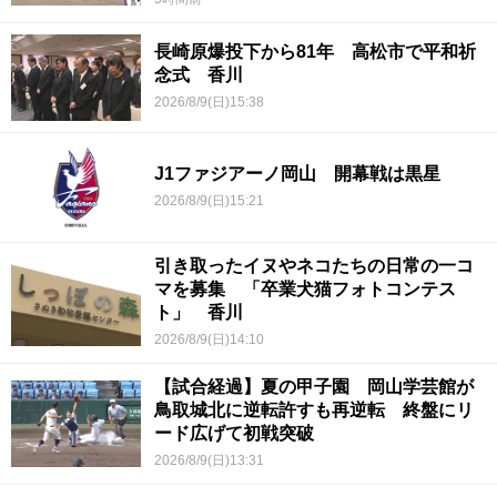
長崎原爆投下から81年 高松市で平和祈
念式 香川
2026/8/9(日)15:38
J1ファジアーノ岡山 開幕戦は黒星
2026/8/9(日)15:21
引き取ったイヌやネコたちの日常の一コ
マを募集 「卒業犬猫フォトコンテス
ト」 香川
2026/8/9(日)14:10
【試合経過】夏の甲子園 岡山学芸館が
鳥取城北に逆転許すも再逆転 終盤にリ
ード広げて初戦突破
2026/8/9(日)13:31