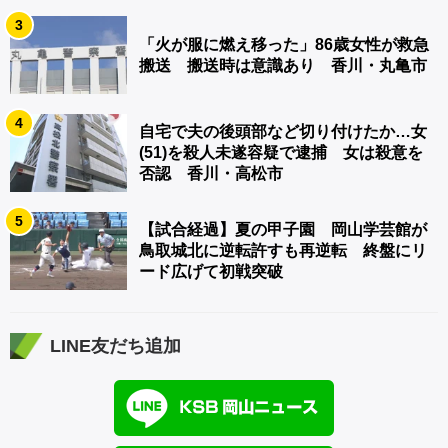
3
「火が服に燃え移った」86歳女性が救急
搬送 搬送時は意識あり 香川・丸亀市
4
自宅で夫の後頭部など切り付けたか…女
(51)を殺人未遂容疑で逮捕 女は殺意を
否認 香川・高松市
5
【試合経過】夏の甲子園 岡山学芸館が
鳥取城北に逆転許すも再逆転 終盤にリ
ード広げて初戦突破
LINE友だち追加