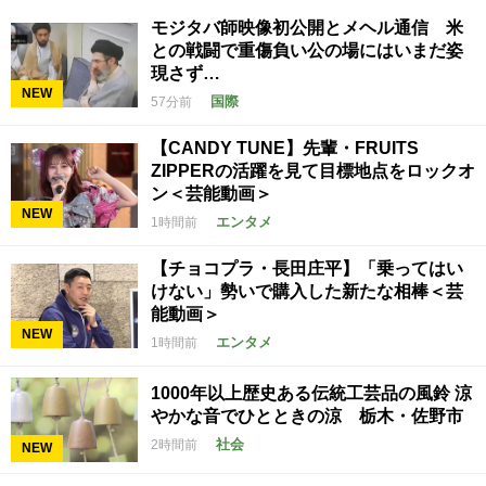
モジタバ師映像初公開とメヘル通信 米
との戦闘で重傷負い公の場にはいまだ姿
現さず…
NEW
国際
57分前
【CANDY TUNE】先輩・FRUITS
ZIPPERの活躍を見て目標地点をロックオ
ン＜芸能動画＞
NEW
エンタメ
1時間前
【チョコプラ・長田庄平】「乗ってはい
けない」勢いで購入した新たな相棒＜芸
能動画＞
NEW
エンタメ
1時間前
1000年以上歴史ある伝統工芸品の風鈴 涼
やかな音でひとときの涼 栃木・佐野市
社会
2時間前
NEW