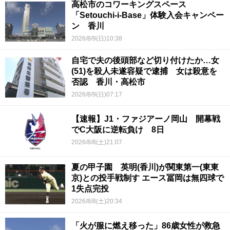
高松市のコワーキングスペース
「Setouchi-i-Base」体験入会キャンペー
ン 香川
2026/8/9(日)10:38
自宅で夫の後頭部など切り付けたか…女
(51)を殺人未遂容疑で逮捕 女は殺意を
否認 香川・高松市
2026/8/9(日)07:17
【速報】J1・ファジアーノ岡山 開幕戦
でC大阪に逆転負け 8日
2026/8/8(土)21:07
夏の甲子園 英明(香川)が関東第一(東東
京)との投手戦制す エース冨岡は無四球で
1失点完投
2026/8/8(土)20:34
「火が服に燃え移った」86歳女性が救急