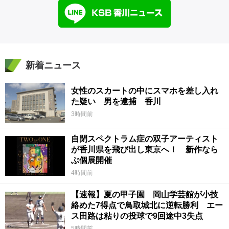
新着ニュース
女性のスカートの中にスマホを差し入れ
た疑い 男を逮捕 香川
3時間前
自閉スペクトラム症の双子アーティスト
が香川県を飛び出し東京へ！ 新作なら
ぶ個展開催
4時間前
【速報】夏の甲子園 岡山学芸館が小技
絡めた7得点で鳥取城北に逆転勝利 エー
ス田路は粘りの投球で9回途中3失点
5時間前