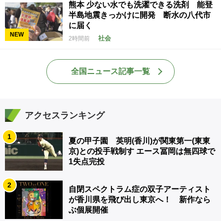
熊本 少ない水でも洗濯できる洗剤 能登
半島地震きっかけに開発 断水の八代市
に届く
NEW
社会
2時間前
全国ニュース記事一覧
アクセスランキング
1
夏の甲子園 英明(香川)が関東第一(東東
京)との投手戦制す エース冨岡は無四球で
1失点完投
2
自閉スペクトラム症の双子アーティスト
が香川県を飛び出し東京へ！ 新作なら
ぶ個展開催