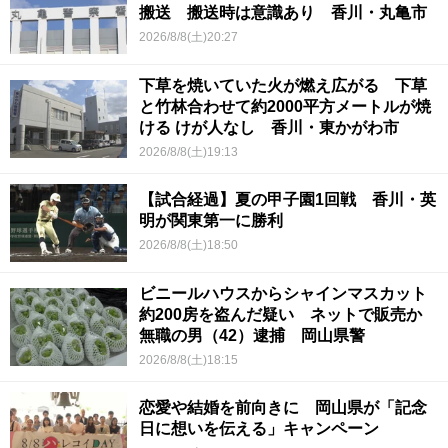
搬送 搬送時は意識あり 香川・丸亀市
2026/8/8(土)20:27
下草を焼いていた火が燃え広がる 下草
と竹林合わせて約2000平方メートルが焼
ける けが人なし 香川・東かがわ市
2026/8/8(土)19:13
【試合経過】夏の甲子園1回戦 香川・英
明が関東第一に勝利
2026/8/8(土)18:50
ビニールハウスからシャインマスカット
約200房を盗んだ疑い ネットで販売か
無職の男（42）逮捕 岡山県警
2026/8/8(土)18:15
恋愛や結婚を前向きに 岡山県が「記念
日に想いを伝える」キャンペーン