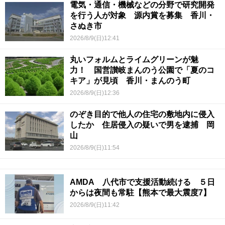
電気・通信・機械などの分野で研究開発
を行う人が対象 源内賞を募集 香川・
さぬき市
2026/8/9(日)12:41
丸いフォルムとライムグリーンが魅
力！ 国営讃岐まんのう公園で「夏のコ
キア」が見頃 香川・まんのう町
2026/8/9(日)12:36
のぞき目的で他人の住宅の敷地内に侵入
したか 住居侵入の疑いで男を逮捕 岡
山
2026/8/9(日)11:54
AMDA 八代市で支援活動続ける ５日
からは夜間も常駐【熊本で最大震度7】
2026/8/9(日)11:42