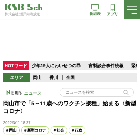
番組表
アプリ
株式会社 瀬戸内海放送
HOTワード
少年19人にわいせつの罪
官製談合事件続報
緊急
エリア
岡山
香川
全国
ニュース
岡山市で「5～11歳へのワクチン接種」始まる〈新型
コロナ〉
2022/3/11 18:37
岡山
新型コロナ
社会
行政