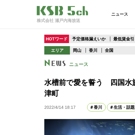
ニュース
株式会社 瀬戸内海放送
HOTワード
予定価格漏えいか
最低賃金引
エリア
岡山
香川
全国
ニュース
水槽前で愛を誓う 四国水
津町
2022/4/14 18:17
香川
生活・話題