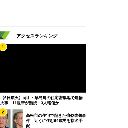
アクセスランキング
1
【6日鎮火】岡山・早島町の住宅密集地で建物
火事 11世帯が類焼・3人軽傷か
2
高松市の住宅で起きた強盗致傷事
件 近くに住む64歳男を指名手
配