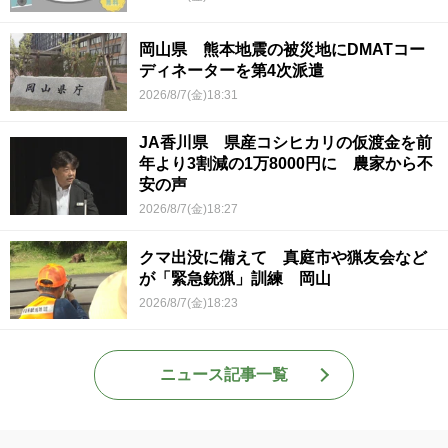
岡山県 熊本地震の被災地にDMATコー
ディネーターを第4次派遣
2026/8/7(金)18:31
JA香川県 県産コシヒカリの仮渡金を前
年より3割減の1万8000円に 農家から不
安の声
2026/8/7(金)18:27
クマ出没に備えて 真庭市や猟友会など
が「緊急銃猟」訓練 岡山
2026/8/7(金)18:23
ニュース記事一覧