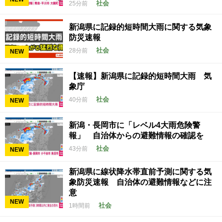
社会
25分前
新潟県に記録的短時間大雨に関する気象
防災速報
社会
28分前
NEW
【速報】新潟県に記録的短時間大雨 気
象庁
社会
40分前
NEW
新潟・長岡市に「レベル4大雨危険警
報」 自治体からの避難情報の確認を
社会
43分前
NEW
新潟県に線状降水帯直前予測に関する気
象防災速報 自治体の避難情報などに注
意
NEW
社会
1時間前