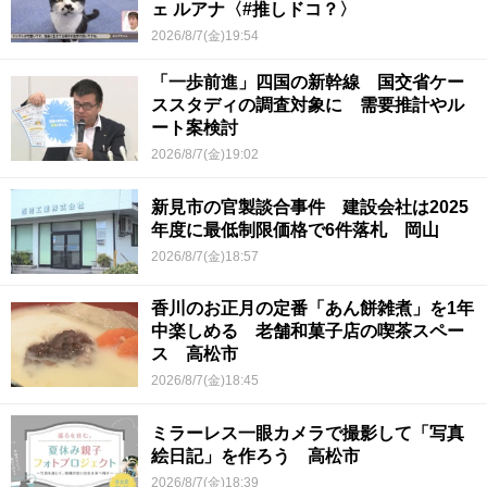
ェ ルアナ〈#推しドコ？〉
2026/8/7(金)19:54
「一歩前進」四国の新幹線 国交省ケー
ススタディの調査対象に 需要推計やル
ート案検討
2026/8/7(金)19:02
新見市の官製談合事件 建設会社は2025
年度に最低制限価格で6件落札 岡山
2026/8/7(金)18:57
香川のお正月の定番「あん餅雑煮」を1年
中楽しめる 老舗和菓子店の喫茶スペー
ス 高松市
2026/8/7(金)18:45
ミラーレス一眼カメラで撮影して「写真
絵日記」を作ろう 高松市
2026/8/7(金)18:39