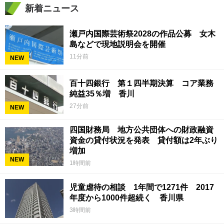
新着ニュース
瀬戸内国際芸術祭2028の作品公募 女木
島などで現地説明会を開催
11分前
NEW
百十四銀行 第１四半期決算 コア業務
純益35％増 香川
27分前
NEW
四国財務局 地方公共団体への財政融資
資金の貸付状況を発表 貸付額は2年ぶり
増加
NEW
1時間前
児童虐待の相談 1年間で1271件 2017
年度から1000件超続く 香川県
3時間前