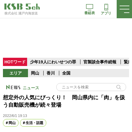
番組表
アプリ
株式会社 瀬戸内海放送
HOTワード
少年19人にわいせつの罪
官製談合事件続報
緊急
エリア
岡山
香川
全国
ニュース
想定外の人気にびっくり！ 岡山県内に「肉」を扱
う自動販売機が続々登場
2022/6/1 19:13
岡山
生活・話題