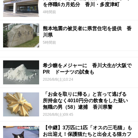
を停職6カ月処分 香川・多度津町
4時間前
熊本地震の被災者に県営住宅を提供 香
川県
5時間前
希少糖をメジャーに 香川大生が大阪で
PR ドーナツの試食も
2026/8/8(土)10:24
「お金を取りに帰る」と言って逃げる
所持金なく4010円分の飲食をした疑い
無職の男（58）逮捕 香川県警
2026/8/8(土)09:45
【中継】3万匹に1匹「オスの三毛猫」も
お出迎え！保護猫たちと出会える猫カフ