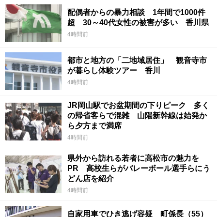
配偶者からの暴力相談 1年間で1000件
超 30～40代女性の被害が多い 香川県
4時間前
都市と地方の「二地域居住」 観音寺市
が暮らし体験ツアー 香川
4時間前
JR岡山駅でお盆期間の下りピーク 多く
の帰省客らで混雑 山陽新幹線は始発か
ら夕方まで満席
4時間前
県外から訪れる若者に高松市の魅力を
PR 高校生らがバレーボール選手らにう
どん店を紹介
4時間前
自家用車でひき逃げ容疑 町係長（55）