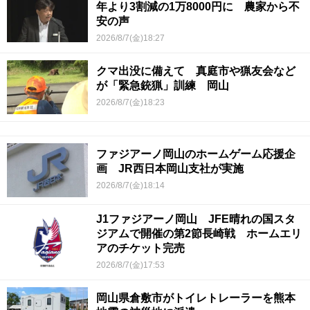
年より3割減の1万8000円に 農家から不
安の声
2026/8/7(金)18:27
クマ出没に備えて 真庭市や猟友会など
が「緊急銃猟」訓練 岡山
2026/8/7(金)18:23
ファジアーノ岡山のホームゲーム応援企
画 JR西日本岡山支社が実施
2026/8/7(金)18:14
J1ファジアーノ岡山 JFE晴れの国スタ
ジアムで開催の第2節長崎戦 ホームエリ
アのチケット完売
2026/8/7(金)17:53
岡山県倉敷市がトイレトレーラーを熊本