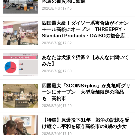
地震の被災地に派遣
2026/8/7(金)17:45
四国最大級！ダイソー系複合店がイオン
モール高松にオープン THREEPPY・
Standard Products・DAISOの複合店は
香川県初
2026/8/7(金)17:32
あなたは犬派？猫派？【みんなに聞いて
みた】
2026/8/7(金)17:30
四国最大「3COINS+plus」が丸亀町グリ
ーンにオープン 大型店舗限定の商品
も 高松市
2026/8/7(金)17:29
【特集】原爆投下81年 戦争の記憶を受
け継ぐ…平和を願う高松市の9歳の少女
2026/8/7(金)17:19