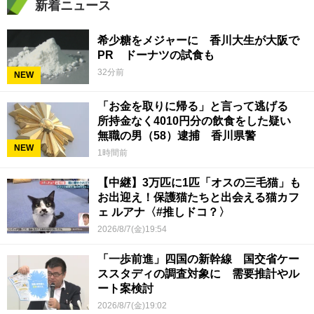
新着ニュース
希少糖をメジャーに 香川大生が大阪で
PR ドーナツの試食も
32分前
NEW
「お金を取りに帰る」と言って逃げる
所持金なく4010円分の飲食をした疑い
無職の男（58）逮捕 香川県警
NEW
1時間前
【中継】3万匹に1匹「オスの三毛猫」も
お出迎え！保護猫たちと出会える猫カフ
ェ ルアナ〈#推しドコ？〉
2026/8/7(金)19:54
「一歩前進」四国の新幹線 国交省ケー
ススタディの調査対象に 需要推計やル
ート案検討
2026/8/7(金)19:02