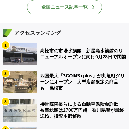
全国ニュース記事一覧
アクセスランキング
1
高松市の市場水族館 新屋島水族館のリ
ニューアルオープンに向け9月28日で閉館
2
四国最大「3COINS+plus」が丸亀町グリ
ーンにオープン 大型店舗限定の商品
も 高松市
3
接骨院院長らによる自動車保険金詐欺
被害総額は2700万円超 香川県警が最終
送検、捜査本部解散