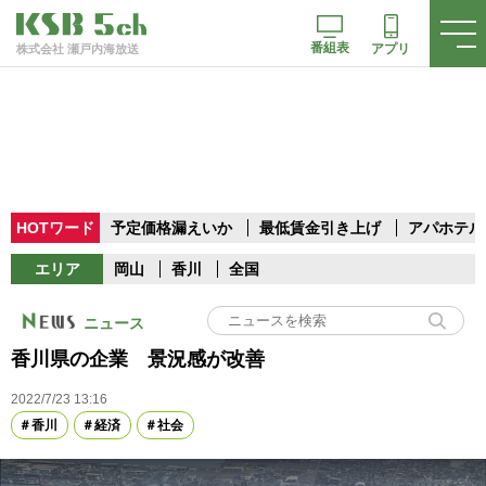
番組表
アプリ
株式会社 瀬戸内海放送
HOTワード
予定価格漏えいか
最低賃金引き上げ
アパホテル
エリア
岡山
香川
全国
ニュース
香川県の企業 景況感が改善
2022/7/23 13:16
香川
経済
社会