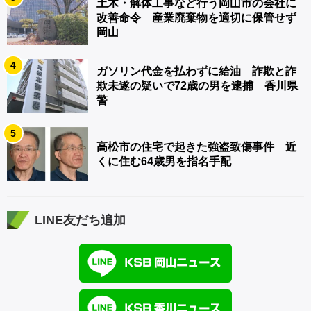
土木・解体工事など行う岡山市の会社に
改善命令 産業廃棄物を適切に保管せず
岡山
4
ガソリン代金を払わずに給油 詐欺と詐
欺未遂の疑いで72歳の男を逮捕 香川県
警
5
高松市の住宅で起きた強盗致傷事件 近
くに住む64歳男を指名手配
LINE友だち追加