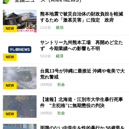
熊本地震で被災自治体の財政負担を軽減
するため「激甚災害」に指定 政府
政治
12分前
NEW
サントリー九州熊本工場 再開めど立た
ず 今期業績への影響も不明
経済
53分前
NEW
台風13号が沖縄に最接近 沖縄や奄美で大
荒れ警戒
社会
1時間前
NEW
【速報】北海道・江別市大学生暴行死事
件 “主犯格”に無期懲役の判決
社会
1時間前
NEW
面識のない中学生を性的暴行か 56歳男を