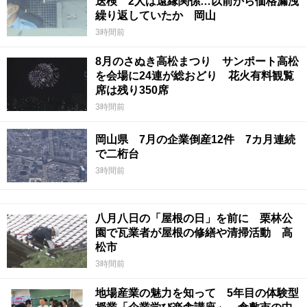
送検 2人は遠縁関係…以前から価格漏洩
繰り返していたか 岡山
3時間前
8月のさぬき高松まつり サンポート高松
を会場に24連が総おどり 花火有料観覧
席は残り350席
3時間前
岡山県 7月の企業倒産12件 7カ月連続
で二桁台
3時間前
八月八日の「屋根の日」を前に 栗林公
園で瓦業者が屋根の修繕や清掃活動 高
松市
3時間前
地場産業の魅力を知って 5年目の体験型