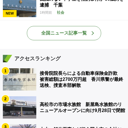
逮捕 千葉
社会
1時間前
NEW
全国ニュース記事一覧
アクセスランキング
1
接骨院院長らによる自動車保険金詐欺
被害総額は2700万円超 香川県警が最終
送検、捜査本部解散
2
高松市の市場水族館 新屋島水族館のリ
ニューアルオープンに向け9月28日で閉館
3