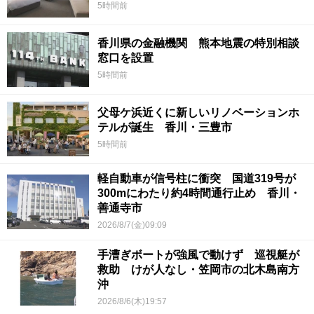
5時間前
香川県の金融機関 熊本地震の特別相談
窓口を設置
5時間前
父母ケ浜近くに新しいリノベーションホ
テルが誕生 香川・三豊市
5時間前
軽自動車が信号柱に衝突 国道319号が
300mにわたり約4時間通行止め 香川・
善通寺市
2026/8/7(金)09:09
手漕ぎボートが強風で動けず 巡視艇が
救助 けが人なし・笠岡市の北木島南方
沖
2026/8/6(木)19:57