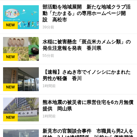
部活動を地域展開 新たな地域クラブ活
動「たかまる」の専用ホームページ開
設 高松市
NEW
39分前
水稲に被害懸念「斑点米カメムシ類」の
発生注意報を発表 香川県
55分前
NEW
【速報】さぬき市でイノシシにかまれた
男性が軽傷 香川
1時間前
NEW
熊本地震の被災者に県営住宅を6カ月無償
提供 岡山県
1時間前
NEW
新見市の官製談合事件 市職員ら男2人を