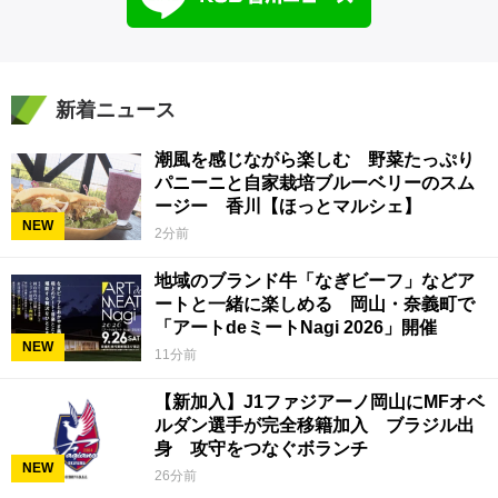
新着ニュース
潮風を感じながら楽しむ 野菜たっぷり
パニーニと自家栽培ブルーベリーのスム
ージー 香川【ほっとマルシェ】
NEW
2分前
地域のブランド牛「なぎビーフ」などア
ートと一緒に楽しめる 岡山・奈義町で
「アートdeミートNagi 2026」開催
NEW
11分前
【新加入】J1ファジアーノ岡山にMFオベ
ルダン選手が完全移籍加入 ブラジル出
身 攻守をつなぐボランチ
NEW
26分前