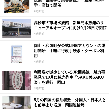
授業「企業学び楽舎講座」 倉敷市の中
学・高校で開催
4時間前
高松市の市場水族館 新屋島水族館のリ
ニューアルオープンに向け9月28日で閉館
4時間前
岡山・和気町が公式LINEアカウントの運
用開始 手軽に行政手続き・クーポン利
用
4時間前
利用客が減少しているJR因美線 魅力再
発見で10月に観光列車「SAKU美SAKU
楽」を運行 岡山
4時間前
5月の四国の宿泊者数 外国人・日本人と
も前年より増加 四国運輸局