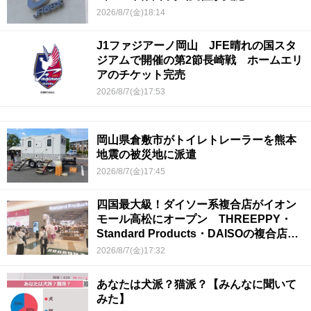
2026/8/7(金)18:14
J1ファジアーノ岡山 JFE晴れの国スタ
ジアムで開催の第2節長崎戦 ホームエリ
アのチケット完売
2026/8/7(金)17:53
岡山県倉敷市がトイレトレーラーを熊本
地震の被災地に派遣
2026/8/7(金)17:45
四国最大級！ダイソー系複合店がイオン
モール高松にオープン THREEPPY・
Standard Products・DAISOの複合店は
香川県初
2026/8/7(金)17:32
あなたは犬派？猫派？【みんなに聞いて
みた】