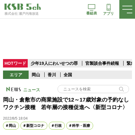
番組表
アプリ
株式会社 瀬戸内海放送
HOTワード
少年19人にわいせつの罪
官製談合事件続報
緊急
エリア
岡山
香川
全国
ニュース
岡山・倉敷市の商業施設で12～17歳対象の予約なし
ワクチン接種 若年層の接種促進へ〈新型コロナ〉
2022/8/5 18:04
岡山
新型コロナ
行政
科学・医療