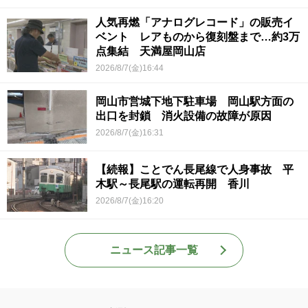
人気再燃「アナログレコード」の販売イ
ベント レアものから復刻盤まで…約3万
点集結 天満屋岡山店
2026/8/7(金)16:44
岡山市営城下地下駐車場 岡山駅方面の
出口を封鎖 消火設備の故障が原因
2026/8/7(金)16:31
【続報】ことでん長尾線で人身事故 平
木駅～長尾駅の運転再開 香川
2026/8/7(金)16:20
ニュース記事一覧