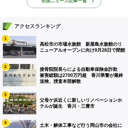
全国ニュース記事一覧
アクセスランキング
1
高松市の市場水族館 新屋島水族館のリ
ニューアルオープンに向け9月28日で閉館
2
接骨院院長らによる自動車保険金詐欺
被害総額は2700万円超 香川県警が最終
送検、捜査本部解散
3
父母ケ浜近くに新しいリノベーションホ
テルが誕生 香川・三豊市
4
土木・解体工事など行う岡山市の会社に