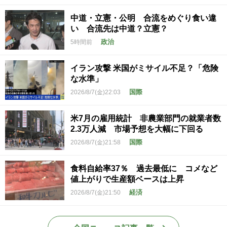
中道・立憲・公明 合流をめぐり食い違
い 合流先は中道？立憲？
政治
5時間前
イラン攻撃 米国がミサイル不足？「危険
な水準」
国際
2026/8/7(金)22:03
米7月の雇用統計 非農業部門の就業者数
2.3万人減 市場予想を大幅に下回る
国際
2026/8/7(金)21:58
食料自給率37％ 過去最低に コメなど
値上がりで生産額ベースは上昇
経済
2026/8/7(金)21:50