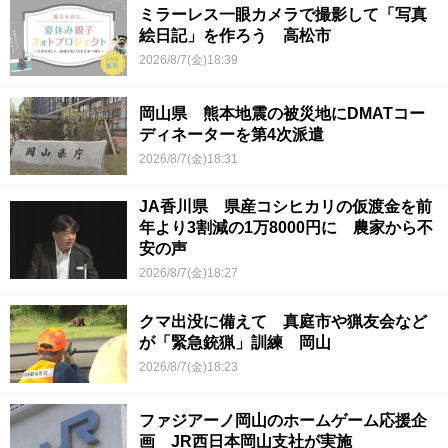
ミラーレス一眼カメラで撮影して「写真
絵日記」を作ろう 高松市
2026/8/7(金)18:39
岡山県 熊本地震の被災地にDMATコー
ディネーターを第4次派遣
2026/8/7(金)18:31
JA香川県 県産コシヒカリの仮渡金を前
年より3割減の1万8000円に 農家から不
安の声
2026/8/7(金)18:27
クマ出没に備えて 真庭市や猟友会など
が「緊急銃猟」訓練 岡山
2026/8/7(金)18:23
ファジアーノ岡山のホームゲーム応援企
画 JR西日本岡山支社が実施