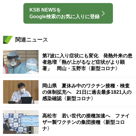
KSB NEWSを
Google検索のお気に入りに登録
関連ニュース
第7波に入り症状にも変化 発熱外来の患
者急増「熱が上がるなど症状がより顕
著」 岡山・玉野市〈新型コロナ〉
岡山県 夏休み中のワクチン接種・検査
の体制拡充へ 21日に過去最多1821人の
感染確認〈新型コロナ〉
高松市 若い世代の接種加速へ ファイ
ザー製ワクチンの集団接種〈新型コロ
ナ〉