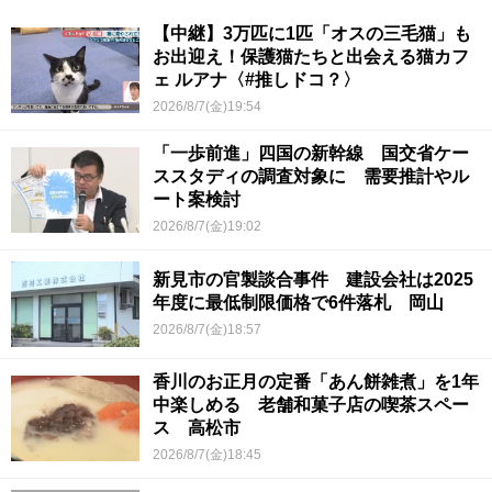
【中継】3万匹に1匹「オスの三毛猫」も
お出迎え！保護猫たちと出会える猫カフ
ェ ルアナ〈#推しドコ？〉
2026/8/7(金)19:54
「一歩前進」四国の新幹線 国交省ケー
ススタディの調査対象に 需要推計やル
ート案検討
2026/8/7(金)19:02
新見市の官製談合事件 建設会社は2025
年度に最低制限価格で6件落札 岡山
2026/8/7(金)18:57
香川のお正月の定番「あん餅雑煮」を1年
中楽しめる 老舗和菓子店の喫茶スペー
ス 高松市
2026/8/7(金)18:45