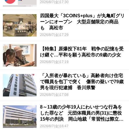
2026/8/7(金)17:30
四国最大「3COINS+plus」が丸亀町グリ
ーンにオープン 大型店舗限定の商品
も 高松市
2026/8/7(金)17:29
【特集】原爆投下81年 戦争の記憶を受
け継ぐ…平和を願う高松市の9歳の少女
2026/8/7(金)17:19
「入所者が暴れている」高齢者向け住宅
で職員を包丁で突く 傷害の疑いで79歳
男を現行犯逮捕 香川県警
2026/8/7(金)17:08
8～13歳の少年19人にわいせつな行為を
した罪など 元団体職員の男(31)に懲役
15年の判決 岡山地裁「常習性は際立っ
ていて被害結果も非常に重い」
2026/8/7(金)16:47