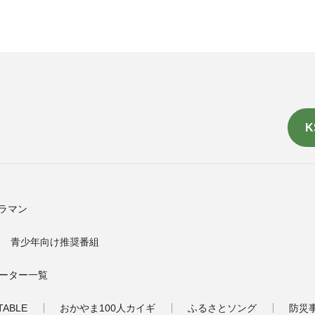
K
ラマン
青少年向け推奨番組
ーター一覧
TABLE
おかやま100人カイギ
ふるさとソング
防災