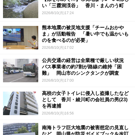
い「三霞洞渓谷」 香川・まんのう町
2026/8/10(月)17:24
熊本地震の被災地支援「チームおかや
ま」が活動報告 「暑い中でも温かいも
のを食べるのが必要」
2026/8/10(月)17:02
公共交通の経営は全業種で厳しい状況
バス事業者の約7割が路線の維持「困
難」 岡山市のシンクタンクが調査
2026/8/10(月)17:00
高校の女子トイレに侵入し盗撮したなど
として 香川・綾川町の会社員の男(23)
を再逮捕
2026/8/10(月)16:56
南海トラフ巨大地震の被害想定の見直し
など 岡山県が防災ガイドブックを改訂