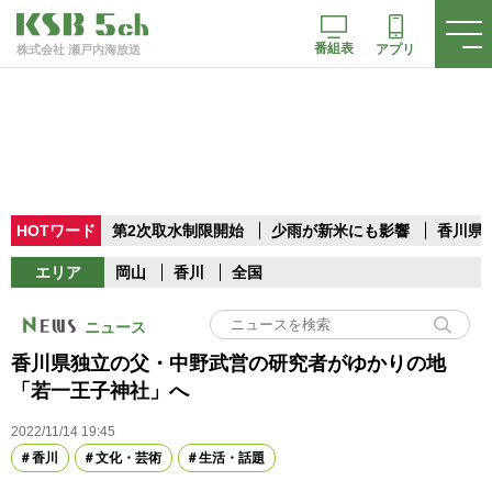
番組表
アプリ
株式会社 瀬戸内海放送
HOTワード
第2次取水制限開始
少雨が新米にも影響
香川県
エリア
岡山
香川
全国
ニュース
香川県独立の父・中野武営の研究者がゆかりの地
「若一王子神社」へ
2022/11/14 19:45
香川
文化・芸術
生活・話題