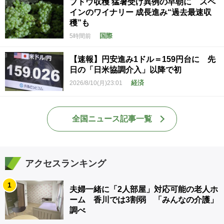
ブドウ収穫 猛暑受け異例の早朝に スペ
インのワイナリー 成長進み“過去最速収
穫”も
国際
5時間前
【速報】円安進み1ドル＝159円台に 先
日の「日米協調介入」以降で初
経済
2026/8/10(月)23:01
全国ニュース記事一覧
アクセスランキング
1
夫婦一緒に「2人部屋」対応可能の老人ホ
ーム 香川では3割弱 「みんなの介護」
調べ