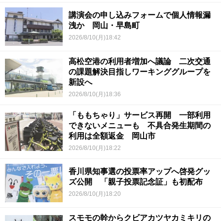
講演会の申し込みフォームで個人情報漏
洩か 岡山・早島町
2026/8/10(月)18:42
高松空港の利用者増加へ議論 二次交通
の課題解決目指しワーキンググループを
新設へ
2026/8/10(月)18:36
「ももちゃり」サービス再開 一部利用
できないメニューも 不具合発生期間の
利用は全額返金 岡山市
2026/8/10(月)18:22
香川県知事選の投票率アップへ啓発グッ
ズ公開 「親子投票記念証」も初配布
2026/8/10(月)18:20
スモモの幹からクビアカツヤカミキリの