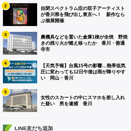
2
自閉スペクトラム症の双子アーティスト
が香川県を飛び出し東京へ！ 新作なら
ぶ個展開催
3
農機具などを置いた倉庫1棟が全焼 野焼
きの残り火が燃え移ったか 香川・善通
寺市
4
【天気予報】台風15号の影響…熱帯低気
圧に変わっても12日午後は雨が降りやす
い 岡山・香川
5
女性のスカートの中にスマホを差し入れ
た疑い 男を逮捕 香川
LINE友だち追加