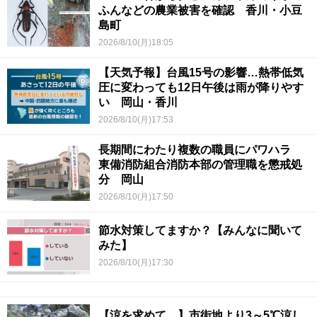
ふんなどの農業被害を確認 香川・小豆
島町
2026/8/10(月)18:05
【天気予報】台風15号の影響…熱帯低気
圧に変わっても12日午後は雨が降りやす
い 岡山・香川
2026/8/10(月)17:53
長期間にわたり複数の職員にパワハラ
東備消防組合消防本部の管理職を懲戒処
分 岡山
2026/8/10(月)17:50
節水対策してますか？【みんなに聞いて
みた】
2026/8/10(月)17:30
【涼を求めて…】市街地より3～5℃涼し