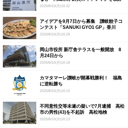
2026/8/10(月)16:32
アイデアを9月7日から募集 讃岐餃子コ
ンテスト「SANUKI GYO1 GP」香川
2026/8/10(月)16:29
岡山市役所 新庁舎テラスを一般開放 8
月24日から
2026/8/10(月)16:18
カマタマーレ讃岐が開幕戦勝利！ 福島
に逆転勝ち
2026/8/10(月)16:15
不同意性交等未遂の疑いで7月逮捕 高松
市の男性(43)を不起訴 高松地検
2026/8/10(月)16:13