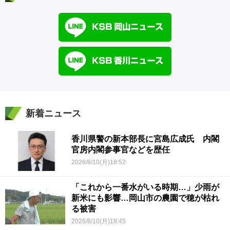
新着ニュース
香川県警の新本部長に宮島広成氏 内閣
官房内閣参事官などを歴任
2026/8/10(月)18:52
「これから一番水がいる時期…」少雨が
新米にも影響…岡山市の農園で穂が枯れ
る被害
2026/8/10(月)18:45