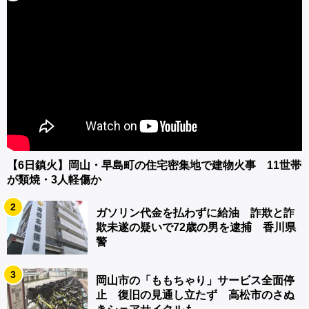
【6日鎮火】岡山・早島町の住宅密集地で建物火事 11世帯
が類焼・3人軽傷か
2
ガソリン代金を払わずに給油 詐欺と詐
欺未遂の疑いで72歳の男を逮捕 香川県
警
3
岡山市の「ももちゃり」サービス全面停
止 復旧の見通し立たず 高松市のさぬ