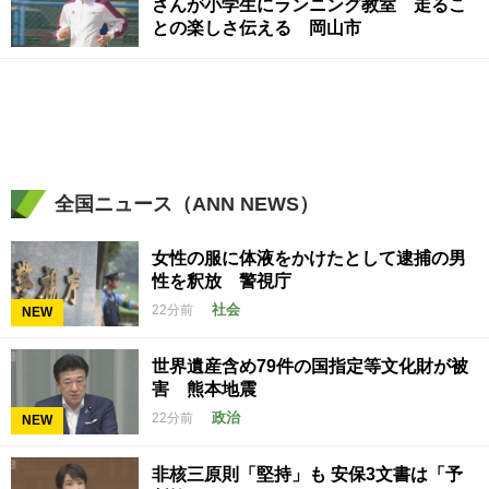
さんが小学生にランニング教室 走るこ
との楽しさ伝える 岡山市
全国ニュース（ANN NEWS）
女性の服に体液をかけたとして逮捕の男
性を釈放 警視庁
社会
22分前
NEW
世界遺産含め79件の国指定等文化財が被
害 熊本地震
政治
22分前
NEW
非核三原則「堅持」も 安保3文書は「予