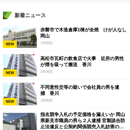
新着ニュース
赤磐市で木造倉庫1棟が全焼 けが人なし
岡山
1時間前
NEW
高松市瓦町の飲食店で火事 近所の男性
が煙を吸って搬送 香川
1時間前
NEW
不同意性交等の疑いで会社員の男を逮
捕 香川
1時間前
NEW
指名競争入札の予定価格を漏えいか 岡山
県新見市職員の男ら２人逮捕 官製談合防
止法違反と公契約関係競売入札妨害の疑