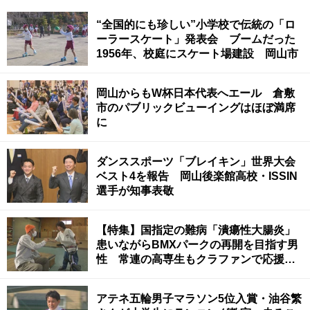
“全国的にも珍しい”小学校で伝統の「ロ
ーラースケート」発表会 ブームだった
1956年、校庭にスケート場建設 岡山市
岡山からもW杯日本代表へエール 倉敷
市のパブリックビューイングはほぼ満席
に
ダンススポーツ「ブレイキン」世界大会
ベスト4を報告 岡山後楽館高校・ISSIN
選手が知事表敬
【特集】国指定の難病「潰瘍性大腸炎」
患いながらBMXパークの再開を目指す男
性 常連の高専生もクラファンで応援
岡山・津山市
アテネ五輪男子マラソン5位入賞・油谷繁