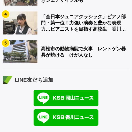
きシェアサイクルも
4
「全日本ジュニアクラシック」ピアノ部
門・第一位！力強い演奏と豊かな表現
力…ピアニストを目指す高校生 香川
【青春のキセキ】
5
高松市の動物病院で火事 レントゲン器
具が焼ける けが人なし
LINE友だち追加