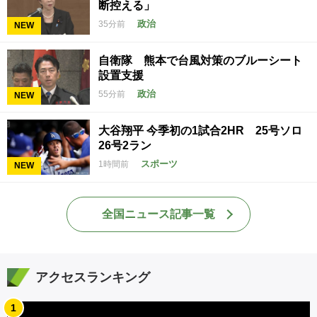
断控える」
政治
35分前
NEW
自衛隊 熊本で台風対策のブルーシート
設置支援
政治
55分前
NEW
大谷翔平 今季初の1試合2HR 25号ソロ
26号2ラン
スポーツ
1時間前
NEW
全国ニュース記事一覧
アクセスランキング
1