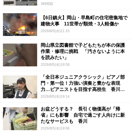
い
3時間前
【6日鎮火】岡山・早島町の住宅密集地で
建物火事 11世帯が類焼・3人軽傷か
2026/8/5(水)21:33
岡山県立図書館で子どもたちが本の保護
作業・修理に挑戦 「汚さないように本
を読みたい」
2026/8/5(水)19:58
「全日本ジュニアクラシック」ピアノ部
門・第一位！力強い演奏と豊かな表現
力…ピアニストを目指す高校生 香川
【青春のキセキ】
2026/8/5(水)19:14
お盆どうする？ 長引く物価高が「帰
省」にも影響 自宅で過ごす人向けに新
たなサービスも 香川
2026/8/5(水)19:06