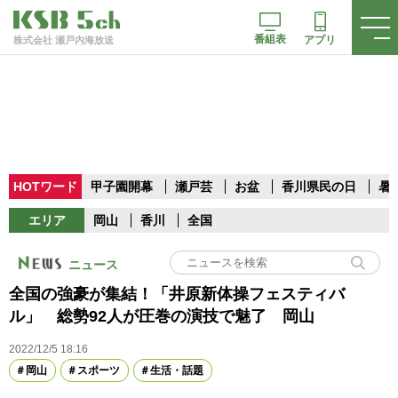
番組表
アプリ
株式会社 瀬戸内海放送
HOTワード
甲子園開幕
瀬戸芸
お盆
香川県民の日
暑
エリア
岡山
香川
全国
ニュース
全国の強豪が集結！「井原新体操フェスティバ
ル」 総勢92人が圧巻の演技で魅了 岡山
2022/12/5 18:16
岡山
スポーツ
生活・話題