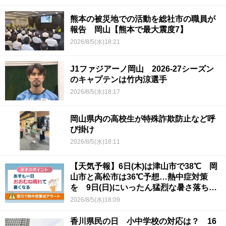
熊本の被災地での活動を総社市の職員が
報告 岡山【熊本で最大震度7】
2026/8/5(水)18:21
J1ファジアーノ岡山 2026-27シーズン
のキャプテンは竹内涼選手
2026/8/5(水)18:17
岡山県内の高校生が特殊詐欺防止など呼
び掛け
2026/8/5(水)18:11
【天気予報】6日(木)は津山市で38℃ 岡
山市と高松市は36℃予想…熱中症対策
を 9日(日)にいったん猛烈な暑さ落ち着
くか
2026/8/5(水)18:09
香川県民の日 小中学校の対応は？ 16