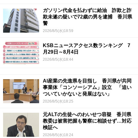
ガソリン代金を払わずに給油 詐欺と詐
欺未遂の疑いで72歳の男を逮捕 香川県
警
2026/8/5(水)18:59
KSBニュースアクセス数ランキング 7
月29日～8月4日
2026/8/5(水)18:44
AI産業の先進県を目指し 香川県が共同
事業体「コンソーシアム」設立 「追い
ついていかないと発展はない」
2026/8/5(水)18:25
元ALTの生徒へのわいせつ容疑 香川県
教委は被害把握も警察に相談せず…対応
検証へ
2026/8/5(水)18:24