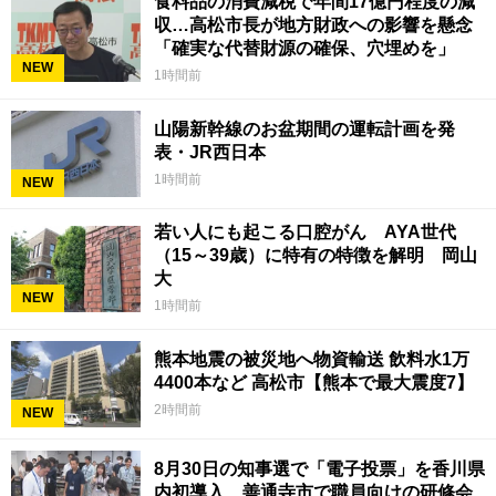
食料品の消費減税で年間17億円程度の減
収…高松市長が地方財政への影響を懸念
「確実な代替財源の確保、穴埋めを」
NEW
1時間前
山陽新幹線のお盆期間の運転計画を発
表・JR西日本
1時間前
NEW
若い人にも起こる口腔がん AYA世代
（15～39歳）に特有の特徴を解明 岡山
大
NEW
1時間前
熊本地震の被災地へ物資輸送 飲料水1万
4400本など 高松市【熊本で最大震度7】
2時間前
NEW
8月30日の知事選で「電子投票」を香川県
内初導入 善通寺市で職員向けの研修会