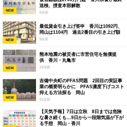
送検、捜査本部解散
NEW
6分前
最低賃金引き上げ答申 香川は1092円、
岡山は1104円 過去2番目の引き上げ額
9分前
NEW
熊本地震の被災者に市営住宅を無償提
供 香川・丸亀市
15分前
NEW
吉備中央町のPFAS問題 2回目の実証事
業の概要明らかに PFAS濃度下げコスト
抑える方法探る 岡山
NEW
21分前
【天気予報】7日は立秋 8日までは危険
な暑さ続くも…9日から一段階気温が下が
る予想 岡山・香川