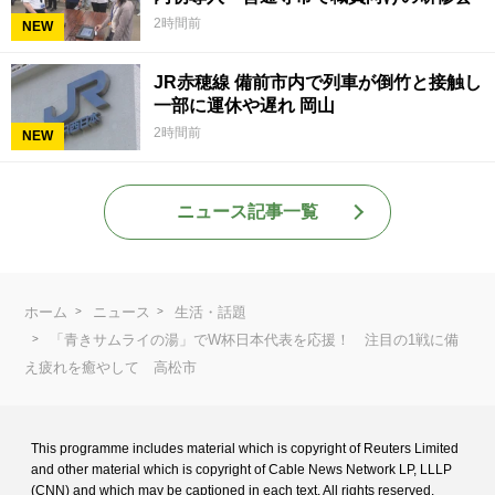
2時間前
NEW
JR赤穂線 備前市内で列車が倒竹と接触し
一部に運休や遅れ 岡山
2時間前
NEW
ニュース記事一覧
ホーム
ニュース
生活・話題
「青きサムライの湯」でW杯日本代表を応援！ 注目の1戦に備
え疲れを癒やして 高松市
This programme includes material which is copyright of Reuters Limited
and
other material which is copyright of Cable News Network LP, LLLP
(CNN) and
which may be captioned in each text. All rights reserved.