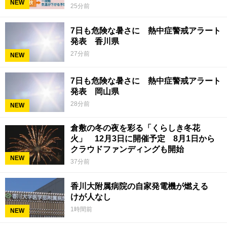
NEW
25分前
7日も危険な暑さに 熱中症警戒アラート
発表 香川県
27分前
NEW
7日も危険な暑さに 熱中症警戒アラート
発表 岡山県
28分前
NEW
倉敷の冬の夜を彩る「くらしき冬花
火」 12月3日に開催予定 8月1日から
クラウドファンディングも開始
NEW
37分前
香川大附属病院の自家発電機が燃える
けが人なし
1時間前
NEW