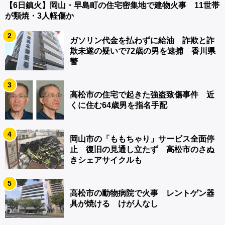
【6日鎮火】岡山・早島町の住宅密集地で建物火事 11世帯
が類焼・3人軽傷か
2
ガソリン代金を払わずに給油 詐欺と詐
欺未遂の疑いで72歳の男を逮捕 香川県
警
3
高松市の住宅で起きた強盗致傷事件 近
くに住む64歳男を指名手配
4
岡山市の「ももちゃり」サービス全面停
止 復旧の見通し立たず 高松市のさぬ
きシェアサイクルも
5
高松市の動物病院で火事 レントゲン器
具が焼ける けが人なし