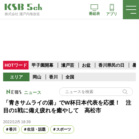
番組表
アプリ
株式会社 瀬戸内海放送
HOTワード
甲子園開幕
瀬戸芸
お盆
香川県民の日
暑
エリア
岡山
香川
全国
ニュース
「青きサムライの湯」でW杯日本代表を応援！ 注
目の1戦に備え疲れを癒やして 高松市
2022/12/5 18:39
香川
生活・話題
スポーツ