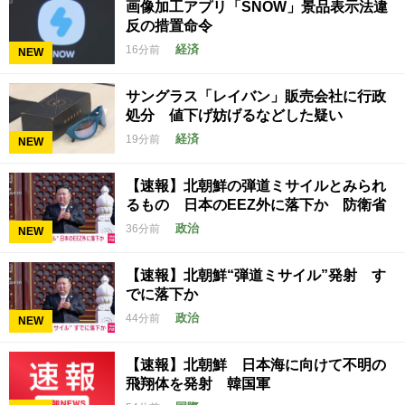
画像加工アプリ「SNOW」景品表示法違
反の措置命令
経済
16分前
NEW
サングラス「レイバン」販売会社に行政
処分 値下げ妨げるなどした疑い
経済
19分前
NEW
【速報】北朝鮮の弾道ミサイルとみられ
るもの 日本のEEZ外に落下か 防衛省
政治
36分前
NEW
【速報】北朝鮮“弾道ミサイル”発射 す
でに落下か
政治
44分前
NEW
【速報】北朝鮮 日本海に向けて不明の
飛翔体を発射 韓国軍