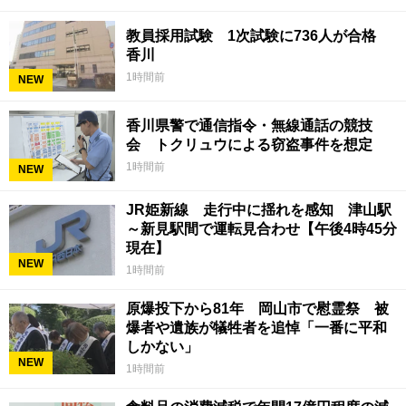
教員採用試験 1次試験に736人が合格
香川
1時間前
NEW
香川県警で通信指令・無線通話の競技
会 トクリュウによる窃盗事件を想定
1時間前
NEW
JR姫新線 走行中に揺れを感知 津山駅
～新見駅間で運転見合わせ【午後4時45分
現在】
NEW
1時間前
原爆投下から81年 岡山市で慰霊祭 被
爆者や遺族が犠牲者を追悼「一番に平和
しかない」
NEW
1時間前