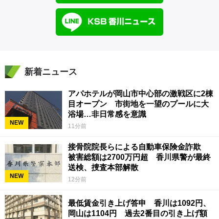
新着ニュース
アパホテルが岡山市中心部の激戦区に2棟
目オープン 市街地を一望のプールに大
浴場…非日常感を意識
NEW
11分前
接骨院院長らによる自動車保険金詐欺
被害総額は2700万円超 香川県警が最終
送検、捜査本部解散
NEW
12分前
最低賃金引き上げ答申 香川は1092円、
岡山は1104円 過去2番目の引き上げ額