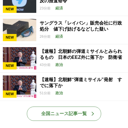
反の措置命令
経済
23分前
NEW
サングラス「レイバン」販売会社に行政
処分 値下げ妨げるなどした疑い
経済
26分前
NEW
【速報】北朝鮮の弾道ミサイルとみられ
るもの 日本のEEZ外に落下か 防衛省
政治
43分前
NEW
【速報】北朝鮮“弾道ミサイル”発射 す
でに落下か
政治
51分前
NEW
全国ニュース記事一覧