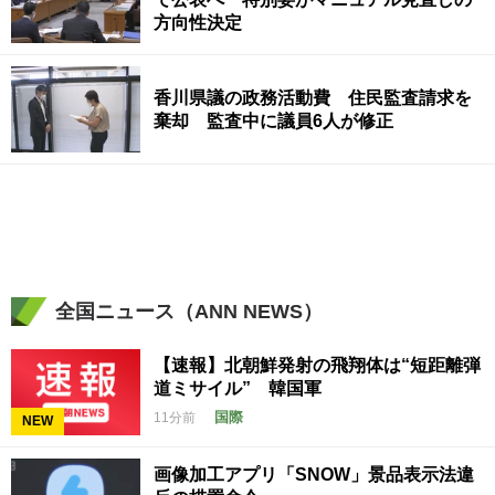
方向性決定
香川県議の政務活動費 住民監査請求を
棄却 監査中に議員6人が修正
全国ニュース（ANN NEWS）
【速報】北朝鮮発射の飛翔体は“短距離弾
道ミサイル” 韓国軍
国際
11分前
NEW
画像加工アプリ「SNOW」景品表示法違