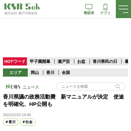
番組表
アプリ
株式会社 瀬戸内海放送
HOTワード
甲子園開幕
瀬戸芸
お盆
香川県民の日
暑
エリア
岡山
香川
全国
ニュース
香川県議の政務活動費 新マニュアルが決定 使途
を明確化、HP公開も
2022/12/15 19:48
香川
社会