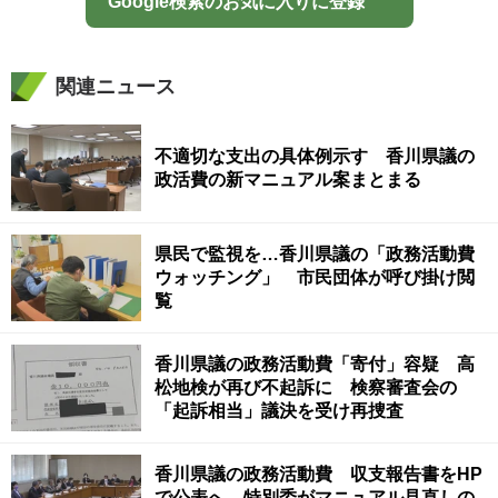
Google検索のお気に入りに登録
関連ニュース
不適切な支出の具体例示す 香川県議の
政活費の新マニュアル案まとまる
県民で監視を…香川県議の「政務活動費
ウォッチング」 市民団体が呼び掛け閲
覧
香川県議の政務活動費「寄付」容疑 高
松地検が再び不起訴に 検察審査会の
「起訴相当」議決を受け再捜査
香川県議の政務活動費 収支報告書をHP
で公表へ 特別委がマニュアル見直しの