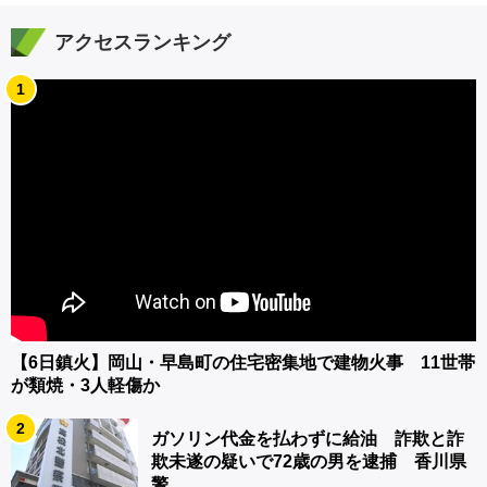
アクセスランキング
1
【6日鎮火】岡山・早島町の住宅密集地で建物火事 11世帯
が類焼・3人軽傷か
2
ガソリン代金を払わずに給油 詐欺と詐
欺未遂の疑いで72歳の男を逮捕 香川県
警