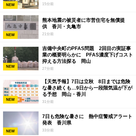
15分前
NEW
熊本地震の被災者に市営住宅を無償提
供 香川・丸亀市
21分前
NEW
吉備中央町のPFAS問題 2回目の実証事
業の概要明らかに PFAS濃度下げコスト
抑える方法探る 岡山
NEW
27分前
【天気予報】7日は立秋 8日までは危険
な暑さ続くも…9日から一段階気温が下が
る予想 岡山・香川
NEW
31分前
7日も危険な暑さに 熱中症警戒アラート
発表 香川県
33分前
NEW