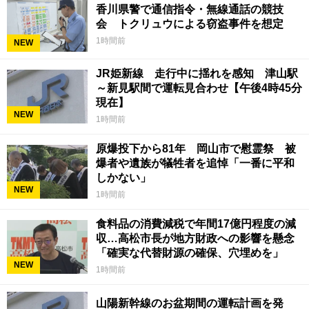
香川県警で通信指令・無線通話の競技
会 トクリュウによる窃盗事件を想定
1時間前
NEW
JR姫新線 走行中に揺れを感知 津山駅
～新見駅間で運転見合わせ【午後4時45分
現在】
NEW
1時間前
原爆投下から81年 岡山市で慰霊祭 被
爆者や遺族が犠牲者を追悼「一番に平和
しかない」
NEW
1時間前
食料品の消費減税で年間17億円程度の減
収…高松市長が地方財政への影響を懸念
「確実な代替財源の確保、穴埋めを」
NEW
1時間前
山陽新幹線のお盆期間の運転計画を発