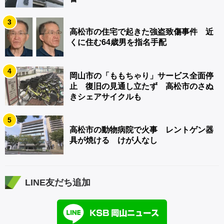
3
高松市の住宅で起きた強盗致傷事件 近
くに住む64歳男を指名手配
4
岡山市の「ももちゃり」サービス全面停
止 復旧の見通し立たず 高松市のさぬ
きシェアサイクルも
5
高松市の動物病院で火事 レントゲン器
具が焼ける けが人なし
LINE友だち追加