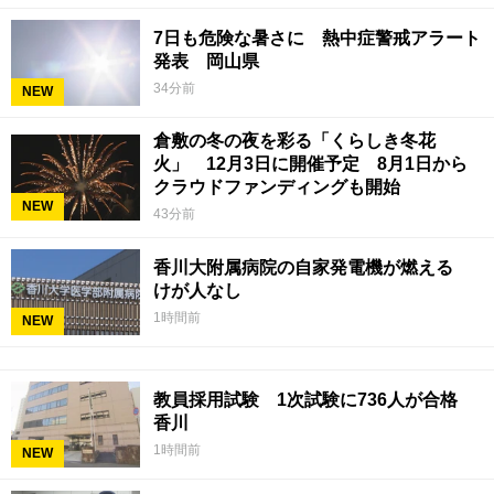
7日も危険な暑さに 熱中症警戒アラート
発表 岡山県
34分前
NEW
倉敷の冬の夜を彩る「くらしき冬花
火」 12月3日に開催予定 8月1日から
クラウドファンディングも開始
NEW
43分前
香川大附属病院の自家発電機が燃える
けが人なし
1時間前
NEW
教員採用試験 1次試験に736人が合格
香川
1時間前
NEW