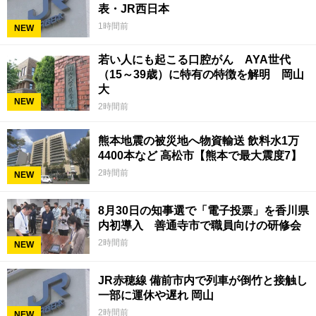
表・JR西日本
1時間前
NEW
若い人にも起こる口腔がん AYA世代
（15～39歳）に特有の特徴を解明 岡山
大
NEW
2時間前
熊本地震の被災地へ物資輸送 飲料水1万
4400本など 高松市【熊本で最大震度7】
2時間前
NEW
8月30日の知事選で「電子投票」を香川県
内初導入 善通寺市で職員向けの研修会
2時間前
NEW
JR赤穂線 備前市内で列車が倒竹と接触し
一部に運休や遅れ 岡山
2時間前
NEW