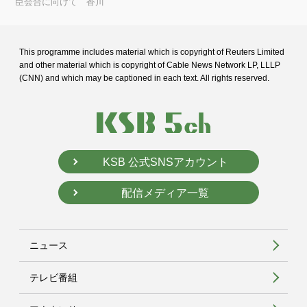
臣会合に向けて 香川
This programme includes material which is copyright of Reuters Limited
and
other material which is copyright of Cable News Network LP, LLLP
(CNN) and
which may be captioned in each text. All rights reserved.
KSB 公式SNSアカウント
配信メディア一覧
ニュース
テレビ番組