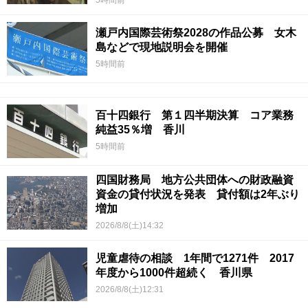
瀬戸内国際芸術祭2028の作品公募 女木
島などで現地説明会を開催
5時間前
百十四銀行 第１四半期決算 コア業務
純益35％増 香川
5時間前
四国財務局 地方公共団体への財政融資
資金の貸付状況を発表 貸付額は2年ぶり
増加
2026/8/8(土)14:32
児童虐待の相談 1年間で1271件 2017
年度から1000件超続く 香川県
2026/8/8(土)12:31