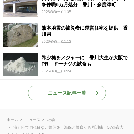
を停職6カ月処分 香川・多度津町
2026/8/8(土)11:35
熊本地震の被災者に県営住宅を提供 香
川県
2026/8/8(土)11:12
希少糖をメジャーに 香川大生が大阪で
PR ドーナツの試食も
2026/8/8(土)10:24
ニュース記事一覧
ホーム
ニュース
社会
海と陸で切れ目ない警備を 海保と警察が合同訓練 G7都市大