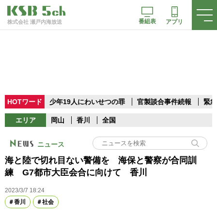
番組表
アプリ
株式会社 瀬戸内海放送
HOTワード
少年19人にわいせつの罪
官製談合事件続報
緊急
エリア
岡山
香川
全国
ニュース
海と陸で切れ目ない警備を 海保と警察が合同訓
練 G7都市大臣会合に向けて 香川
2023/3/7 18:24
香川
社会