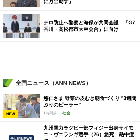
に万全期す」
テロ防止へ警察と海保が共同会議 「G7
香川・高松都市大臣会合」に向け
全国ニュース（ANN NEWS）
悠仁さま 野菜の皮むき朝食づくり “3週間
ぶりのピーラー”
社会
1時間前
NEW
九州電力ラグビー部フィジー出身サイモ
ニ・ヴニランギ選手（26）急死 熱中症