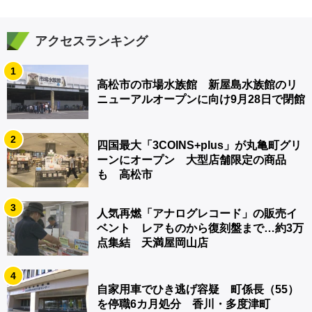
アクセスランキング
1
高松市の市場水族館 新屋島水族館のリ
ニューアルオープンに向け9月28日で閉館
2
四国最大「3COINS+plus」が丸亀町グリ
ーンにオープン 大型店舗限定の商品
も 高松市
3
人気再燃「アナログレコード」の販売イ
ベント レアものから復刻盤まで…約3万
点集結 天満屋岡山店
4
自家用車でひき逃げ容疑 町係長（55）
を停職6カ月処分 香川・多度津町