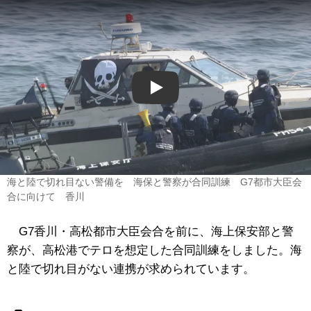
Play
海と陸で切れ目ない警備を 海保と警察が合同訓練 G7都市大臣会
合に向けて 香川
G7香川・高松都市大臣会合を前に、海上保安部と警
察が、高松港でテロを想定した合同訓練をしました。海
と陸で切れ目がない連携が求められています。