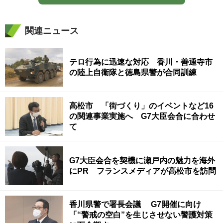
関連ニュース
テロ行為に迅速な対応 香川・善通寺市
の陸上自衛隊と徳島県警が合同訓練
高松市 「街づくり」のイベントなど16
の関連事業実施へ G7大臣会合に合わせ
て
G7大臣会合を契機に瀬戸内の魅力を海外
にPR フランスメディアが高松市を訪問
香川県警で署長会議 G7開催に向け
「“警戒の空白”を生じさせない警護対策