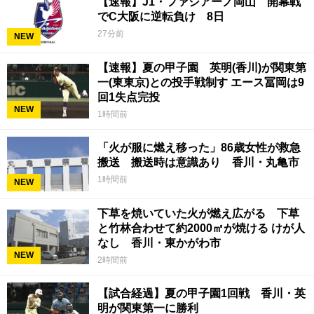
【速報】J1・ファジアーノ岡山 開幕戦
でC大阪に逆転負け 8日
27分前
NEW
【速報】夏の甲子園 英明(香川)が関東第
一(東東京)との投手戦制す エース冨岡は9
回1失点完投
NEW
1時間前
「火が服に燃え移った」86歳女性が救急
搬送 搬送時は意識あり 香川・丸亀市
1時間前
NEW
下草を焼いていた火が燃え広がる 下草
と竹林合わせて約2000㎡が焼ける けが人
なし 香川・東かがわ市
NEW
2時間前
【試合経過】夏の甲子園1回戦 香川・英
明が関東第一に勝利