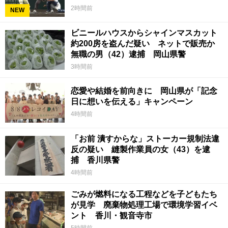
2時間前
NEW
ビニールハウスからシャインマスカット
約200房を盗んだ疑い ネットで販売か
無職の男（42）逮捕 岡山県警
3時間前
恋愛や結婚を前向きに 岡山県が「記念
日に想いを伝える」キャンペーン
4時間前
「お前 潰すからな」ストーカー規制法違
反の疑い 縫製作業員の女（43）を逮
捕 香川県警
4時間前
ごみが燃料になる工程などを子どもたち
が見学 廃棄物処理工場で環境学習イベ
ント 香川・観音寺市
5時間前