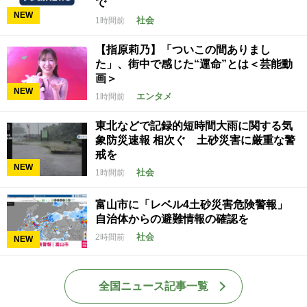
で
NEW
社会
1時間前
【指原莉乃】「ついこの間ありまし
た」、街中で感じた“運命”とは＜芸能動
画＞
NEW
エンタメ
1時間前
東北などで記録的短時間大雨に関する気
象防災速報 相次ぐ 土砂災害に厳重な警
戒を
NEW
社会
1時間前
富山市に「レベル4土砂災害危険警報」
自治体からの避難情報の確認を
社会
2時間前
NEW
全国ニュース記事一覧