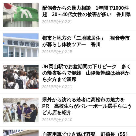
配偶者からの暴力相談 1年間で1000件
超 30～40代女性の被害が多い 香川県
2026/8/8(土)12:21
都市と地方の「二地域居住」 観音寺市
が暮らし体験ツアー 香川
2026/8/8(土)12:15
JR岡山駅でお盆期間の下りピーク 多く
の帰省客らで混雑 山陽新幹線は始発か
ら夕方まで満席
2026/8/8(土)12:11
県外から訪れる若者に高松市の魅力を
PR 高校生らがバレーボール選手らにう
どん店を紹介
2026/8/8(土)12:10
自家用車でひき逃げ容疑 町係長（55）