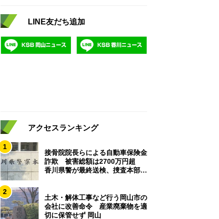
LINE友だち追加
アクセスランキング
1
接骨院院長らによる自動車保険金
詐欺 被害総額は2700万円超
香川県警が最終送検、捜査本部解
散
2
土木・解体工事など行う岡山市の
会社に改善命令 産業廃棄物を適
切に保管せず 岡山