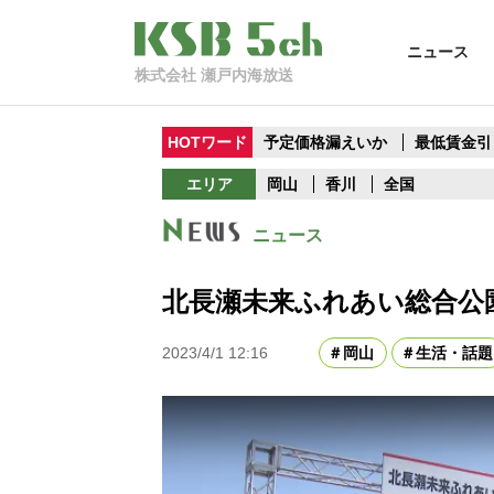
ニュース
株式会社 瀬戸内海放送
HOTワード
予定価格漏えいか
最低賃金引
エリア
岡山
香川
全国
ニュース
北長瀬未来ふれあい総合公
2023/4/1 12:16
岡山
生活・話題