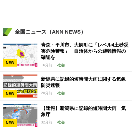
全国ニュース（ANN NEWS）
青森・平川市、大鰐町に「レベル4土砂災
害危険警報」 自治体からの避難情報の
確認を
NEW
社会
16分前
新潟県に記録的短時間大雨に関する気象
防災速報
社会
20分前
NEW
【速報】新潟県に記録的短時間大雨 気
象庁
社会
32分前
NEW