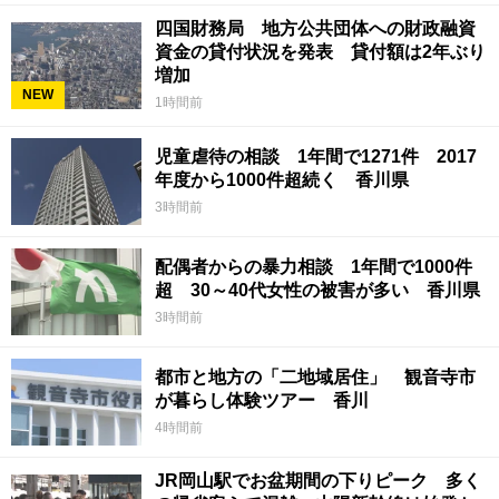
四国財務局 地方公共団体への財政融資
資金の貸付状況を発表 貸付額は2年ぶり
増加
NEW
1時間前
児童虐待の相談 1年間で1271件 2017
年度から1000件超続く 香川県
3時間前
配偶者からの暴力相談 1年間で1000件
超 30～40代女性の被害が多い 香川県
3時間前
都市と地方の「二地域居住」 観音寺市
が暮らし体験ツアー 香川
4時間前
JR岡山駅でお盆期間の下りピーク 多く