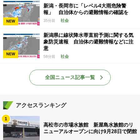
新潟・長岡市に「レベル4大雨危険警
報」 自治体からの避難情報の確認を
社会
35分前
NEW
新潟県に線状降水帯直前予測に関する気
象防災速報 自治体の避難情報などに注
意
NEW
社会
58分前
全国ニュース記事一覧
アクセスランキング
1
高松市の市場水族館 新屋島水族館のリ
ニューアルオープンに向け9月28日で閉館