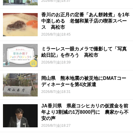
2026/8/7(金)18:57
香川のお正月の定番「あん餅雑煮」を1年
中楽しめる 老舗和菓子店の喫茶スペー
ス 高松市
2026/8/7(金)18:45
ミラーレス一眼カメラで撮影して「写真
絵日記」を作ろう 高松市
2026/8/7(金)18:39
岡山県 熊本地震の被災地にDMATコー
ディネーターを第4次派遣
2026/8/7(金)18:31
JA香川県 県産コシヒカリの仮渡金を前
年より3割減の1万8000円に 農家から不
安の声
2026/8/7(金)18:27