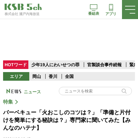
番組表
アプリ
株式会社 瀬戸内海放送
HOTワード
少年19人にわいせつの罪
官製談合事件続報
緊急
エリア
岡山
香川
全国
ニュース
特集
バーベキュー「火おこしのコツは？」「準備と片付
けを簡単にする秘訣は？」専門家に聞いてみた【み
んなのハテナ】