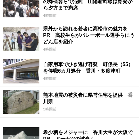
の帰省客らで混雑 山陽新幹線は始発か
ら夕方まで満席
4時間前
県外から訪れる若者に高松市の魅力を
PR 高校生らがバレーボール選手らにう
どん店を紹介
4時間前
自家用車でひき逃げ容疑 町係長（55）
を停職6カ月処分 香川・多度津町
4時間前
熊本地震の被災者に県営住宅を提供 香
川県
5時間前
希少糖をメジャーに 香川大生が大阪で
PR ドーナツの試食も