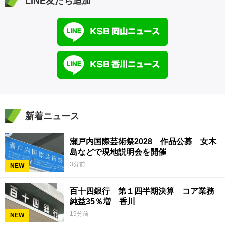
LINE友だち追加
新着ニュース
瀬戸内国際芸術祭2028 作品公募 女木
島などで現地説明会を開催
3分前
NEW
百十四銀行 第１四半期決算 コア業務
純益35％増 香川
19分前
NEW