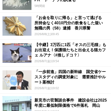
5時間前
「お金を取りに帰る」と言って逃げる
所持金なく4010円分の飲食をした疑い
無職の男（58）逮捕 香川県警
2026/8/8(土)09:45
【中継】3万匹に1匹「オスの三毛猫」も
お出迎え！保護猫たちと出会える猫カフ
ェ ルアナ〈#推しドコ？〉
2026/8/7(金)19:54
「一歩前進」四国の新幹線 国交省ケー
ススタディの調査対象に 需要推計やル
ート案検討
2026/8/7(金)19:02
新見市の官製談合事件 建設会社は2025
年度に最低制限価格で6件落札 岡山