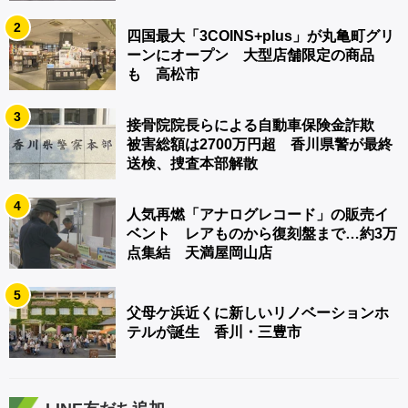
2
四国最大「3COINS+plus」が丸亀町グリ
ーンにオープン 大型店舗限定の商品
も 高松市
3
接骨院院長らによる自動車保険金詐欺
被害総額は2700万円超 香川県警が最終
送検、捜査本部解散
4
人気再燃「アナログレコード」の販売イ
ベント レアものから復刻盤まで…約3万
点集結 天満屋岡山店
5
父母ケ浜近くに新しいリノベーションホ
テルが誕生 香川・三豊市