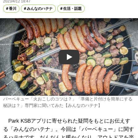
2023/4/12 18:47
香川
みんなのハテナ
生活・話題
Play
バーベキュー「火おこしのコツは？」「準備と片付けを簡単にする
秘訣は？」専門家に聞いてみた【みんなのハテナ】
Park KSBアプリに寄せられた疑問をもとにお伝えす
る「みんなのハテナ」。今回は「バーベキュー」に関す
るハテナです。だんだんと暖かくなり、アウトドアを楽