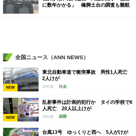
に数年かかる」 橋脚土台の調査も難航
全国ニュース（ANN NEWS）
東北自動車道で衝突事故 男性1人死亡
2人けが
社会
18分前
NEW
乱射事件は計画的犯行か タイの学校で6
人死亡 20人以上けが
国際
18分前
NEW
台風13号 ゆっくりと西へ 5人がけが