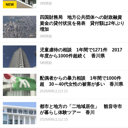
2時間前
NEW
四国財務局 地方公共団体への財政融資
資金の貸付状況を発表 貸付額は2年ぶり
増加
3時間前
児童虐待の相談 1年間で1271件 2017
年度から1000件超続く 香川県
5時間前
配偶者からの暴力相談 1年間で1000件
超 30～40代女性の被害が多い 香川県
2026/8/8(土)12:21
都市と地方の「二地域居住」 観音寺市
が暮らし体験ツアー 香川
2026/8/8(土)12:15