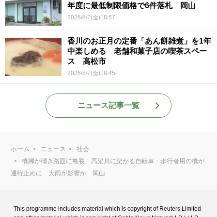
年度に最低制限価格で6件落札 岡山
2026/8/7(金)18:57
香川のお正月の定番「あん餅雑煮」を1年
中楽しめる 老舗和菓子店の喫茶スペー
ス 高松市
2026/8/7(金)18:45
ニュース記事一覧
ホーム
ニュース
社会
橋脚が傾き路面に亀裂…高梁川に架かる自転車・歩行者用の橋が
通行止めに 大雨が影響か 岡山
This programme includes material which is copyright of Reuters Limited