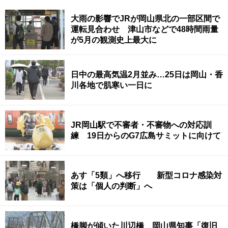
大雨の影響でJRが岡山県北の一部区間で
運転見合わせ 津山市などで48時間雨量
が5月の観測史上最大に
日中の最高気温2月並み…25日は岡山・香
川各地で肌寒い一日に
JR岡山駅で不審者・不審物への対応訓
練 19日からのG7広島サミットに向けて
あす「5類」へ移行 新型コロナ感染対
策は「個人の判断」へ
橋脚が傾いた川辺橋 岡山県知事「復旧