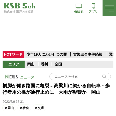
番組表
アプリ
株式会社 瀬戸内海放送
HOTワード
少年19人にわいせつの罪
官製談合事件続報
緊急
エリア
岡山
香川
全国
ニュース
橋脚が傾き路面に亀裂…高梁川に架かる自転車・歩
行者用の橋が通行止めに 大雨が影響か 岡山
2023/5/9 18:31
岡山
社会
交通