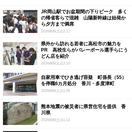
JR岡山駅でお盆期間の下りピーク 多く
の帰省客らで混雑 山陽新幹線は始発か
ら夕方まで満席
2026/8/8(土)12:11
県外から訪れる若者に高松市の魅力を
PR 高校生らがバレーボール選手らにう
どん店を紹介
2026/8/8(土)12:10
自家用車でひき逃げ容疑 町係長（55）
を停職6カ月処分 香川・多度津町
2026/8/8(土)11:35
熊本地震の被災者に県営住宅を提供 香
川県
2026/8/8(土)11:12