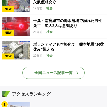
欠航便相次ぐ
社会
19分前
NEW
千葉・南房総市の海水浴場で溺れた男性
死亡 知人2人は意識あり
社会
26分前
NEW
ボランティアも本格化で 熊本地震“お盆
休み”迎える
社会
29分前
NEW
全国ニュース記事一覧
アクセスランキング
1