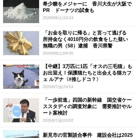
希少糖をメジャーに 香川大生が大阪で
PR ドーナツの試食も
2026/8/8(土)10:24
「お金を取りに帰る」と言って逃げる
所持金なく4010円分の飲食をした疑い
無職の男（58）逮捕 香川県警
2026/8/8(土)09:45
【中継】3万匹に1匹「オスの三毛猫」も
お出迎え！保護猫たちと出会える猫カフ
ェ ルアナ〈#推しドコ？〉
2026/8/7(金)19:54
「一歩前進」四国の新幹線 国交省ケー
ススタディの調査対象に 需要推計やル
ート案検討
2026/8/7(金)19:02
新見市の官製談合事件 建設会社は2025