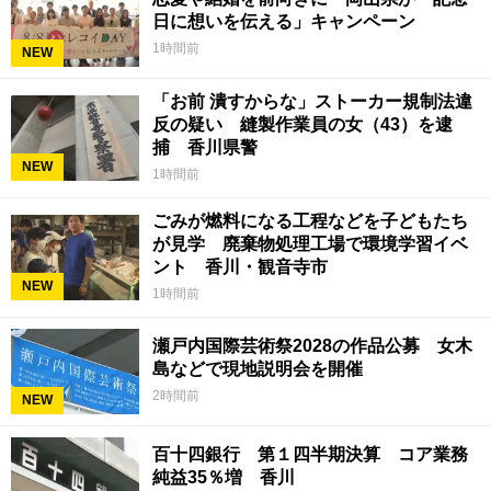
日に想いを伝える」キャンペーン
1時間前
NEW
「お前 潰すからな」ストーカー規制法違
反の疑い 縫製作業員の女（43）を逮
捕 香川県警
NEW
1時間前
ごみが燃料になる工程などを子どもたち
が見学 廃棄物処理工場で環境学習イベ
ント 香川・観音寺市
NEW
1時間前
瀬戸内国際芸術祭2028の作品公募 女木
島などで現地説明会を開催
2時間前
NEW
百十四銀行 第１四半期決算 コア業務
純益35％増 香川