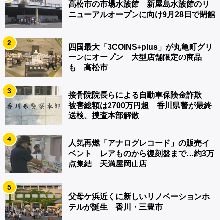
高松市の市場水族館 新屋島水族館のリ
ニューアルオープンに向け9月28日で閉館
2
四国最大「3COINS+plus」が丸亀町グリ
ーンにオープン 大型店舗限定の商品
も 高松市
3
接骨院院長らによる自動車保険金詐欺
被害総額は2700万円超 香川県警が最終
送検、捜査本部解散
4
人気再燃「アナログレコード」の販売イ
ベント レアものから復刻盤まで…約3万
点集結 天満屋岡山店
5
父母ケ浜近くに新しいリノベーションホ
テルが誕生 香川・三豊市