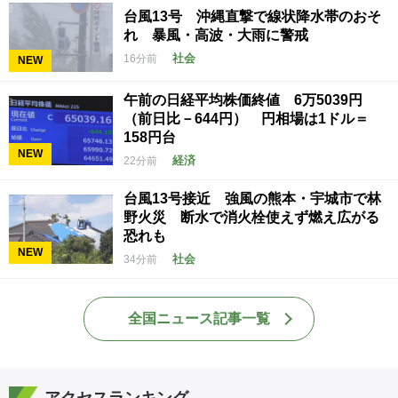
台風13号 沖縄直撃で線状降水帯のおそ
れ 暴風・高波・大雨に警戒
社会
16分前
NEW
午前の日経平均株価終値 6万5039円
（前日比－644円） 円相場は1ドル＝
158円台
NEW
経済
22分前
台風13号接近 強風の熊本・宇城市で林
野火災 断水で消火栓使えず燃え広がる
恐れも
NEW
社会
34分前
全国ニュース記事一覧