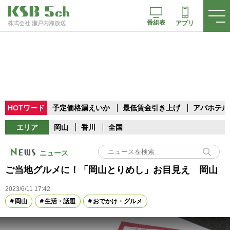
番組表
アプリ
株式会社 瀬戸内海放送
HOTワード
予定価格漏えいか
最低賃金引き上げ
アパホテル
エリア
岡山
香川
全国
ニュース
ご当地グルメに！「岡山とりめし」お目見え 岡山
2023/6/11 17:42
岡山
生活・話題
おでかけ・グルメ