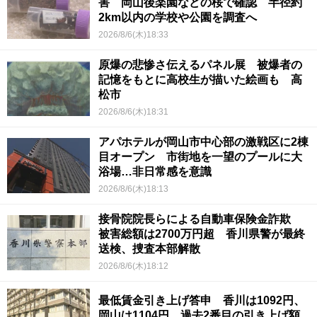
害 岡山後楽園などの桜で確認 半径約
2km以内の学校や公園を調査へ
2026/8/6(木)18:33
原爆の悲惨さ伝えるパネル展 被爆者の
記憶をもとに高校生が描いた絵画も 高
松市
2026/8/6(木)18:31
アパホテルが岡山市中心部の激戦区に2棟
目オープン 市街地を一望のプールに大
浴場…非日常感を意識
2026/8/6(木)18:13
接骨院院長らによる自動車保険金詐欺
被害総額は2700万円超 香川県警が最終
送検、捜査本部解散
2026/8/6(木)18:12
最低賃金引き上げ答申 香川は1092円、
岡山は1104円 過去2番目の引き上げ額