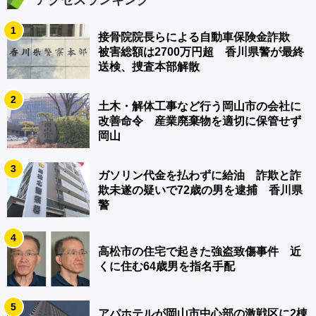
アクセスランキング
1
接骨院院長らによる自動車保険金詐欺
被害総額は2700万円超 香川県警が最終
送検、捜査本部解散
2
土木・解体工事など行う岡山市の会社に
改善命令 産業廃棄物を適切に保管せず
岡山
3
ガソリン代金を払わずに給油 詐欺と詐
欺未遂の疑いで72歳の男を逮捕 香川県
警
4
高松市の住宅で起きた強盗致傷事件 近
くに住む64歳男を指名手配
5
アパホテルが岡山市中心部の激戦区に2棟