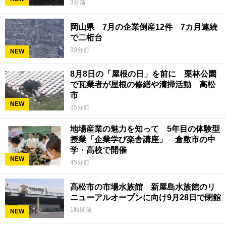
3分前
岡山県 7月の企業倒産12件 7カ月連続
で二桁台
30分前
NEW
8月8日の「屋根の日」を前に 栗林公園
で瓦業者が屋根の修繕や清掃活動 高松
市
NEW
35分前
地場産業の魅力を知って 5年目の体験型
授業「企業学び楽舎講座」 倉敷市の中
学・高校で開催
NEW
45分前
高松市の市場水族館 新屋島水族館のリ
ニューアルオープンに向け9月28日で閉館
1時間前
NEW