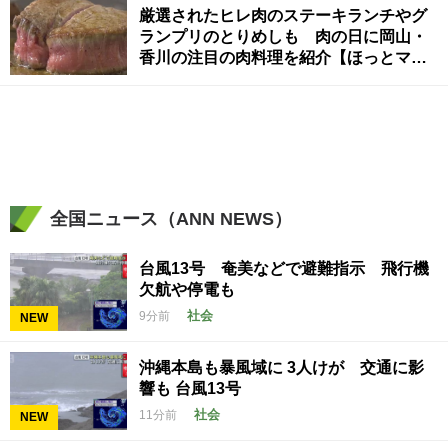
厳選されたヒレ肉のステーキランチやグ
ランプリのとりめしも 肉の日に岡山・
香川の注目の肉料理を紹介【ほっとマル
シェ】
全国ニュース（ANN NEWS）
台風13号 奄美などで避難指示 飛行機
欠航や停電も
社会
9分前
NEW
沖縄本島も暴風域に 3人けが 交通に影
響も 台風13号
社会
11分前
NEW