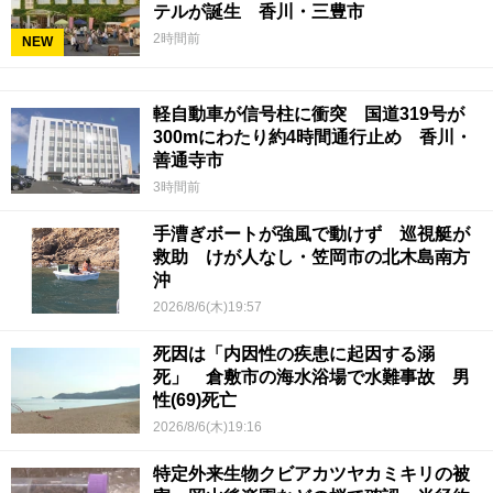
テルが誕生 香川・三豊市
2時間前
NEW
軽自動車が信号柱に衝突 国道319号が
300mにわたり約4時間通行止め 香川・
善通寺市
3時間前
手漕ぎボートが強風で動けず 巡視艇が
救助 けが人なし・笠岡市の北木島南方
沖
2026/8/6(木)19:57
死因は「内因性の疾患に起因する溺
死」 倉敷市の海水浴場で水難事故 男
性(69)死亡
2026/8/6(木)19:16
特定外来生物クビアカツヤカミキリの被