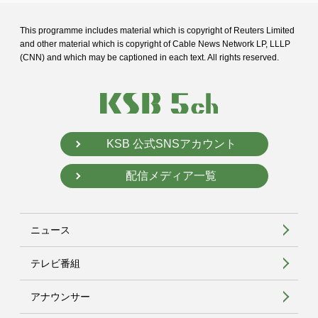
This programme includes material which is copyright of Reuters Limited
and
other material which is copyright of Cable News Network LP, LLLP
(CNN) and
which may be captioned in each text. All rights reserved.
KSB 公式SNSアカウント
配信メディア一覧
ニュース
テレビ番組
アナウンサー