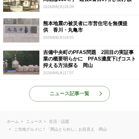
2026/8/6(木)18:09
熊本地震の被災者に市営住宅を無償提
供 香川・丸亀市
2026/8/6(木)18:03
吉備中央町のPFAS問題 2回目の実証事
業の概要明らかに PFAS濃度下げコスト
抑える方法探る 岡山
2026/8/6(木)17:57
ニュース記事一覧
ホーム
ニュース
生活・話題
ご当地グルメに！「岡山とりめし」お目見え 岡山