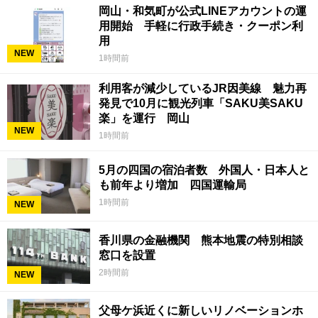
岡山・和気町が公式LINEアカウントの運
用開始 手軽に行政手続き・クーポン利
用
NEW
1時間前
利用客が減少しているJR因美線 魅力再
発見で10月に観光列車「SAKU美SAKU
楽」を運行 岡山
NEW
1時間前
5月の四国の宿泊者数 外国人・日本人と
も前年より増加 四国運輸局
1時間前
NEW
香川県の金融機関 熊本地震の特別相談
窓口を設置
2時間前
NEW
父母ケ浜近くに新しいリノベーションホ