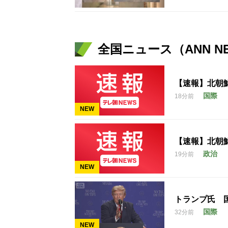
全国ニュース（ANN N
【速報】北朝
国際
18分前
NEW
【速報】北朝
政治
19分前
NEW
トランプ氏 
国際
32分前
NEW