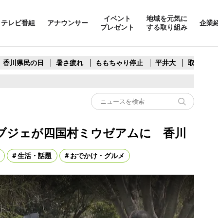
イベント
地域を元気に
テレビ番組
アナウンサー
企業
プレゼント
する取り組み
香川県民の日
暑さ疲れ
ももちゃり停止
平井大
取水制限
ブジェが四国村ミウゼアムに 香川
生活・話題
おでかけ・グルメ