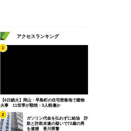
アクセスランキング
1
【6日鎮火】岡山・早島町の住宅密集地で建物
火事 11世帯が類焼・3人軽傷か
2
ガソリン代金を払わずに給油 詐
欺と詐欺未遂の疑いで72歳の男
を逮捕 香川県警