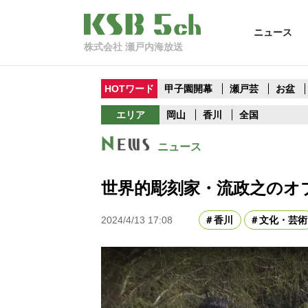
ニュース
株式会社 瀬戸内海放送
HOTワード
甲子園開幕
瀬戸芸
お盆
エリア
岡山
香川
全国
ニュース
世界的彫刻家・流政之のオ
2024/4/13 17:08
香川
文化・芸術