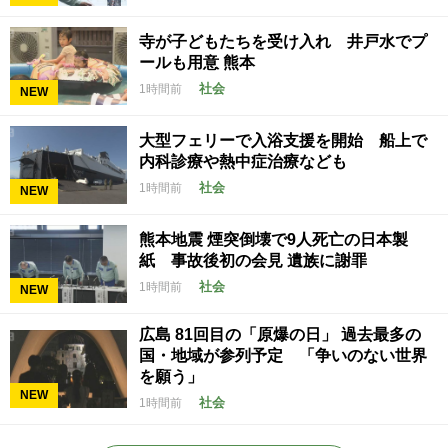
寺が子どもたちを受け入れ 井戸水でプ
ールも用意 熊本
社会
1時間前
NEW
大型フェリーで入浴支援を開始 船上で
内科診療や熱中症治療なども
社会
1時間前
NEW
熊本地震 煙突倒壊で9人死亡の日本製
紙 事故後初の会見 遺族に謝罪
社会
1時間前
NEW
広島 81回目の「原爆の日」 過去最多の
国・地域が参列予定 「争いのない世界
を願う」
NEW
社会
1時間前