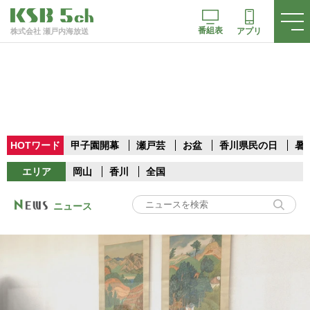
番組表
アプリ
株式会社 瀬戸内海放送
HOTワード
甲子園開幕
瀬戸芸
お盆
香川県民の日
暑
エリア
岡山
香川
全国
ニュース