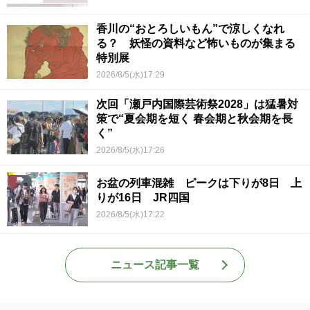
香川の“おとろしいもん”で涼しくなれ
る？ 妖怪の資料など怖いものが集まる
特別展
2026/8/5(水)17:29
次回「瀬戸内国際芸術祭2028」は猛暑対
策で“夏会期を短く 春会期と秋会期を長
く”
2026/8/5(水)17:26
お盆の列車混雑 ピークは下りが8日 上
りが16日 JR四国
2026/8/5(水)17:22
ニュース記事一覧