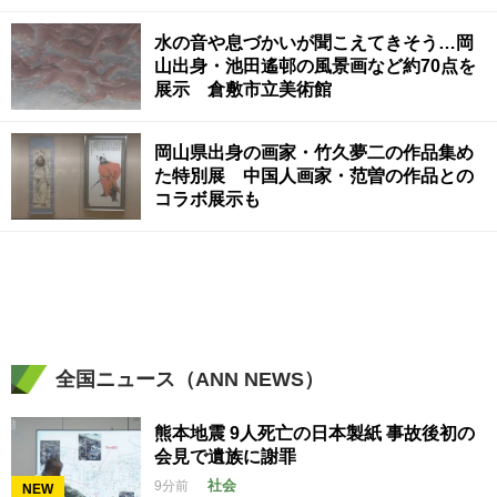
水の音や息づかいが聞こえてきそう…岡
山出身・池田遙邨の風景画など約70点を
展示 倉敷市立美術館
岡山県出身の画家・竹久夢二の作品集め
た特別展 中国人画家・范曽の作品との
コラボ展示も
全国ニュース（ANN NEWS）
熊本地震 9人死亡の日本製紙 事故後初の
会見で遺族に謝罪
社会
9分前
NEW