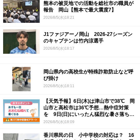
熊本の被災地での活動を総社市の職員が
報告 岡山【熊本で最大震度7】
2026/8/5(水)18:21
J1ファジアーノ岡山 2026-27シーズン
のキャプテンは竹内涼選手
2026/8/5(水)18:17
岡山県内の高校生が特殊詐欺防止など呼
び掛け
2026/8/5(水)18:11
【天気予報】6日(木)は津山市で38℃ 岡
山市と高松市は36℃予想…熱中症対策
を 9日(日)にいったん猛烈な暑さ落ち着
くか
2026/8/5(水)18:09
香川県民の日 小中学校の対応は？ 16