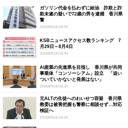
ガソリン代金を払わずに給油 詐欺と詐
欺未遂の疑いで72歳の男を逮捕 香川県
警
2026/8/5(水)18:59
KSBニュースアクセス数ランキング 7
月29日～8月4日
2026/8/5(水)18:44
AI産業の先進県を目指し 香川県が共同
事業体「コンソーシアム」設立 「追い
ついていかないと発展はない」
2026/8/5(水)18:25
元ALTの生徒へのわいせつ容疑 香川県
教委は被害把握も警察に相談せず…対応
検証へ
2026/8/5(水)18:24