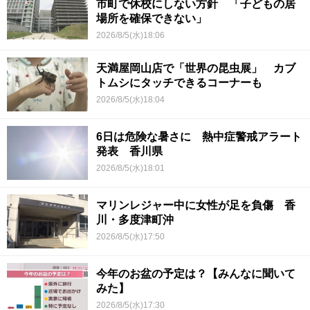
市町で休校にしない方針 「子どもの居
場所を確保できない」
2026/8/5(水)18:06
天満屋岡山店で「世界の昆虫展」 カブ
トムシにタッチできるコーナーも
2026/8/5(水)18:04
6日は危険な暑さに 熱中症警戒アラート
発表 香川県
2026/8/5(水)18:01
マリンレジャー中に女性が足を負傷 香
川・多度津町沖
2026/8/5(水)17:50
今年のお盆の予定は？【みんなに聞いて
みた】
2026/8/5(水)17:30