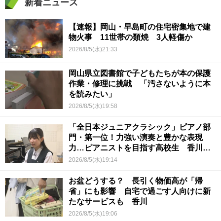
新着ニュース
【速報】岡山・早島町の住宅密集地で建
物火事 11世帯の類焼 3人軽傷か
2026/8/5(水)21:33
岡山県立図書館で子どもたちが本の保護
作業・修理に挑戦 「汚さないように本
を読みたい」
2026/8/5(水)19:58
「全日本ジュニアクラシック」ピアノ部
門・第一位！力強い演奏と豊かな表現
力…ピアニストを目指す高校生 香川
【青春のキセキ】
2026/8/5(水)19:14
お盆どうする？ 長引く物価高が「帰
省」にも影響 自宅で過ごす人向けに新
たなサービスも 香川
2026/8/5(水)19:06