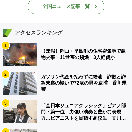
全国ニュース記事一覧
アクセスランキング
1
【速報】岡山・早島町の住宅密集地で建
物火事 11世帯の類焼 3人軽傷か
2
ガソリン代金を払わずに給油 詐欺と詐
欺未遂の疑いで72歳の男を逮捕 香川県
警
3
「全日本ジュニアクラシック」ピアノ部
門・第一位！力強い演奏と豊かな表現
力…ピアニストを目指す高校生 香川
【青春のキセキ】
4